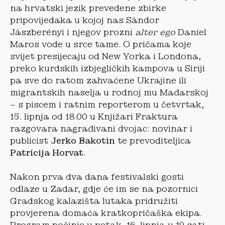
na hrvatski jezik prevedene zbirke
pripovijedaka u kojoj nas Sándor
Jászberényi i njegov prozni
alter ego
Daniel
Maros vode u srce tame. O pričama koje
svijet presijecaju od New Yorka i Londona,
preko kurdskih izbjegličkih kampova u Siriji
pa sve do ratom zahvaćene Ukrajine ili
migrantskih naselja u rodnoj mu Mađarskoj
– s piscem i ratnim reporterom u četvrtak,
15. lipnja od 18.00 u Knjižari Fraktura
razgovara nagrađivani dvojac: novinar i
publicist
Jerko Bakotin
te prevoditeljica
Patricija Horvat
.
Nakon prva dva dana festivalski gosti
odlaze u Zadar, gdje će im se na pozornici
Gradskog kalazišta lutaka pridružiti
provjerena domaća kratkopričaška ekipa.