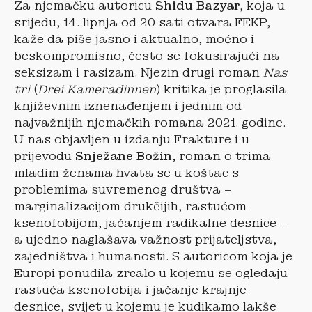
Za njemačku autoricu
Shidu Bazyar
, koja u
srijedu, 14. lipnja od 20 sati otvara FEKP,
kaže da piše jasno i aktualno, moćno i
beskompromisno, često se fokusirajući na
seksizam i rasizam. Njezin drugi roman
Nas
tri
(
Drei Kameradinnen
) kritika je proglasila
književnim iznenađenjem i jednim od
najvažnijih njemačkih romana 2021. godine.
U nas objavljen u izdanju Frakture i u
prijevodu
Snježane Božin
, roman o trima
mladim ženama hvata se u koštac s
problemima suvremenog društva –
marginalizacijom drukčijih, rastućom
ksenofobijom, jačanjem radikalne desnice –
a ujedno naglašava važnost prijateljstva,
zajedništva i humanosti. S autoricom koja je
Europi ponudila zrcalo u kojemu se ogledaju
rastuća ksenofobija i jačanje krajnje
desnice, svijet u kojemu je kudikamo lakše