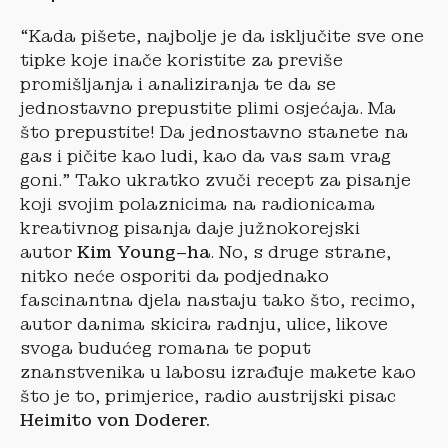
“Kada pišete, najbolje je da isključite sve one
tipke koje inače koristite za previše
promišljanja i analiziranja te da se
jednostavno prepustite plimi osjećaja. Ma
što prepustite! Da jednostavno stanete na
gas i pičite kao ludi, kao da vas sam vrag
goni.” Tako ukratko zvuči recept za pisanje
koji svojim polaznicima na radionicama
kreativnog pisanja daje južnokorejski
autor
Kim Young–ha
. No, s druge strane,
nitko neće osporiti da podjednako
fascinantna djela nastaju tako što, recimo,
autor danima skicira radnju, ulice, likove
svoga budućeg romana te poput
znanstvenika u labosu izrađuje makete kao
što je to, primjerice, radio austrijski pisac
Heimito von Doderer.