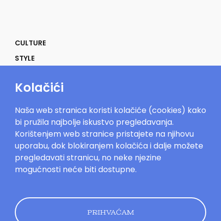
CULTURE
STYLE
SELF
Kolačići
POWER
LIFE
Naša web stranica koristi kolačiće (cookies) kako
IN THE MOOD
bi pružila najbolje iskustvo pregledavanja.
Korištenjem web stranice pristajete na njihovu
uporabu, dok blokiranjem kolačića i dalje možete
pregledavati stranicu, no neke njezine
mogućnosti neće biti dostupne.
Mood.hr©2023. Sva prava zadržana.
Impressum
Oglašavanje
Kontakt
Uvjeti
korištenja
Politika kolačića
Pravila
privatnosti
PRIHVAĆAM