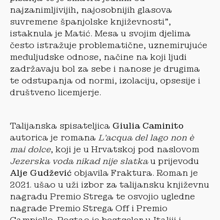
najzanimljivijih, najosobnijih glasova
suvremene španjolske književnosti”,
istaknula je Matić. Mesa u svojim djelima
često istražuje problematične, uznemirujuće
međuljudske odnose, načine na koji ljudi
zadržavaju bol za sebe i nanose je drugima
te odstupanja od normi, izolaciju, opsesije i
društveno licemjerje.
Talijanska spisateljica
Giulia Caminito
autorica je romana
L’acqua del lago non è
mai dolce
, koji je u Hrvatskoj pod naslovom
Jezerska voda nikad nije slatka
u prijevodu
Alje Gudževi
ć
objavila Fraktura. Roman je
2021. ušao u uži izbor za talijansku književnu
nagradu Premio Strega te osvojio ugledne
nagrade Premio Strega Off i Premio