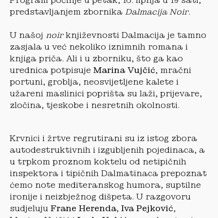
Program počinje u petak, 16. lipnja u 19 sati,
predstavljanjem zbornika
Dalmacija Noir
.
U našoj
noir
književnosti Dalmacija je tamno
zasjala u već nekoliko iznimnih romana i
knjiga priča. Ali i u zborniku, što ga kao
urednica potpisuje
Marina Vujčić
, mračni
portuni, groblja, neosvijetljene kalete i
užareni maslinici poprišta su laži, prijevare,
zločina, tjeskobe i nesretnih okolnosti.
Krvnici i žrtve regrutirani su iz istog zbora
autodestruktivnih i izgubljenih pojedinaca, a
u trpkom proznom koktelu od netipičnih
inspektora i tipičnih Dalmatinaca prepoznat
ćemo note mediteranskog humora, suptilne
ironije i neizbježnog dišpeta. U razgovoru
sudjeluju
Frane Herenda
,
Iva Pejković
,