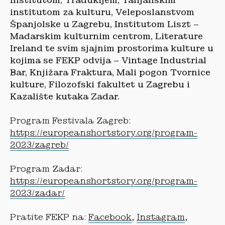
Institutom, Tradukijem, Talijanskim
institutom za kulturu, Veleposlanstvom
Španjolske u Zagrebu, Institutom Liszt –
Ma
đarskim kulturnim centrom, Literature
Ireland te svim sjajnim prostorima kulture u
kojima se FEKP odvija – Vintage Industrial
Bar, Knjižara Fraktura, Mali pogon Tvornice
kulture, Filozofski fakultet u Zagrebu i
Kazalište kutaka Zadar.
Program Festivala Zagreb:
https://europeanshortstory.org/program-
2023/zagreb/
Program Zadar:
https://europeanshortstory.org/program-
2023/zadar/
Pratite FEKP na:
Facebook
,
Instagram
,