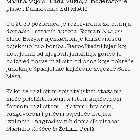
Marina Vujčić i
Lada Vukić
, a moderator je
pisac i Dalmatinac
Edi Matić
.
Od 20.30 pozornica je rezervirana za čitanja
domaćih i stranih autora. Roman
Nas tri
Shide Bazyar njemačkom je književnošću
odjeknuo kao bomba. Bespoštedni bijes koji
nosi jednu od njegovih junakinja gorivo je
naizgled posve različito od onog koje pokreće
junakinje španjolske književne zvijezde Sare
Mesa.
Kako se različitim spisateljskim stazama
može približiti istom, a istom književnom
formom različitom – glavom i bradom,
razgovorom i pričom svjedoče dvojica
iznimnih i nagrađivanih domaćih pisaca:
Marinko Koščec &
Želimir Periš
.