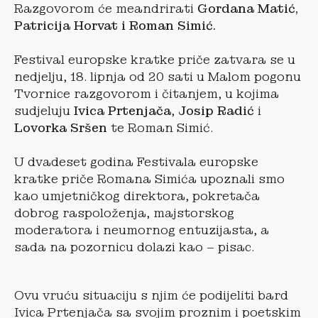
Razgovorom će meandrirati
Gordana Matić,
Patricija Horvat i Roman Simić.
Festival europske kratke priče zatvara se u
nedjelju, 18. lipnja od 20 sati u Malom pogonu
Tvornice razgovorom i čitanjem, u kojima
sudjeluju
Ivica Prtenjača
,
Josip Radić
i
Lovorka Sršen
te Roman Simić.
U dvadeset godina Festivala europske
kratke priče Romana Simića upoznali smo
kao umjetničkog direktora, pokretača
dobrog raspoloženja, majstorskog
moderatora i neumornog entuzijasta, a
sada na pozornicu dolazi kao – pisac.
Ovu vruću situaciju s njim će podijeliti bard
Ivica Prtenjača sa svojim proznim i poetskim