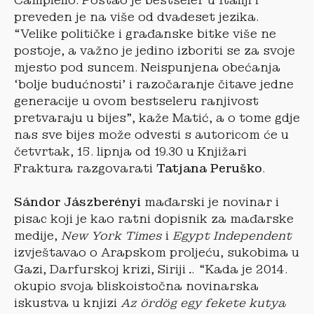
Campiello. Postao je bestseler u Italiji i
preveden je na više od dvadeset jezika.
“Velike političke i građanske bitke više ne
postoje, a važno je jedino izboriti se za svoje
mjesto pod suncem. Neispunjena obećanja
‘bolje budućnosti’ i razočaranje čitave jedne
generacije u ovom bestseleru ranjivost
pretvaraju u bijes”, kaže Matić, a o tome gdje
nas sve bijes može odvesti s autoricom će u
četvrtak, 15. lipnja od 19.30 u Knjižari
Fraktura razgovarati
Tatjana Peruško
.
Sándor Jászberényi
mađarski je novinar i
pisac koji je kao ratni dopisnik za mađarske
medije,
New York Times
i
Egypt Independent
izvještavao o Arapskom proljeću, sukobima u
Gazi, Darfurskoj krizi, Siriji… “Kada je 2014.
okupio svoja bliskoistočna novinarska
iskustva u knjizi
Az ördög egy fekete kutya