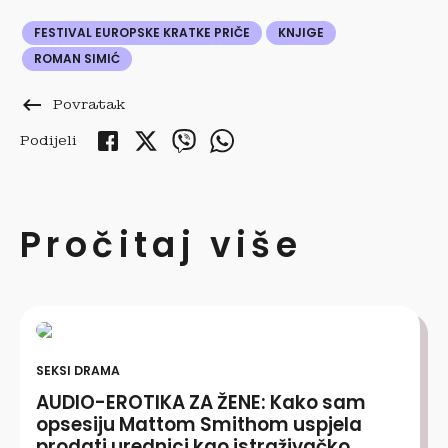
FESTIVAL EUROPSKE KRATKE PRIČE
KNJIGE
ROMAN SIMIĆ
keyboard_backspace
Povratak
Podijeli
Pročitaj više
SEKSI DRAMA
AUDIO-EROTIKA ZA ŽENE: Kako sam
opsesiju Mattom Smithom uspjela
prodati urednici kao istraživačko