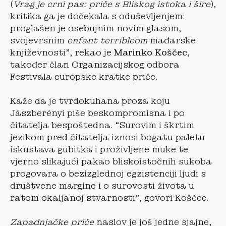
(
Vrag je crni pas: priče s Bliskog istoka i šire
),
kritika ga je dočekala s oduševljenjem:
proglašen je osebujnim novim glasom,
svojevrsnim
enfant terribleom
mađarske
književnosti”, rekao je
Marinko Koščec
,
također član Organizacijskog odbora
Festivala europske kratke priče.
Kaže da je tvrdokuhana proza koju
Jászberényi piše beskompromisna i po
čitatelja bespoštedna. “Surovim i škrtim
jezikom pred čitatelja iznosi bogatu paletu
iskustava gubitka i proživljene muke te
vjerno slikajući pakao bliskoistočnih sukoba
progovara o bezizglednoj egzistenciji ljudi s
društvene margine i o surovosti života u
ratom okaljanoj stvarnosti”, govori Koščec.
Zapadnja
čke priče
naslov je još jedne sjajne,