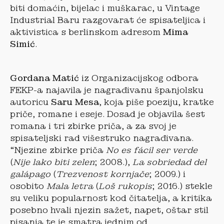
biti domaćin, bijelac i muškarac, u Vintage
Industrial Baru razgovarat će spisateljica i
aktivistica s berlinskom adresom
Mima
Simić
.
Gordana Matić
iz Organizacijskog odbora
FEKP-a najavila je nagrađivanu španjolsku
autoricu
Saru Mesa
, koja piše poeziju, kratke
priče, romane i eseje. Dosad je objavila šest
romana i tri zbirke priča, a za svoj je
spisateljski rad višestruko nagrađivana.
“Njezine zbirke priča
No es fácil ser verde
(
Nije lako biti zelen
; 2008.),
La sobriedad del
galápago
(
Trezvenost kornjače
; 2009.) i
osobito
Mala letra
(
Loš rukopis
; 2016.) stekle
su veliku popularnost kod čitatelja, a kritika
posebno hvali njezin sažet, napet, oštar stil
pisanja te je smatra jednim od