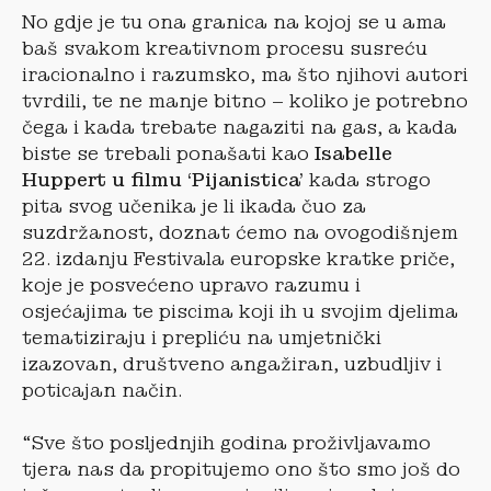
No gdje je tu ona granica na kojoj se u ama
baš svakom kreativnom procesu susreću
iracionalno i razumsko, ma što njihovi autori
tvrdili, te ne manje bitno – koliko je potrebno
čega i kada trebate nagaziti na gas, a kada
biste se trebali ponašati kao
Isabelle
Huppert u filmu ‘Pijanistica’
kada strogo
pita svog učenika je li ikada čuo za
suzdržanost, doznat ćemo na ovogodišnjem
22. izdanju Festivala europske kratke priče,
koje je posvećeno upravo razumu i
osjećajima te piscima koji ih u svojim djelima
tematiziraju i prepliću na umjetnički
izazovan, društveno angažiran, uzbudljiv i
poticajan način.
“Sve što posljednjih godina proživljavamo
tjera nas da propitujemo ono što smo još do