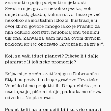
znanosti u polju povijesti umjetnosti.
Svestran je, govori nekoliko jezika, voli
umjetnost, glazbu, kulinarstvo. Imao je već
nekoliko samostalnih izložbi. Ilustracije u
ovoj zbirci govore mnogo iako je Franko za
njih odlučio koristiti neuobičajenu tehniku
ugljena. Zahvalna sam mu na ovom divnom
poklonu koji je obogatio „Zvjezdani zagrljaj“.
Koji su vaši idu
ći planovi? Pišete li i dalje,
planirate li još neke promocije?
Želja mi je predstaviti knjigu u Dubrovniku.
Stigli su pozivi i u druge gradove Hrvatske.
Veselilo bi me posjetiti ih. Druga zbirka je u
nastajanju, pišem i dalje, pa kuda me slova
odvedu… Ne planiram.
Posjetitelji na promociji bili su vrlo ganuti