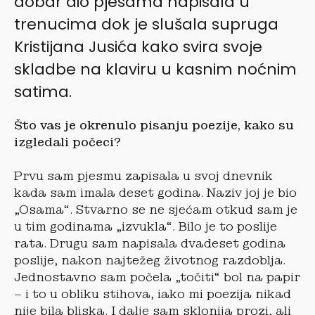
dobar dio pjesama napisala u
trenucima dok je slušala supruga
Kristijana Jusića kako svira svoje
skladbe na klaviru u kasnim noćnim
satima.
Što vas je okrenulo pisanju poezije, kako su
izgledali po
čeci?
Prvu sam pjesmu zapisala u svoj dnevnik
kada sam imala deset godina. Naziv joj je bio
„Osama“. Stvarno se ne sjećam otkud sam je
u tim godinama „izvukla“. Bilo je to poslije
rata. Drugu sam napisala dvadeset godina
poslije, nakon najtežeg životnog razdoblja.
Jednostavno sam počela „točiti“ bol na papir
– i to u obliku stihova, iako mi poezija nikad
nije bila bliska. I dalje sam sklonija prozi, ali