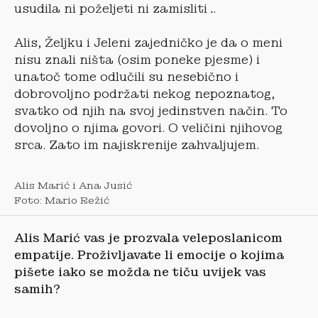
usudila ni poželjeti ni zamisliti…
Alis, Željku i Jeleni zajedničko je da o meni
nisu znali ništa (osim poneke pjesme) i
unatoč tome odlučili su nesebično i
dobrovoljno podržati nekog nepoznatog,
svatko od njih na svoj jedinstven način. To
dovoljno o njima govori. O veličini njihovog
srca. Zato im najiskrenije zahvaljujem.
Alis Marić i Ana Jusić
Foto: Mario Režić
Alis Mari
ć vas je prozvala veleposlanicom
empatije. Proživljavate li emocije o kojima
pišete iako se možda ne tiču uvijek vas
samih?