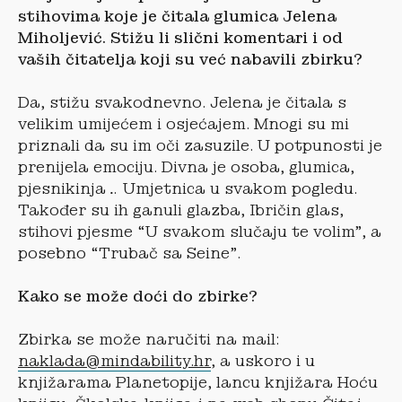
stihovima koje je
čitala glumica Jelena
Miholjević. Stižu li slični komentari i od
vaših čitatelja koji su već nabavili zbirku?
Da, stižu svakodnevno. Jelena je čitala s
velikim umijećem i osjećajem. Mnogi su mi
priznali da su im oči zasuzile. U potpunosti je
prenijela emociju. Divna je osoba, glumica,
pjesnikinja… Umjetnica u svakom pogledu.
Također su ih ganuli glazba, Ibričin glas,
stihovi pjesme “U svakom slučaju te volim”, a
posebno “Trubač sa Seine”.
Kako se može do
ći do zbirke?
Zbirka se može naručiti na mail:
naklada@mindability.hr
, a uskoro i u
knjižarama Planetopije, lancu knjižara Hoću