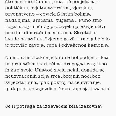
što mislimo. Da smo, unatoč podjelama –
političkim, svjetonazorskim, vjerskim,
prvenstveno – čovjek. S istim bolima,
nadanjima, srećama, tugama… Puno smo
toga istog i sličnog proživjeli i preživjeli. Svi
smo lutali mračnim cestama. Skretali s
livade na asfalt. Svjesno gazili tamo gdje bilo
je previše zavoja, rupa i odvaljenog kamenja.
Nismo sami. Lakše je kad se bol podijeli. I kad
se pronađemo u riječima drugoga i zagrlimo
ih kao svoje. Unatoč sivilu nekih događaja,
neuzvraćenih želja srca, brojnih noći bez
zvijezda i sna, ipak postoji naše svitanje.
Ipak postoje zvjezdice. Nebo koje sjaji za nas.
Je li potraga za izdava
čem bila izazovna?