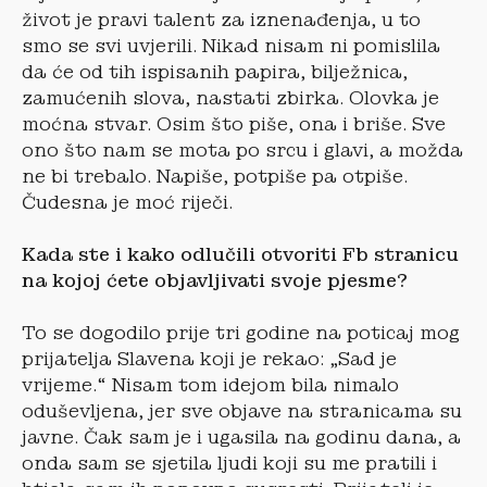
život je pravi talent za iznenađenja, u to
smo se svi uvjerili. Nikad nisam ni pomislila
da će od tih ispisanih papira, bilježnica,
zamućenih slova, nastati zbirka. Olovka je
moćna stvar. Osim što piše, ona i briše. Sve
ono što nam se mota po srcu i glavi, a možda
ne bi trebalo. Napiše, potpiše pa otpiše.
Čudesna je moć riječi.
Kada ste i kako odlu
čili otvoriti Fb stranicu
na kojoj ćete objavljivati svoje pjesme?
To se dogodilo prije tri godine na poticaj mog
prijatelja Slavena koji je rekao: „Sad je
vrijeme.“ Nisam tom idejom bila nimalo
oduševljena, jer sve objave na stranicama su
javne. Čak sam je i ugasila na godinu dana, a
onda sam se sjetila ljudi koji su me pratili i