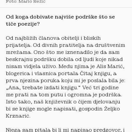
Foto: Mario Režić
Od koga dobivate najviše podrške što se
ti
če poezije?
Od najbližih članova obitelji i bliskih
prijatelja. Od divnih pratitelja na društvenim
mrežama. Ono što me iznenadilo je da sam
beskrajnu podršku dobila od ljudi koje nikad
nisam vidjela uživo. Među njima je Alis Marić,
blogerica i vlasnica portala Čitaj knjigu, a
prva njezina poruka koju mi je poslala bila je:
„Ana, trebate izdati knjigu.“ Već tri godine
me prati na tom putu i ogromna je podrška.
Isto tako, naš književnik o čijem djelovanju
bi se knjige mogle napisati, gospodin Željko
Krznarić.
Njega sam pitala bi li mi napisao predgovor, i