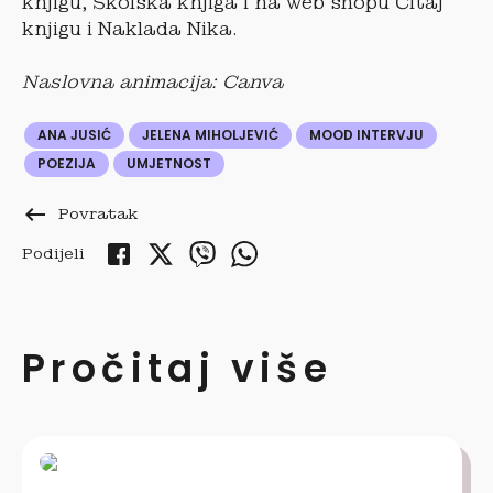
knjigu, Školska knjiga i na web shopu Čitaj
knjigu i Naklada Nika.
Naslovna animacija: Canva
ANA JUSIĆ
JELENA MIHOLJEVIĆ
MOOD INTERVJU
POEZIJA
UMJETNOST
keyboard_backspace
Povratak
Podijeli
Pročitaj više