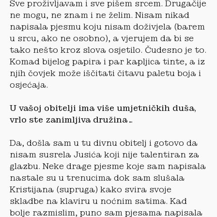
Sve proživljavam i sve pišem srcem. Drugačije
ne mogu, ne znam i ne želim. Nisam nikad
napisala pjesmu koju nisam doživjela (barem
u srcu, ako ne osobno), a vjerujem da bi se
tako nešto kroz slova osjetilo. Čudesno je to.
Komad bijelog papira i par kapljica tinte, a iz
njih čovjek može iščitati čitavu paletu boja i
osjećaja.
U vašoj obitelji ima više umjetni
čkih duša,
vrlo ste zanimljiva družina…
Da, došla sam u tu divnu obitelj i gotovo da
nisam susrela Jusića koji nije talentiran za
glazbu. Neke drage pjesme koje sam napisala
nastale su u trenucima dok sam slušala
Kristijana (supruga) kako svira svoje
skladbe na klaviru u noćnim satima. Kad
bolje razmislim, puno sam pjesama napisala