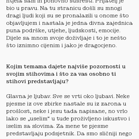
htjela sam ih ponovno susresti. Prijatelj je
bio u pravu. Na tu stranicu došli su mnogi
dragi ljudi koji su se pronalazili u onome što
objavljujem i nastala je jedna divna zajednica
puna podrške, utjehe, ljudskosti, emocije.
Dijele sa mnom svoje doživljaje i to je nešto
što iznimno cijenim i jako je dragocjeno.
Kojim temama dajete najviše pozornosti u
svojim stihovima i što za vas osobno ti
stihovi predstavljaju?
Glavna je ljubav. Sve se vrti oko ljubavi. Neke
pjesme iz ove zbirke nastale su iz zarona u
prošlost, neke i jesu tada napisane, no vrlo
lako se „uselim“ u tuđe proživljeno iskustvo i
iselim sa slovima. Za mene te pjesme
predstavljaju podsjetnik. Da smo sličniji nego