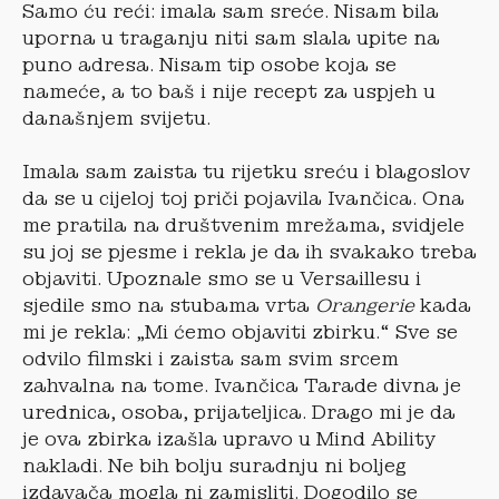
Samo ću reći: imala sam sreće. Nisam bila
uporna u traganju niti sam slala upite na
puno adresa. Nisam tip osobe koja se
nameće, a to baš i nije recept za uspjeh u
današnjem svijetu.
Imala sam zaista tu rijetku sreću i blagoslov
da se u cijeloj toj priči pojavila Ivančica. Ona
me pratila na društvenim mrežama, svidjele
su joj se pjesme i rekla je da ih svakako treba
objaviti. Upoznale smo se u Versaillesu i
sjedile smo na stubama vrta
Orangerie
kada
mi je rekla: „Mi ćemo objaviti zbirku.“ Sve se
odvilo filmski i zaista sam svim srcem
zahvalna na tome. Ivančica Tarade divna je
urednica, osoba, prijateljica. Drago mi je da
je ova zbirka izašla upravo u Mind Ability
nakladi. Ne bih bolju suradnju ni boljeg
izdavača mogla ni zamisliti. Dogodilo se