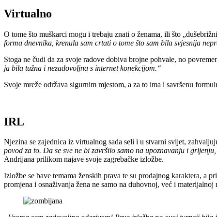
Virtualno
O tome što muškarci mogu i trebaju znati o ženama, ili što „dušebrižn
forma dnevnika, krenula sam crtati o tome što sam bila svjesnija nepr
Stoga ne čudi da za svoje radove dobiva brojne pohvale, no povremen
ja bila tužna i nezadovoljna s internet konekcijom.“
Svoje mreže održava sigurnim mjestom, a za to ima i savršenu formul
IRL
Njezina se zajednica iz virtualnog sada seli i u stvarni svijet, zahvalj
povod za to. Da se sve ne bi završilo samo na upoznavanju i grljenju, 
Andrijana prilikom najave svoje zagrebačke izložbe.
Izložbe se bave temama ženskih prava te su prodajnog karaktera, a p
promjena i osnaživanja žena ne samo na duhovnoj, već i materijalnoj r