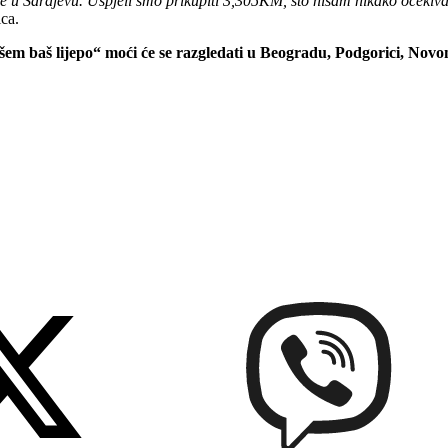
e u Sarajevu. Uspjeli smo prikupiti 3,305KM, što nisam nikako očekiva
ica.
m baš lijepo“ moći će se razgledati u Beogradu, Podgorici, Novom 