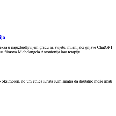
ija
ksa u najuzbudljivijem gradu na svijetu, milenijalci gnjave ChatGPT
klus filmova Michelangela Antonionija kao terapiju.
ao oksimoron, no umjetnica Krista Kim smatra da digitalno može imati