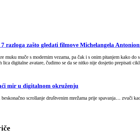
oga zašto gledati filmove Michelangela Antonion
ure muku muče s modernim vezama, pa čak i s onim pitanjem kako do se
lica digitalne avatare, čudimo se da se nitko nije dosjetio prepisati ci
mir u digitalnom okruženju
imo na beskonačno scrollanje društvenim mrežama prije spavanja… zvuči k
riče