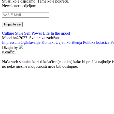
Stvari koje osjećamo. Teme koje pokreću.
Newsletter nedjeljom.
Culture
Style
Self
Power
Life
In the mood
Mood.hr©2023. Sva prava zadržana.
Impressum
Oglašavanje
Kontakt
Uvjeti korištenja
Politika kolačića
Pr
Dizajn by
Kolačići
Naša web stranica koristi kolačiće (cookies) kako bi pružila najbolje 
no neke njezine mogućnosti neće biti dostupne.
Prihvaćam