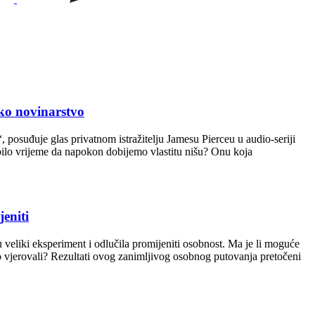
o novinarstvo
posuđuje glas privatnom istražitelju Jamesu Pierceu u audio-seriji
bilo vrijeme da napokon dobijemo vlastitu nišu? Onu koja
eniti
veliki eksperiment i odlučila promijeniti osobnost. Ma je li moguće
mo vjerovali? Rezultati ovog zanimljivog osobnog putovanja pretočeni