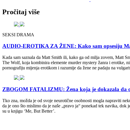
Pročitaj više
SEKSI DRAMA
AUDIO-EROTIKA ZA ŽENE: Kako sam opsesiju Mattom
Kada sam saznala da Matt Smith ili, kako ga od milja zovem, Matt Smu
The Wolf, koja kombinira elemente murder mystery žanra i erotike, ni
pornografiju mijenja erotikom i razumije da žene ne padaju na vulgari
ZBOGOM FATALIZMU: Žena koja je dokazala da osob
Tko zna, možda je od svoje neurotične osobnosti mogla napraviti neku
da je ono što mislimo da je naše „pravo ja“ ponekad tek navika, dok j
su u knjigu ‘Me, But Better’.