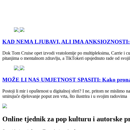
KAD NEMA LJUBAVI, ALI IMA ANKSIOZNOSTI: 7 razl
Dok Tom Cruise opet izvodi vratolomije po multipleksima, Carrie i c
pitanjima o mentalnom zdravlju, a TikTokeri opsjednuto rade od svojih 
MOŽE LI NAS UMJETNOST SPASITI: Kako pronaći 
Postoji li mir i opuštenost u digitalnoj sferi? I ne, pritom ne misl
smirujuće djelovanje poput zen vrta, što ilustrira i u svojim radovima
Online tjednik za pop kulturu i autorske p