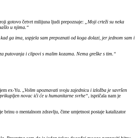
oji gotovo četvrt milijuna ljudi prepoznaje:
„Moji crteži su neka
našlo u njima.“
 kad ga ima, uspjela sam prepoznati od koga dolazi, jer jednom sam i
e za putovanja i clipovi s malim kozama. Nema greške s tim.“
ljem ex-Yu. „
Volim upoznavati svoju zajednicu i izložba je savršen
av prikupljen novac ići će u humanitarne svrhe“
, ispričala nam je
 brinu o mentalnom zdravlju, čime umjetnost postaje katalizator