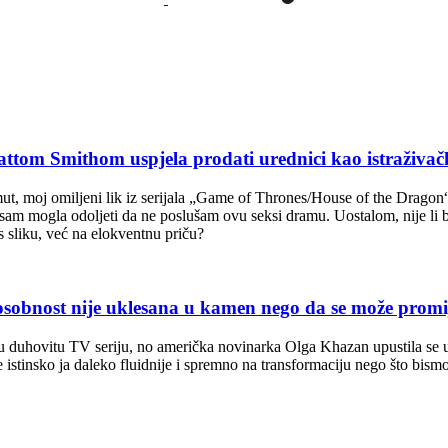
 Smithom uspjela prodati urednici kao istraživačk
t, moj omiljeni lik iz serijala „Game of Thrones/House of the Dragon“, 
sam mogla odoljeti da ne poslušam ovu seksi dramu. Uostalom, nije li 
s sliku, već na elokventnu priču?
nost nije uklesana u kamen nego da se može promij
 duhovitu TV seriju, no američka novinarka Olga Khazan upustila se u 
e istinsko ja daleko fluidnije i spremno na transformaciju nego što bis