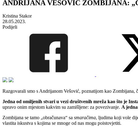
ANDRIJANA VEŠOVIĆ ZOMBIJANA: „Crtam n
Kristina Stakor
28.05.2023.
Podijeli
Razgovarali smo s Andrijanom Vešović, poznatijom kao Zombijana, čiji s
Jedna od omiljenih stvari u vezi društvenih mreža kao što je In
upravo onim mjestom kakvim su zamišljene: za povezivanje.
A jedna
Zombijana se tamo „obračunava“ sa
smaračima
, ljudima koji vole di
vlastita iskustva s kojima se mnoge od nas mogu poistovjetiti.