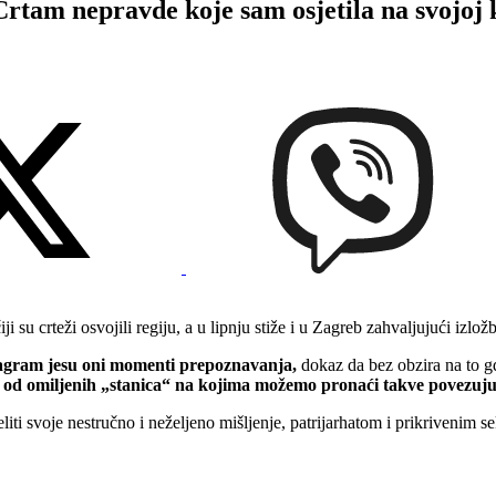
epravde koje sam osjetila na svojoj kož
u crteži osvojili regiju, a u lipnju stiže i u Zagreb zahvaljujući izlož
stagram jesu oni momenti prepoznavanja,
dokaz da bez obzira na to gd
 od omiljenih „stanica“ na kojima možemo pronaći takve povezujuć
jeliti svoje nestručno i neželjeno mišljenje, patrijarhatom i prikrivenim