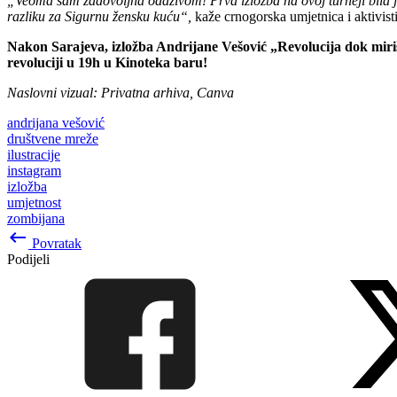
„Veoma sam zadovoljna odazivom! Prva izložba na ovoj turneji bila j
razliku za Sigurnu žensku kuću“,
kaže crnogorska umjetnica i aktivist
Nakon Sarajeva, izložba Andrijane Vešović „Revolucija dok miriše
revoluciji u 19h u Kinoteka baru!
Naslovni vizual: Privatna arhiva, Canva
andrijana vešović
društvene mreže
ilustracije
instagram
izložba
umjetnost
zombijana
keyboard_backspace
Povratak
Podijeli