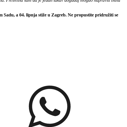
la. Presretna sam da je jedan takav događaj mogao napraviti bitnu
Sadu, a 04. lipnja stiže u Zagreb. Ne propustite pridružiti se