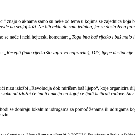
ici“ znaju o aknama samo su neke od tema u kojima se zajednica koja br
avde na svojoj koži. Ne bih rekla da sam jednina, jer se dosta žena pro
o se nađe i neki hejterski komentar:
„Toga ima baš rijetko i baš malo i
u:
„Recepti (iako rijetko što zapravo napravim), DIY, lijepe destinacij
ujući nizu izložbi „Revolucija dok mirišem baš lijepo“, koje organizira di
svaka od izložbi će imati aukciju na kojoj će ljudi licitirati radove. S
rihodi se doniraju lokalnim udrugama za pomoć ženama ili udrugama koje
azini.