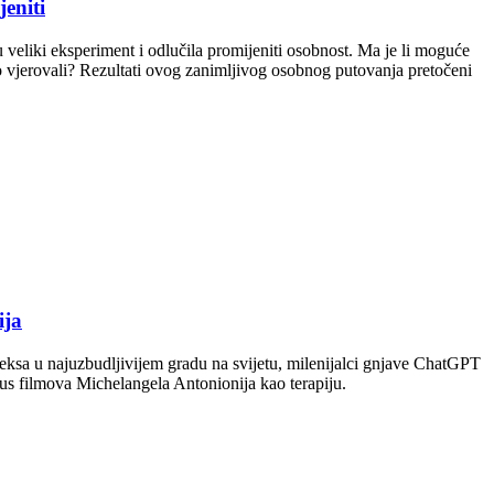
eniti
veliki eksperiment i odlučila promijeniti osobnost. Ma je li moguće
mo vjerovali? Rezultati ovog zanimljivog osobnog putovanja pretočeni
ija
ksa u najuzbudljivijem gradu na svijetu, milenijalci gnjave ChatGPT
klus filmova Michelangela Antonionija kao terapiju.