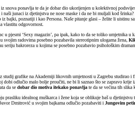
 iz snova ponavlja te da je dobar dio ukorijenjen u kolektivnoj podsvij
 i naši junaci iz djetinjstva ne nose maske i da ne bi muljali kod šrink
p iz bajki, poznatiji i kao Persona. Naše pitanje glasi – želite li uistinu
a vlastitu odgovornost.
ac u pjesmi ‘Sexy magazin’, pa ipak, kako to da se toliko umjetnika u 
 u svojim radovima posebno pozabavila stereotipnim ulogama žena,
Ki
ajnu seriju bakroreza u kojima se posebno pozabavio psihološkim drama
 uz studij grafike na Akademiji likovnih umjetnosti u Zagrebu studirao i 
oj dobi odlučio malo bolje proučiti, ne bi li saznao
što se zapravo krije i
nata da se
dobar dio motiva itekako ponavlja
te da se većina tih slika
ju prasliku idealnog muškarca i žene koja se oblikuje baš u djetinjstvu
e Davor Dmitrović u svojim bajkama odlučio pozabaviti i
Jungovim petim