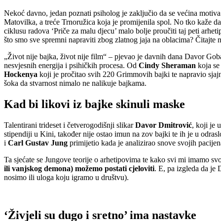
Nekoć davno, jedan poznati psiholog je zaključio da se većina motiva
Matovilka, a treće Trnoružica koja je promijenila spol. No tko kaže da
ciklusu radova ‘Priče za malu djecu’ malo bolje proučiti taj peti arheti
što smo sve spremni napraviti zbog zlatnog jaja na oblacima? Čitajte n
„Život nije bajka, život nije film“ – pjevao je davnih dana Davor Gob
nesvjesnih energija i psihičkih procesa. Od
Cindy Sheraman
koja se
Hockenya
koji je pročitao svih 220 Grimmovih bajki te napravio sj
šoka da stvarnost nimalo ne nalikuje bajkama.
Kad bi likovi iz bajke skinuli maske
Talentirani trideset i četverogodišnji slikar
Davor Dmitrović
, koji je
stipendiji u Kini, također nije ostao imun na zov bajki te ih je u odrasl
i
Carl Gustav Jung
primijetio kada je analizirao snove svojih pacije
Ta sjećate se Jungove teorije o arhetipovima te kako svi mi imamo svo
ili vanjskog demona) možemo postati cjeloviti
. E, pa izgleda da j
nosimo ili uloga koju igramo u društvu).
‘Živjeli su dugo i sretno’ ima nastavke