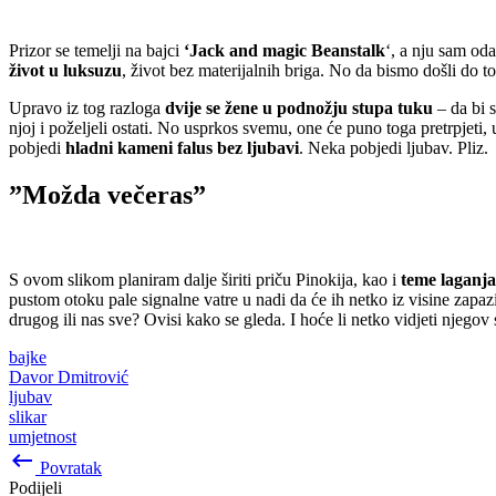
Prizor se temelji na bajci
‘Jack and magic Beanstalk
‘, a nju sam oda
život u luksuzu
, život bez materijalnih briga. No da bismo došli do 
Upravo iz tog razloga
dvije se žene u podnožju stupa tuku
– da bi s
njoj i poželjeli ostati. No usprkos svemu, one će puno toga pretrpjeti,
pobjedi
hladni kameni falus bez ljubavi
. Neka pobjedi ljubav. Pliz.
”Možda večeras”
S ovom slikom planiram dalje širiti priču Pinokija, kao i
teme laganja
pustom otoku pale signalne vatre u nadi da će ih netko iz visine zapazit
drugog ili nas sve? Ovisi kako se gleda. I hoće li netko vidjeti njegov
bajke
Davor Dmitrović
ljubav
slikar
umjetnost
keyboard_backspace
Povratak
Podijeli