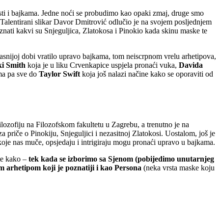
esti i bajkama. Jedne noći se probudimo kao opaki zmaj, druge smo
a? Talentirani slikar Davor Dmitrović odlučio je na svojem posljednjem
 saznati kakvi su Snjeguljica, Zlatokosa i Pinokio kada skinu maske te
kasnijoj dobi vratilo upravo bajkama, tom neiscrpnom vrelu arhetipova,
ki Smith
koja je u liku Crvenkapice uspjela pronaći vuka,
Davida
ma pa sve do
Taylor Swift
koja još nalazi načine kako se oporaviti od
filozofiju na Filozofskom fakultetu u Zagrebu, a trenutno je na
za priče o Pinokiju, Snjeguljici i nezasitnoj Zlatokosi.
Uostalom, još je
 koje nas muče, opsjedaju i intrigiraju mogu pronaći upravo u bajkama.
 te kako –
tek kada se izborimo sa Sjenom (pobijedimo unutarnjeg
 arhetipom koji je poznatiji i kao Persona
(neka vrsta maske koju