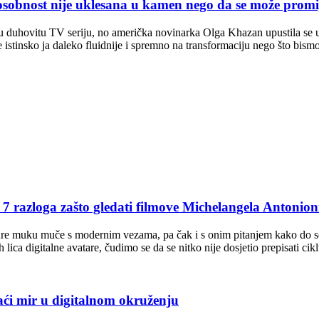
nost nije uklesana u kamen nego da se može promij
 duhovitu TV seriju, no američka novinarka Olga Khazan upustila se u 
e istinsko ja daleko fluidnije i spremno na transformaciju nego što bis
oga zašto gledati filmove Michelangela Antonion
ure muku muče s modernim vezama, pa čak i s onim pitanjem kako do se
lica digitalne avatare, čudimo se da se nitko nije dosjetio prepisati ci
mir u digitalnom okruženju