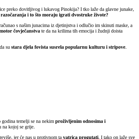
ice preko dovitljivog i lukavog Pinokija? I tko laže da glavne junake,
 razočaranja i to što moraju igrati dvostruke živote?
ačunao s našim junacima iz djetinjstva i odlučio im skinuti maske, a
 motor čovječanstva
te da na krilima tih emocija i žudnji doista
 da su
stara djela fovista susrela popularnu kulturu i stripove
.
ko godina temelji se na nekim
proživljenim odnosima i
 na kojoj se grije.
reviše, jer će nas u protivnom ta
vatrica progutati
. I tako on laže sve