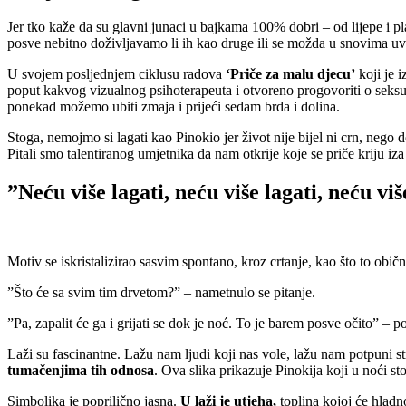
Jer tko kaže da su glavni junaci u bajkama 100% dobri – od lijepe i pla
posve nebitno doživljavamo li ih kao druge ili se možda u snovima 
U svojem posljednjem ciklusu radova
‘Priče za malu djecu’
koji je 
poput kakvog vizualnog psihoterapeuta i otvoreno progovoriti o seksua
ponekad možemo ubiti zmaja i prijeći sedam brda i dolina.
Stoga, nemojmo si lagati kao Pinokio jer život nije bijel ni crn, nego
Pitali smo talentiranog umjetnika da nam otkrije koje se priče kriju iz
”Neću više lagati, neću više lagati, neću viš
Motiv se iskristalizirao sasvim spontano, kroz crtanje, kao što to 
”Što će sa svim tim drvetom?” – nametnulo se pitanje.
”Pa, zapalit će ga i grijati se dok je noć. To je barem posve očito” – 
Laži su fascinantne. Lažu nam ljudi koji nas vole, lažu nam potpuni s
tumačenjima tih odnosa
. Ova slika prikazuje Pinokija koji u noći st
Simbolika je poprilično jasna.
U laži je utjeha,
toplina kojoj će hladn