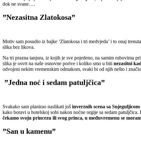
dok ne svane….
”Nezasitna Zlatokosa”
Motiv sam posudio iz bajke ‘Zlatokosa i tri medvjeda’ i to onaj trenu
slika bez likova.
Na tri prazna tanjura, iz kojih je sve pojedeno, na samim rubovima pr
slika je osvrt na naše osnovne porive i koliko smo u biti
nezasitni ka
odvojeni nekim vremenskim odmakom, svaki bi od njih nešto i znači
”Jedna noć i sedam patuljčica”
Svakako sam planirao naslikati još
inverznih scena sa Snjeguljicom
kako boravi u hotelskoj sobi nakon noćne orgije sa sedam patuljčica. P
čekamo svoju princezu ili svog princa, u međuvremenu se moramo
”San u kamenu”