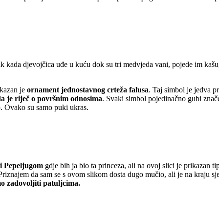
tak kada djevojčica uđe u kuću dok su tri medvjeda vani, pojede im kašu
ikazan je
ornament jednostavnog crteža falusa
. Taj simbol je jedva pr
da je riječ o površnim odnosima
. Svaki simbol pojedinačno gubi značen
o. Ovako su samo puki ukras.
 i Pepeljugom
gdje bih ja bio ta princeza, ali na ovoj slici je prikazan
riznajem da sam se s ovom slikom dosta dugo mučio, ali je na kraju sjela
 zadovoljiti patuljcima.