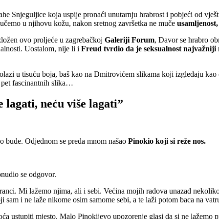
he Snjeguljice koja uspije pronaći unutarnju hrabrost i pobjeći od vješt
uvučemo u njihovu kožu, nakon sretnog završetka ne muče
usamljenost,
izložen ovo proljeće u zagrebačkoj
Galeriji Forum
, Davor se hrabro obr
lnosti. Uostalom, nije li i
Freud tvrdio da je seksualnost najvažniji
 dolazi u tisuću boja, baš kao na Dmitrovićem slikama koji izgledaju kao
a pet fascinantnih slika…
e lagati, neću više lagati”
obično bude. Odjednom se preda mnom našao
Pinokio koji si reže nos.
ponudio se odgovor.
tranci. Mi lažemo njima, ali i sebi. Većina mojih radova unazad nekoli
oji sam i ne laže nikome osim samome sebi, a te laži potom baca na vatru
oća ustupiti mjesto. Malo Pinokijevo upozorenje glasi da si ne lažemo p