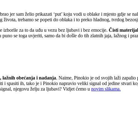
brao jer sam želio prikazati ‘put’ koju vodi u oblake i mjesto gdje se na
tog života, trebamo se popeti do oblaka i to preko hladnog, tvrdog bezo
e izborile za to da uđu u vezu bez ljubavi i bez emocije.
Čisti materija
 u puno se toga uvjeriti, samo da bi došle do tih zlatnih jaja, lažnog i p
, lažnih obećanja i nadanja
. Naime, Pinokio je od svojih laži zapalio 
i i spasiti ih, tako je i Pinokio napravio veliki signal od jedine stvari 
 signal, njegovu želju za ljubavi? Vidjet ćemo u
novim slikama.