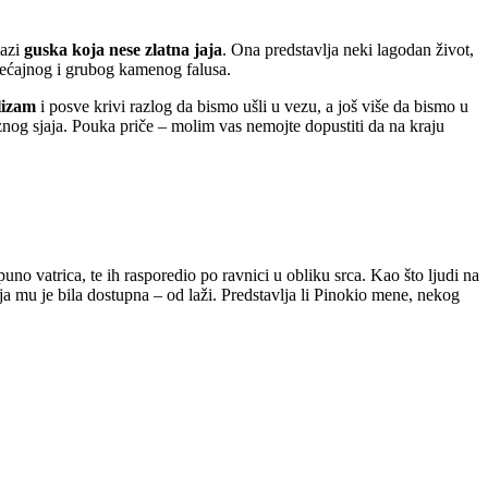
lazi
guska koja nese zlatna jaja
. Ona predstavlja neki lagodan život,
sjećajnog i grubog kamenog falusa.
lizam
i posve krivi razlog da bismo ušli u vezu, a još više da bismo u
raznog sjaja. Pouka priče – molim vas nemojte dopustiti da na kraju
puno vatrica, te ih rasporedio po ravnici u obliku srca. Kao što ljudi na
koja mu je bila dostupna – od laži. Predstavlja li Pinokio mene, nekog