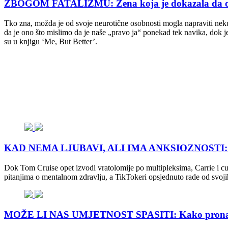
ZBOGOM FATALIZMU: Žena koja je dokazala da osob
Tko zna, možda je od svoje neurotične osobnosti mogla napraviti neku
da je ono što mislimo da je naše „pravo ja“ ponekad tek navika, dok j
su u knjigu ‘Me, But Better’.
KAD NEMA LJUBAVI, ALI IMA ANKSIOZNOSTI: 7 razl
Dok Tom Cruise opet izvodi vratolomije po multipleksima, Carrie i c
pitanjima o mentalnom zdravlju, a TikTokeri opsjednuto rade od svojih 
MOŽE LI NAS UMJETNOST SPASITI: Kako pronaći 