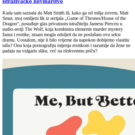
istraživačko novinarstvo
Kada sam saznala da Matt Smith ili, kako ga od milja zovem, Matt
Smut, moj omiljeni lik iz serijala „Game of Thrones/House of the
Dragon“, posuđuje glas privatnom istražitelju Jamesu Pierceu u
audio-seriji The Wolf, koja kombinira elemente murder mystery
žanra i erotike, nisam mogla odoljeti da ne poslušam ovu seksi
dramu. Uostalom, nije li bilo vrijeme da napokon dobijemo vlastitu
nišu? Onu koja pornografiju mijenja erotikom i razumije da žene ne
padaju na vulgaris sliku, već na elokventnu priču?