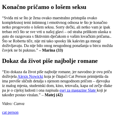
Konačno pričamo o lošem seksu
“Sviđa mi se što je žena ovako maestralno pristupila ovako
kompleksnoj temi intimnog i emotivnog odnosa te što je konačno
netko progovorio o lošem seksu. Sorry dečki, ali netko vam je ipak
trebao reći što se sve vrti u našoj glavi – od straha prilikom ulaska u
auto do razgovara s fiktivnim dječakom o vašim lovačkim pričama..
Što se Roberta tiče, nije mi tako spooky lik kakvim ga mnogi
doživljavaju. Da nije bilo onog neugodnog ponašanja u bircu možda
čovjek ne bi puknuo.”
– Marina (33)
Dokaz da život piše najbolje romane
“Eto dokaza da život piše najbolje romane, jer navodno je ovu priču
doživjela
Alexis Nowicki
koja je čitajući Cat Person primijetila da
ima previše sličnih detalja s njenom neugodnom pričom – djevojka
iz malog mjesta, studentski dom, kino, tetovaža, kapa od zečje dlake
pa je o cijeloj ludosti i ona napisala
esej za magazine Slate
koji je
također postao viralan.” –
Matej (42)
Video: Canva
cat person