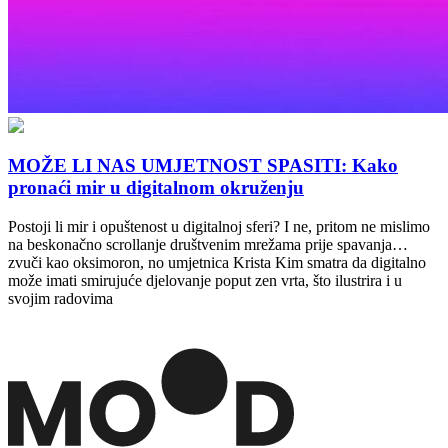
MOŽE LI NAS UMJETNOST SPASITI: Kako
pronaći mir u digitalnom okruženju
Postoji li mir i opuštenost u digitalnoj sferi? I ne, pritom ne mislimo
na beskonačno scrollanje društvenim mrežama prije spavanja…
zvuči kao oksimoron, no umjetnica Krista Kim smatra da digitalno
može imati smirujuće djelovanje poput zen vrta, što ilustrira i u
svojim radovima