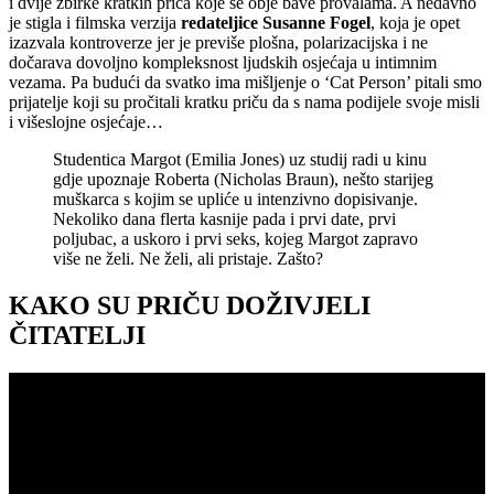
i dvije zbirke kratkih priča koje se obje bave provalama. A nedavno
je stigla i filmska verzija
redateljice Susanne Fogel
, koja je opet
izazvala kontroverze jer je previše plošna, polarizacijska i ne
dočarava dovoljno kompleksnost ljudskih osjećaja u intimnim
vezama. Pa budući da svatko ima mišljenje o ‘Cat Person’ pitali smo
prijatelje koji su pročitali kratku priču da s nama podijele svoje misli
i višeslojne osjećaje…
Studentica Margot (Emilia Jones) uz studij radi u kinu
gdje upoznaje Roberta (Nicholas Braun), nešto starijeg
muškarca s kojim se upliće u intenzivno dopisivanje.
Nekoliko dana flerta kasnije pada i prvi date, prvi
poljubac, a uskoro i prvi seks, kojeg Margot zapravo
više ne želi. Ne želi, ali pristaje. Zašto?
KAKO SU PRIČU DOŽIVJELI
ČITATELJI