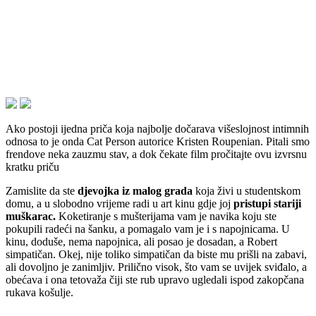
Ako postoji ijedna priča koja najbolje dočarava višeslojnost intimnih
odnosa to je onda Cat Person autorice Kristen Roupenian. Pitali smo
frendove neka zauzmu stav, a dok čekate film pročitajte ovu izvrsnu
kratku priču
Zamislite da ste
djevojka iz malog grada
koja živi u studentskom
domu, a u slobodno vrijeme radi u art kinu gdje joj
pristupi stariji
muškarac.
Koketiranje s mušterijama vam je navika koju ste
pokupili radeći na šanku, a pomagalo vam je i s napojnicama. U
kinu, doduše, nema napojnica, ali posao je dosadan, a Robert
simpatičan. Okej, nije toliko simpatičan da biste mu prišli na zabavi,
ali dovoljno je zanimljiv. Prilično visok, što vam se uvijek sviđalo, a
obećava i ona tetovaža čiji ste rub upravo ugledali ispod zakopčana
rukava košulje.