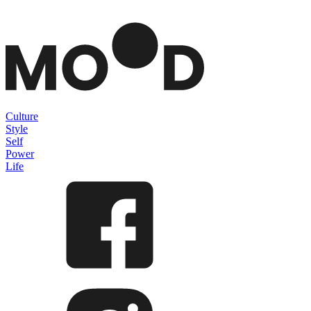
Culture
Style
Self
Power
Life