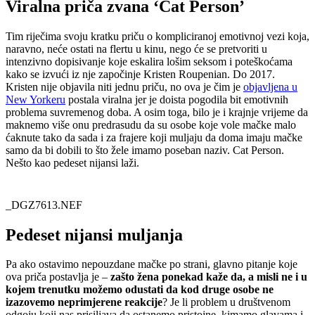
Viralna priča zvana ‘Cat Person’
Tim riječima svoju kratku priču o kompliciranoj emotivnoj vezi koja,
naravno, neće ostati na flertu u kinu, nego će se pretvoriti u
intenzivno dopisivanje koje eskalira lošim seksom i poteškoćama
kako se izvući iz nje započinje Kristen Roupenian. Do 2017.
Kristen nije objavila niti jednu priču, no ova je čim je
objavljena u
New Yorkeru
postala viralna jer je doista pogodila bit emotivnih
problema suvremenog doba. A osim toga, bilo je i krajnje vrijeme da
maknemo više onu predrasudu da su osobe koje vole mačke malo
ćaknute tako da sada i za frajere koji muljaju da doma imaju mačke
samo da bi dobili to što žele imamo poseban naziv. Cat Person.
Nešto kao pedeset nijansi laži.
_DGZ7613.NEF
Pedeset nijansi muljanja
Pa ako ostavimo nepouzdane mačke po strani, glavno pitanje koje
ova priča postavlja je –
zašto žena ponekad kaže da, a misli ne i u
kojem trenutku možemo odustati da kod druge osobe ne
izazovemo neprimjerene reakcije
? Je li problem u društvenom
odgoju koji nas prisiljava da ostanemo pristojne, kimamo glavama i