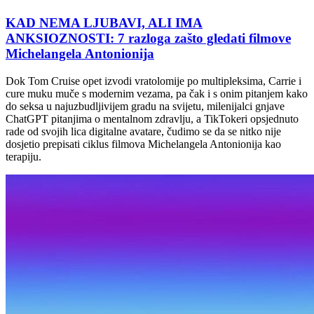
KAD NEMA LJUBAVI, ALI IMA
ANKSIOZNOSTI: 7 razloga zašto gledati filmove
Michelangela Antonionija
Dok Tom Cruise opet izvodi vratolomije po multipleksima, Carrie i
cure muku muče s modernim vezama, pa čak i s onim pitanjem kako
do seksa u najuzbudljivijem gradu na svijetu, milenijalci gnjave
ChatGPT pitanjima o mentalnom zdravlju, a TikTokeri opsjednuto
rade od svojih lica digitalne avatare, čudimo se da se nitko nije
dosjetio prepisati ciklus filmova Michelangela Antonionija kao
terapiju.