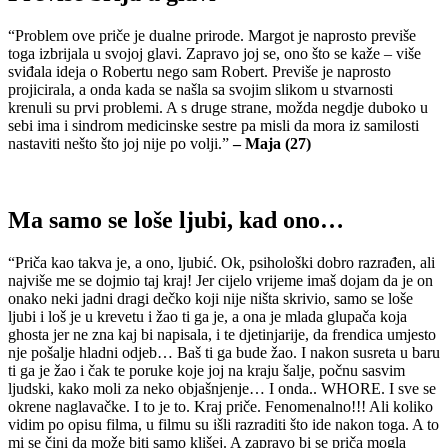
“Problem ove priče je dualne prirode. Margot je naprosto previše
toga izbrijala u svojoj glavi. Zapravo joj se, ono što se kaže – više
sviđala ideja o Robertu nego sam Robert. Previše je naprosto
projicirala, a onda kada se našla sa svojim slikom u stvarnosti
krenuli su prvi problemi. A s druge strane, možda negdje duboko u
sebi ima i sindrom medicinske sestre pa misli da mora iz samilosti
nastaviti nešto što joj nije po volji.”
– Maja (27)
Ma samo se loše ljubi, kad ono…
“Priča kao takva je, a ono, ljubić. Ok, psihološki dobro razrađen, ali
najviše me se dojmio taj kraj! Jer cijelo vrijeme imaš dojam da je on
onako neki jadni dragi dečko koji nije ništa skrivio, samo se loše
ljubi i loš je u krevetu i žao ti ga je, a ona je mlada glupača koja
ghosta jer ne zna kaj bi napisala, i te djetinjarije, da frendica umjesto
nje pošalje hladni odjeb… Baš ti ga bude žao. I nakon susreta u baru
ti ga je žao i čak te poruke koje joj na kraju šalje, počnu sasvim
ljudski, kako moli za neko objašnjenje… I onda.. WHORE. I sve se
okrene naglavačke. I to je to. Kraj priče. Fenomenalno!!! Ali koliko
vidim po opisu filma, u filmu su išli razraditi što ide nakon toga. A to
mi se čini da može biti samo klišej. A zapravo bi se priča mogla