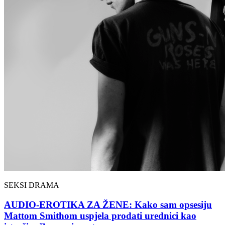
SEKSI DRAMA
AUDIO-EROTIKA ZA ŽENE: Kako sam opsesiju
Mattom Smithom uspjela prodati urednici kao