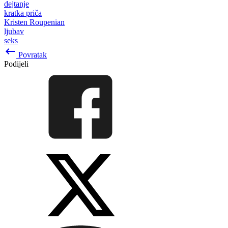
dejtanje
kratka priča
Kristen Roupenian
ljubav
seks
keyboard_backspace
Povratak
Podijeli