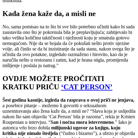
ustuknula.
Kada žena kaže da, a misli ne
No, sama pomisao na to što bi sve bilo potrebno učiniti kako bi sada
zaustavila ono što je pokrenula bila je preplavljujuća; zahtijevalo bi
tako veliku količinu taktičnosti i nježnosti koju je smatrala gotovo
nemogućom. Nije da se bojala da će pokušati nešto protiv njezine
volje, ali činilo se da bi inzistiranje da sada stanu, nakon svega što je
učinila da ovo potakne, izgledalo razmaženo i hirovito, kao da je
naručila nešto u restoranu i zatim, kad je hrana stigla, promijenila
mišljenje i poslala ju natrag.”
OVDJE MOŽETE PROČITATI
KRATKU PRIČU
‘CAT PERSON’
Šest godina kasnije, izgleda da rasprava o ovoj priči ne jenjava,
a posebice pitanje – možemo li govoriti o seksualnom
uznemiravanju ako žena kaže da, a misli ne? “Slava koja je uslijedila
nakon što sam objavila ‘Cat Person’ bila je razorna”, rekla je Kristen
Roupenian u intervjuu. “
San i noćna mora istovremeno
.” Iako je
autorica vrlo brzo dobila
milijunski ugovor za knjigu, koju
kritika nije nimalo štedjela
(“čudno i bizarno”), a ubrzo je objavila