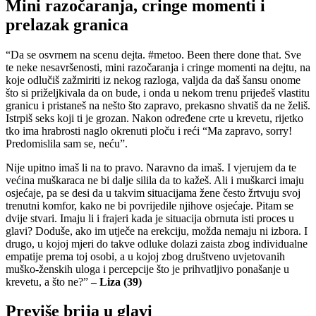
Mini razočaranja, cringe momenti i
prelazak granica
“Da se osvrnem na scenu dejta. #metoo. Been there done that. Sve
te neke nesavršenosti, mini razočaranja i cringe momenti na dejtu, na
koje odlučiš zažmiriti iz nekog razloga, valjda da daš šansu onome
što si priželjkivala da on bude, i onda u nekom trenu prijeđeš vlastitu
granicu i pristaneš na nešto što zapravo, prekasno shvatiš da ne želiš.
Istrpiš seks koji ti je grozan. Nakon određene crte u krevetu, rijetko
tko ima hrabrosti naglo okrenuti ploču i reći “Ma zapravo, sorry!
Predomislila sam se, neću”.
Nije upitno imaš li na to pravo. Naravno da imaš. I vjerujem da te
većina muškaraca ne bi dalje silila da to kažeš. Ali i muškarci imaju
osjećaje, pa se desi da u takvim situacijama žene često žrtvuju svoj
trenutni komfor, kako ne bi povrijedile njihove osjećaje. Pitam se
dvije stvari. Imaju li i frajeri kada je situacija obrnuta isti proces u
glavi? Doduše, ako im utječe na erekciju, možda nemaju ni izbora. I
drugo, u kojoj mjeri do takve odluke dolazi zaista zbog individualne
empatije prema toj osobi, a u kojoj zbog društveno uvjetovanih
muško-ženskih uloga i percepcije što je prihvatljivo ponašanje u
krevetu, a što ne?”
– Liza (39)
Previše brija u glavi