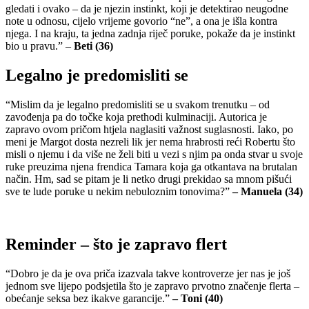
gledati i ovako – da je njezin instinkt, koji je detektirao neugodne
note u odnosu, cijelo vrijeme govorio “ne”, a ona je išla kontra
njega. I na kraju, ta jedna zadnja riječ poruke, pokaže da je instinkt
bio u pravu.” –
Beti (36)
Legalno je predomisliti se
“Mislim da je legalno predomisliti se u svakom trenutku – od
zavođenja pa do točke koja prethodi kulminaciji. Autorica je
zapravo ovom pričom htjela naglasiti važnost suglasnosti. Iako, po
meni je Margot dosta nezreli lik jer nema hrabrosti reći Robertu što
misli o njemu i da više ne želi biti u vezi s njim pa onda stvar u svoje
ruke preuzima njena frendica Tamara koja ga otkantava na brutalan
način. Hm, sad se pitam je li netko drugi prekidao sa mnom pišući
sve te lude poruke u nekim nebuloznim tonovima?”
– Manuela (34)
Reminder – što je zapravo flert
“Dobro je da je ova priča izazvala takve kontroverze jer nas je još
jednom sve lijepo podsjetila što je zapravo prvotno značenje flerta –
obećanje seksa bez ikakve garancije.”
– Toni (40)