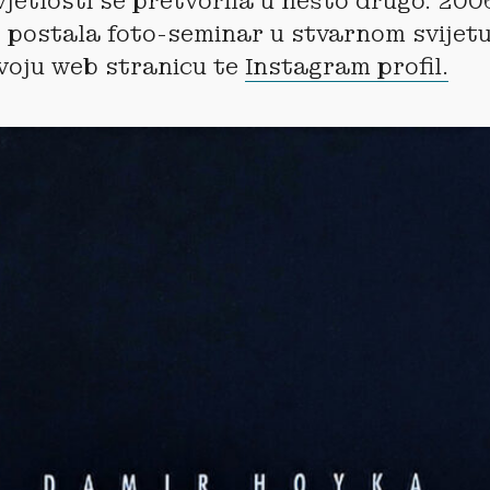
vjetlosti se pretvorila u nešto drugo. 200
e postala foto-seminar u stvarnom svijetu
 svoju web stranicu te
Instagram profil.