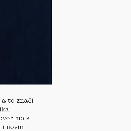
 a to znači
ika
govorimo s
 i novim