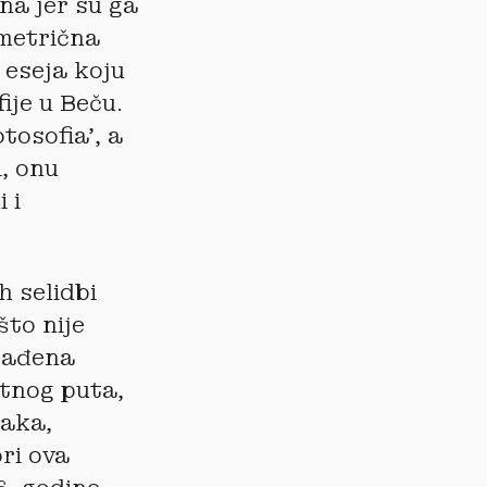
na jer su ga
imetrična
 eseja koju
ije u Beču.
osofia’, a
i, onu
 i
h selidbi
što nije
građena
tnog puta,
raka,
ri ova