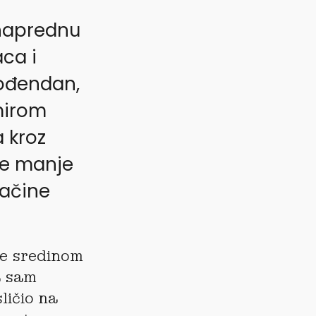
 naprednu
aca i
rođendan,
mirom
 kroz
ne manje
načine
je sredinom
a sam
ličio na