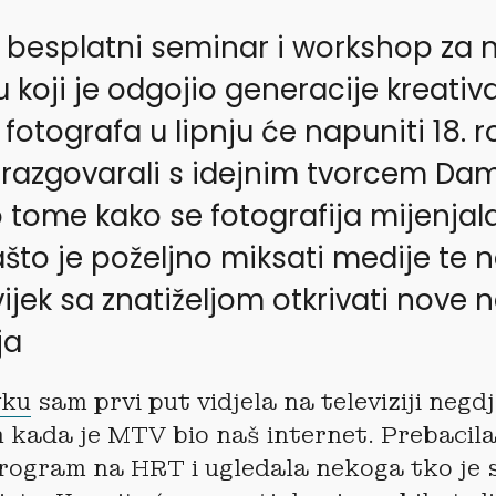
, besplatni seminar i workshop za
u koji je odgojio generacije kreativ
 fotografa u lipnju će napuniti 18. 
razgovarali s idejnim tvorcem Da
tome kako se fotografija mijenjala
ašto je poželjno miksati medije te 
ijek sa znatiželjom otkrivati nove 
ja
yku
sam prvi put vidjela na televiziji negd
 kada je MTV bio naš internet. Prebacil
ogram na HRT i ugledala nekoga tko je s