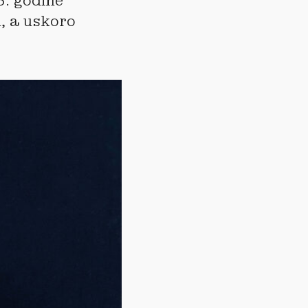
6. godine
, a uskoro