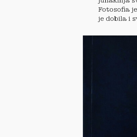
junakinja s
Fotosofia j
je dobila i