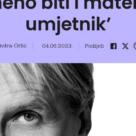
eno biti i mate
umjetnik’
ndra Orlić
04.06.2023.
Podijeli