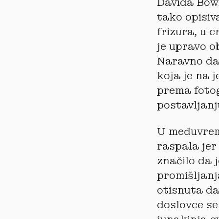
Davida Bowi
tako opisiva
frizura, u c
je upravo o
Naravno da 
koja je na 
prema fotogr
postavljanj
U međuvreme
raspala jer
značilo da 
promišljanj
otisnuta da
doslovce se