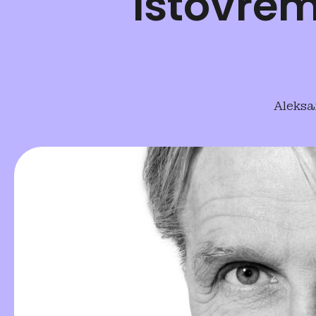
istovrem
Aleksa