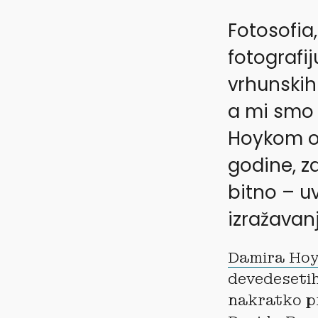
Fotosofia
fotografij
vrhunskih
a mi smo 
Hoykom o 
godine, z
bitno – uv
izražavan
Damira Ho
devedesetih
nakratko pr