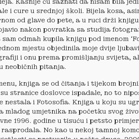
eja. Kasnije ću saznati da nisam bila jedi
le i cure u srednjoj školi. Bijela kosa, as
rnom od glave do pete, a u ruci drži knjigu
bjavio nakon povratka sa studija fotograf
sam odmah kupila knjigu pod imenom ‘Fot
jednom mjestu objedinila moje dvije ljubav
afiji i onu prema promišljanju svijeta, ali
u neobičnih pitanja.
nu, knjiga se od čitanja i tijekom brojni
 su stranice doslovce ispadale, no to nipo
je nestala i Fotosofia. Knjiga u koju su u
a mladog umjetnika na početku svog živo
vne 1996. godine u tisuću i petsto primje
 rasprodala. No kao u nekoj tamnoj komo