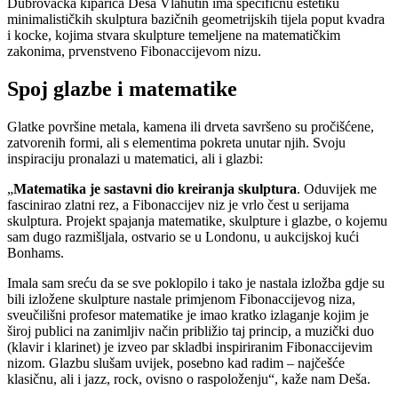
Dubrovačka kiparica Deša Vlahutin ima specifičnu estetiku
minimalističkih skulptura bazičnih geometrijskih tijela poput kvadra
i kocke, kojima stvara skulpture temeljene na matematičkim
zakonima, prvenstveno Fibonaccijevom nizu.
Spoj glazbe i matematike
Glatke površine metala, kamena ili drveta savršeno su pročišćene,
zatvorenih formi, ali s elementima pokreta unutar njih. Svoju
inspiraciju pronalazi u matematici, ali i glazbi:
„
Matematika je sastavni dio kreiranja skulptura
. Oduvijek me
fascinirao zlatni rez, a Fibonaccijev niz je vrlo čest u serijama
skulptura. Projekt spajanja matematike, skulpture i glazbe, o kojemu
sam dugo razmišljala, ostvario se u Londonu, u aukcijskoj kući
Bonhams.
Imala sam sreću da se sve poklopilo i tako je nastala izložba gdje su
bili izložene skulpture nastale primjenom Fibonaccijevog niza,
sveučilišni profesor matematike je imao kratko izlaganje kojim je
široj publici na zanimljiv način približio taj princip, a muzički duo
(klavir i klarinet) je izveo par skladbi inspiriranim Fibonaccijevim
nizom. Glazbu slušam uvijek, posebno kad radim – najčešće
klasičnu, ali i jazz, rock, ovisno o raspoloženju“, kaže nam Deša.