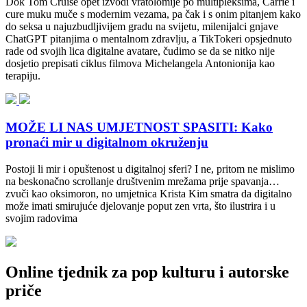
Dok Tom Cruise opet izvodi vratolomije po multipleksima, Carrie i
cure muku muče s modernim vezama, pa čak i s onim pitanjem kako
do seksa u najuzbudljivijem gradu na svijetu, milenijalci gnjave
ChatGPT pitanjima o mentalnom zdravlju, a TikTokeri opsjednuto
rade od svojih lica digitalne avatare, čudimo se da se nitko nije
dosjetio prepisati ciklus filmova Michelangela Antonionija kao
terapiju.
MOŽE LI NAS UMJETNOST SPASITI: Kako
pronaći mir u digitalnom okruženju
Postoji li mir i opuštenost u digitalnoj sferi? I ne, pritom ne mislimo
na beskonačno scrollanje društvenim mrežama prije spavanja…
zvuči kao oksimoron, no umjetnica Krista Kim smatra da digitalno
može imati smirujuće djelovanje poput zen vrta, što ilustrira i u
svojim radovima
Online tjednik za pop kulturu i autorske
priče