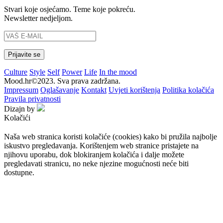
Stvari koje osjećamo. Teme koje pokreću.
Newsletter nedjeljom.
Culture
Style
Self
Power
Life
In the mood
Mood.hr©2023. Sva prava zadržana.
Impressum
Oglašavanje
Kontakt
Uvjeti korištenja
Politika kolačića
Pravila privatnosti
Dizajn by
Kolačići
Naša web stranica koristi kolačiće (cookies) kako bi pružila najbolje
iskustvo pregledavanja. Korištenjem web stranice pristajete na
njihovu uporabu, dok blokiranjem kolačića i dalje možete
pregledavati stranicu, no neke njezine mogućnosti neće biti
dostupne.
Prihvaćam