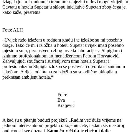
Izlagala je i u Londonu, a trenutno se njezini radovi mogu vidjeti i u
Cavtatu u hotelu Supetar u sklopu inicijative Supetart zbog čega je,
kako kaže, presretna.
Foto: ALH
„Uvijek rado izlažem u rodnom gradu i te izložbe su mi posebno
drage. Tako će mi i izložba u hotelu Supetar uvijek imati posebno
mjesto u srcu, prvenstveno zbog prve kolaboracije sa Shpiglom i
iznimno profesionalnom art menadžericom Petrom Horvatović.
Zahvaljujući stručnom i susretljivom timu hotela Supetar i
profesionalizmu Shpigla izložba se postavila i otvorila s iznimnom
lakoćom. A djela odabrana za izložbu su se odlično uklopila u
prekrasan ambijent hotela.“
Foto:
Eva
Kraljević
A kad su u pitanju budući projekti? „Radim već duže vrijeme na
jednom interesantnom projektu o kojemu ćete, nadam se, u skoroj
budućnosti sve doznati.
Samo ću reći da je riječ o i dalje