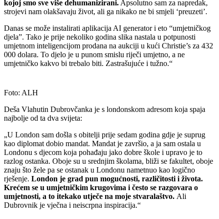
kojoj smo sve više dehumanizirani.
Apsolutno sam za napredak,
strojevi nam olakšavaju život, ali ga nikako ne bi smjeli ‘preuzeti’.
Danas se može instalirati aplikacija AI generator i eto “umjetničkog
djela”. Tako je prije nekoliko godina slika nastala u potpunosti
umjetnom inteligencijom prodana na aukciji u kući Christie’s za 432
000 dolara. To djelo je u punom smislu riječi umjetno, a ne
umjetničko kakvo bi trebalo biti. Zastrašujuće i tužno.“
Foto: ALH
Deša Vlahutin Dubrovčanka je s londonskom adresom koja spaja
najbolje od ta dva svijeta:
„U London sam došla s obitelji prije sedam godina gdje je suprug
kao diplomat dobio mandat. Mandat je završio, a ja sam ostala u
Londonu s djecom koja pohađaju jako dobre škole i upravo je to
razlog ostanka. Oboje su u srednjim školama, bliži se fakultet, oboje
znaju što žele pa se ostanak u Londonu nametnuo kao logično
rješenje.
London je grad pun mogućnosti, različitosti i života.
Krećem se u umjetničkim krugovima i često se razgovara o
umjetnosti, a to itekako utječe na moje stvaralaštvo.
Ali
Dubrovnik je vječna i neiscrpna inspiracija.“