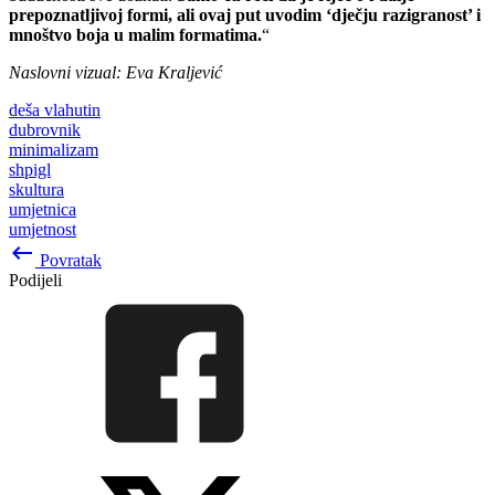
prepoznatljivoj formi, ali ovaj put uvodim ‘dječju razigranost’ i
mnoštvo boja u malim formatima.
“
Naslovni vizual: Eva Kraljević
deša vlahutin
dubrovnik
minimalizam
shpigl
skultura
umjetnica
umjetnost
keyboard_backspace
Povratak
Podijeli