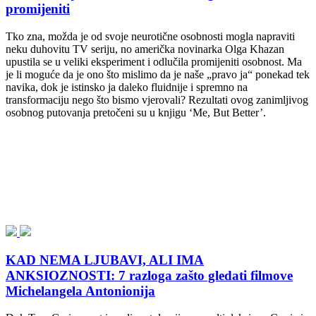
promijeniti
Tko zna, možda je od svoje neurotične osobnosti mogla napraviti
neku duhovitu TV seriju, no američka novinarka Olga Khazan
upustila se u veliki eksperiment i odlučila promijeniti osobnost. Ma
je li moguće da je ono što mislimo da je naše „pravo ja“ ponekad tek
navika, dok je istinsko ja daleko fluidnije i spremno na
transformaciju nego što bismo vjerovali? Rezultati ovog zanimljivog
osobnog putovanja pretočeni su u knjigu ‘Me, But Better’.
KAD NEMA LJUBAVI, ALI IMA
ANKSIOZNOSTI: 7 razloga zašto gledati filmove
Michelangela Antonionija