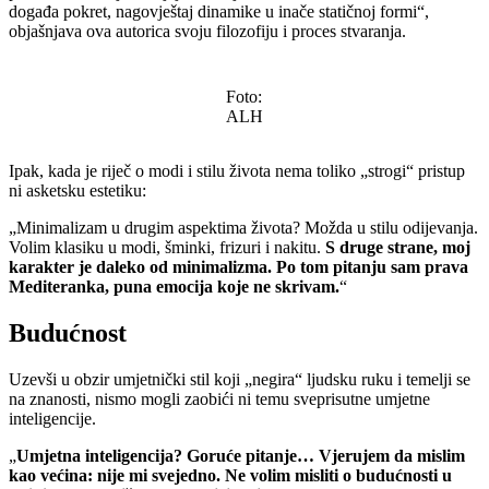
događa pokret, nagovještaj dinamike u inače statičnoj formi“,
objašnjava ova autorica svoju filozofiju i proces stvaranja.
Foto:
ALH
Ipak, kada je riječ o modi i stilu života nema toliko „strogi“ pristup
ni asketsku estetiku:
„Minimalizam u drugim aspektima života? Možda u stilu odijevanja.
Volim klasiku u modi, šminki, frizuri i nakitu.
S druge strane, moj
karakter je daleko od minimalizma. Po tom pitanju sam prava
Mediteranka, puna emocija koje ne skrivam.
“
Budućnost
Uzevši u obzir umjetnički stil koji „negira“ ljudsku ruku i temelji se
na znanosti, nismo mogli zaobići ni temu sveprisutne umjetne
inteligencije.
„
Umjetna inteligencija? Goruće pitanje… Vjerujem da mislim
kao većina: nije mi svejedno. Ne volim misliti o budućnosti u