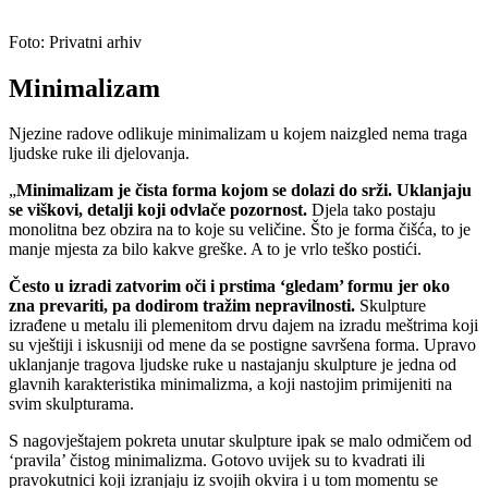
Foto: Privatni arhiv
Minimalizam
Njezine radove odlikuje minimalizam u kojem naizgled nema traga
ljudske ruke ili djelovanja.
„
Minimalizam je čista forma kojom se dolazi do srži. Uklanjaju
se viškovi, detalji koji odvlače pozornost.
Djela tako postaju
monolitna bez obzira na to koje su veličine. Što je forma čišća, to je
manje mjesta za bilo kakve greške. A to je vrlo teško postići.
Često u izradi zatvorim oči i prstima ‘gledam’ formu jer oko
zna prevariti, pa dodirom tražim nepravilnosti.
Skulpture
izrađene u metalu ili plemenitom drvu dajem na izradu meštrima koji
su vještiji i iskusniji od mene da se postigne savršena forma. Upravo
uklanjanje tragova ljudske ruke u nastajanju skulpture je jedna od
glavnih karakteristika minimalizma, a koji nastojim primijeniti na
svim skulpturama.
S nagovještajem pokreta unutar skulpture ipak se malo odmičem od
‘pravila’ čistog minimalizma. Gotovo uvijek su to kvadrati ili
pravokutnici koji izranjaju iz svojih okvira i u tom momentu se