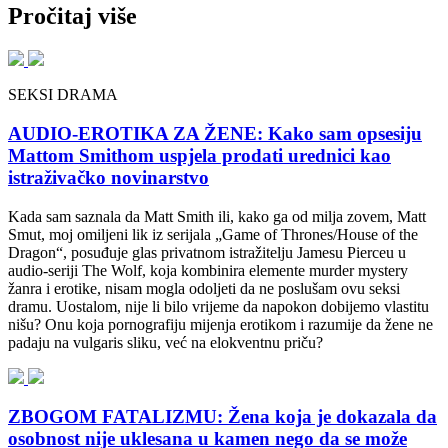
Pročitaj više
SEKSI DRAMA
AUDIO-EROTIKA ZA ŽENE: Kako sam opsesiju
Mattom Smithom uspjela prodati urednici kao
istraživačko novinarstvo
Kada sam saznala da Matt Smith ili, kako ga od milja zovem, Matt
Smut, moj omiljeni lik iz serijala „Game of Thrones/House of the
Dragon“, posuđuje glas privatnom istražitelju Jamesu Pierceu u
audio-seriji The Wolf, koja kombinira elemente murder mystery
žanra i erotike, nisam mogla odoljeti da ne poslušam ovu seksi
dramu. Uostalom, nije li bilo vrijeme da napokon dobijemo vlastitu
nišu? Onu koja pornografiju mijenja erotikom i razumije da žene ne
padaju na vulgaris sliku, već na elokventnu priču?
ZBOGOM FATALIZMU: Žena koja je dokazala da
osobnost nije uklesana u kamen nego da se može