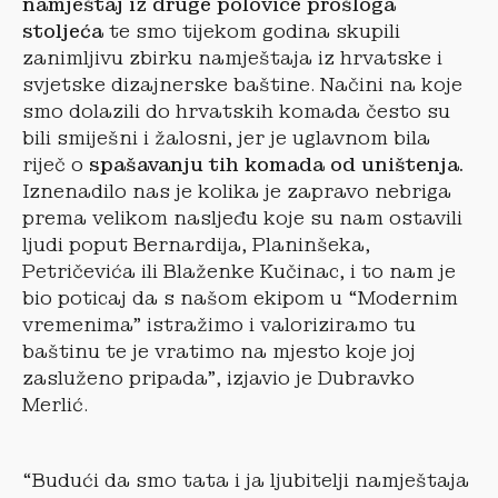
namještaj iz druge polovice prošloga
stoljeća
te smo tijekom godina skupili
zanimljivu zbirku namještaja iz hrvatske i
svjetske dizajnerske baštine. Načini na koje
smo dolazili do hrvatskih komada često su
bili smiješni i žalosni, jer je uglavnom bila
riječ o
spašavanju tih komada od uništenja.
Iznenadilo nas je kolika je zapravo nebriga
prema velikom nasljeđu koje su nam ostavili
ljudi poput Bernardija, Planinšeka,
Petričevića ili Blaženke Kučinac, i to nam je
bio poticaj da s našom ekipom u “Modernim
vremenima” istražimo i valoriziramo tu
baštinu te je vratimo na mjesto koje joj
zasluženo pripada”, izjavio je Dubravko
Merlić.
“Budući da smo tata i ja ljubitelji namještaja