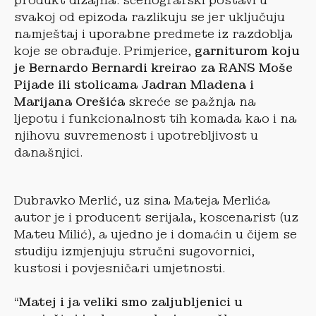
produkt dizajna: scenografski postavi u
svakoj od epizoda razlikuju se jer uključuju
namještaj i uporabne predmete iz razdoblja
koje se obrađuje. Primjerice,
garniturom koju
je Bernardo Bernardi kreirao za RANS Moše
Pijade ili stolicama Jadran Mladena i
Marijana Orešića
skreće se pažnja na
ljepotu i funkcionalnost tih komada kao i na
njihovu suvremenost i upotrebljivost u
današnjici.
Dubravko Merlić, uz sina Mateja Merlića
autor je i producent serijala, koscenarist (uz
Mateu Milić), a ujedno je i domaćin u čijem se
studiju izmjenjuju stručni sugovornici,
kustosi i povjesničari umjetnosti.
“Matej i ja veliki smo zaljubljenici u