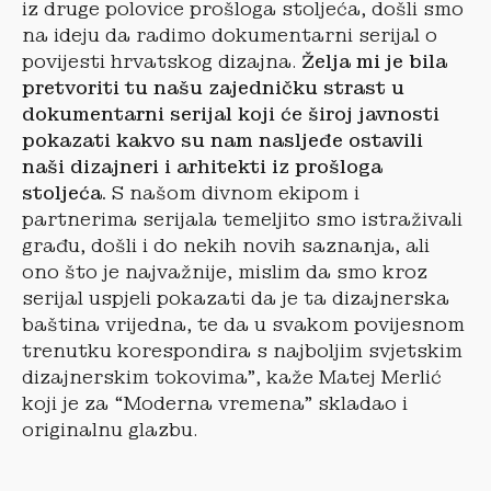
iz druge polovice prošloga stoljeća, došli smo
na ideju da radimo dokumentarni serijal o
povijesti hrvatskog dizajna.
Želja mi je bila
pretvoriti tu našu zajedničku strast u
dokumentarni serijal koji će široj javnosti
pokazati kakvo su nam nasljeđe ostavili
naši dizajneri i arhitekti iz prošloga
stoljeća.
S našom divnom ekipom i
partnerima serijala temeljito smo istraživali
građu, došli i do nekih novih saznanja, ali
ono što je najvažnije, mislim da smo kroz
serijal uspjeli pokazati da je ta dizajnerska
baština vrijedna, te da u svakom povijesnom
trenutku korespondira s najboljim svjetskim
dizajnerskim tokovima”, kaže Matej Merlić
koji je za “Moderna vremena” skladao i
originalnu glazbu.