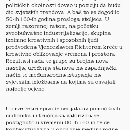
političkih okolnosti doveo u poziciju da budu
dio svjetskih trendova. A baš to se dogodilo
50-ih i 60-ih godina prošloga stoljeća. U
zemlji razorenoj ratom, na početku
sveobuhvatne industrijalizacije, skupina
iznimno kreativnih i sposobnih ljudi
predvođena Vjenceslavom Richterom kreće u
kreativno oblikovanje vremena i prostora.
Rezultati rada te grupe su brojna nova
naselja, uređenja stanova na zapadnjački
način te međunarodna istupanja na
svjetskim izložbama na kojima su osvajali
najbolje ocjene.
U prve četiri epizode serijala uz pomoć živih
sudionika i stručnjaka valorizira se
postignuto u vremenu 50-ih i 60-ih te se
kontekstualizira u ondašnje međunarodne