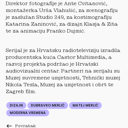
Direktor fotografije je Ante Cvitanović,
montažerka Urša Vlahušić, za scenografiju
je zaslužan Studio 249, za kostimografiju
Katarina Zaninović, za dizajn Klasja & Zita
te za animaciju Franko Dujmić.
Serijal je za Hrvatsku radioteleviziju izradila
producentska kuća Castor Multimedia, a
razvoj projekta podržao je Hrvatski
audiovizualni centar. Partneri na serijalu su
Muzej suvremene umjetnosti, Tehnički muzej
Nikola Tesla, Muzej za umjetnost i obrt te
Zagreb film.
DIZAJN
DUBRAVKO MERLIĆ
MATEJ MERLIĆ
MODERNA VREMENA
keyboard_backspace
Povratak