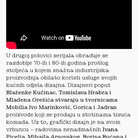
U drugoj polovici serijala obrađuje se
razdoblje 70-ih i 80-ih godina prošlog
stoljeća u kojem snažna industrijska
proizvodnja obilato koristi usluge svojih
kućnih odjela dizajna. Dizajneri poput
Blaženke Kučinac, Tomislava Hrabra i
Mladena Orešića stvaraju u tvornicama
Mobilia Ivo Marinković, Gorica i Jadran
proizvode koji se prodaju u stotinama tisuća
komada. Uz to, grafički dizajn je na svom
vrhuncu – radovima nenadmašnih
Ivana
Picelja, Mihajla Arsovskog, Borisa Bućana i