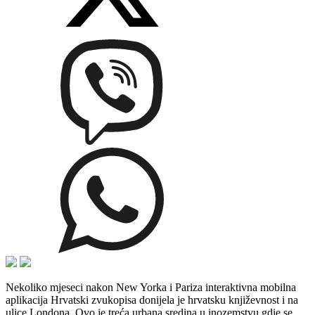
Nekoliko mjeseci nakon New Yorka i Pariza interaktivna mobilna
aplikacija Hrvatski zvukopisa donijela je hrvatsku književnost i na
ulice Londona. Ovo je treća urbana sredina u inozemstvu gdje se