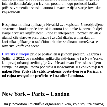
interakcijom slušatelja u javnom prostoru mogu poslušati kratke
priče suvremenih hrvatskih autora i izvatci iz djela starije hrvatske
književnosti
Besplatna mobilna aplikacija Hrvatski zvukopis sadrži neobjavljene
suvremene kratke priče hrvatskih autora i odlomke iz poznatih djela
starije hrvatske književnosti. Priče su interpretirali poznati hrvatski
glumci čije glasove prati glazba i zvučni dizajn, a interakcijom
korisnika aplikacije u različitim urbanim sredinama umrežava se
hrvatska književna scena.
Hrvatski zvukopis
prvo je postavljen u javnom prostoru Zagreba i
Splita. U 2022. ova mobilna aplikacija aktivirana je i u New Yorku,
kao prvoj urbanoj sredini gdje žive Hrvati izvan Hrvatske s ciljem
širenja i na druga urbana područja u inozemstvu.
Nekoliko mjeseci
nakon New Yorka Hrvatski zvukopis postavljen je u Parizu, a
od rujna ove godine proširio se i na ulice Londona.
New York – Pariz – London
Tim je povodom umjetnička organizacija Yelo, koja stoji iza čitavog