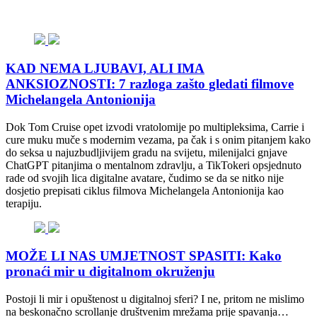
KAD NEMA LJUBAVI, ALI IMA
ANKSIOZNOSTI: 7 razloga zašto gledati filmove
Michelangela Antonionija
Dok Tom Cruise opet izvodi vratolomije po multipleksima, Carrie i
cure muku muče s modernim vezama, pa čak i s onim pitanjem kako
do seksa u najuzbudljivijem gradu na svijetu, milenijalci gnjave
ChatGPT pitanjima o mentalnom zdravlju, a TikTokeri opsjednuto
rade od svojih lica digitalne avatare, čudimo se da se nitko nije
dosjetio prepisati ciklus filmova Michelangela Antonionija kao
terapiju.
MOŽE LI NAS UMJETNOST SPASITI: Kako
pronaći mir u digitalnom okruženju
Postoji li mir i opuštenost u digitalnoj sferi? I ne, pritom ne mislimo
na beskonačno scrollanje društvenim mrežama prije spavanja…