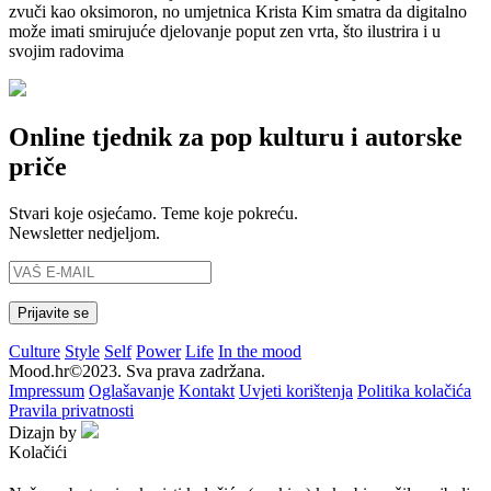
zvuči kao oksimoron, no umjetnica Krista Kim smatra da digitalno
može imati smirujuće djelovanje poput zen vrta, što ilustrira i u
svojim radovima
Online tjednik za pop kulturu i autorske
priče
Stvari koje osjećamo. Teme koje pokreću.
Newsletter nedjeljom.
Culture
Style
Self
Power
Life
In the mood
Mood.hr©2023. Sva prava zadržana.
Impressum
Oglašavanje
Kontakt
Uvjeti korištenja
Politika kolačića
Pravila privatnosti
Dizajn by
Kolačići