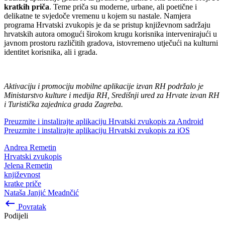
kratkih priča
. Teme priča su moderne, urbane, ali poetične i
delikatne te svjedoče vremenu u kojem su nastale. Namjera
programa Hrvatski zvukopis je da se pristup književnom sadržaju
hrvatskih autora omogući širokom krugu korisnika intervenirajući u
javnom prostoru različitih gradova, istovremeno utječući na kulturni
identitet korisnika, ali i grada.
Aktivaciju i promociju mobilne aplikacije izvan RH podržalo je
Ministarstvo kulture i medija RH, Središnji ured za Hrvate izvan RH
i Turistička zajednica grada Zagreba.
Preuzmite i instalirajte aplikaciju Hrvatski zvukopis za Android
Preuzmite i instalirajte aplikaciju Hrvatski zvukopis za iOS
Andrea Remetin
Hrvatski zvukopis
Jelena Remetin
književnost
kratke priče
Nataša Janjić Meadnčić
keyboard_backspace
Povratak
Podijeli