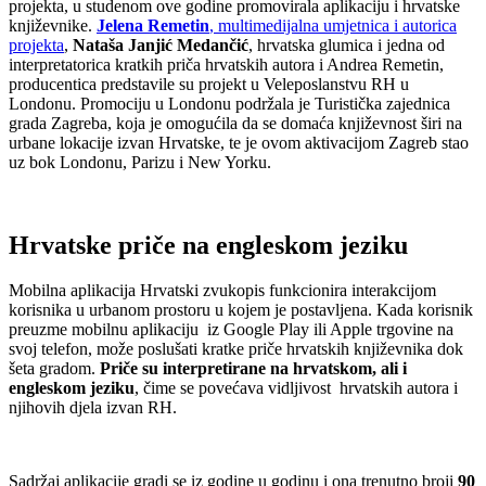
projekta, u studenom ove godine promovirala aplikaciju i hrvatske
književnike.
Jelena Remetin
, multimedijalna umjetnica i autorica
projekta
,
Nataša Janjić Medančić
, hrvatska glumica i jedna od
interpretatorica kratkih priča hrvatskih autora i Andrea Remetin,
producentica predstavile su projekt u Veleposlanstvu RH u
Londonu. Promociju u Londonu podržala je Turistička zajednica
grada Zagreba, koja je omogućila da se domaća književnost širi na
urbane lokacije izvan Hrvatske, te je ovom aktivacijom Zagreb stao
uz bok Londonu, Parizu i New Yorku.
Hrvatske priče na engleskom jeziku
Mobilna aplikacija Hrvatski zvukopis funkcionira interakcijom
korisnika u urbanom prostoru u kojem je postavljena. Kada korisnik
preuzme mobilnu aplikaciju iz Google Play ili Apple trgovine na
svoj telefon, može poslušati kratke priče hrvatskih književnika dok
šeta gradom.
Priče su interpretirane na hrvatskom, ali i
engleskom jeziku
, čime se povećava vidljivost hrvatskih autora i
njihovih djela izvan RH.
Sadržaj aplikacije gradi se iz godine u godinu i ona trenutno broji
90