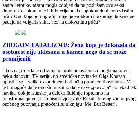
žanra i erotike, nisam mogla odoljeti da ne poslušam ovu seksi
dramu. Uostalom, nije li bilo vrijeme da napokon dobijemo vlastitu
nišu? Onu koja pornografiju mijenja erotikom i razumije da žene ne
padaju na vulgaris sliku, već na elokventnu priču?
ZBOGOM FATALIZMU: Žena koja je dokazala da
osobnost nije uklesana u kamen nego da se može
promijeniti
Tko zna, možda je od svoje neurotične osobnosti mogla napraviti
neku duhovitu TV seriju, no američka novinarka Olga Khazan
upustila se u veliki eksperiment i odlučila promijeniti osobnost. Ma
je li moguće da je ono što mislimo da je naše „pravo ja“ ponekad tek
navika, dok je istinsko ja daleko fluidnije i spremno na
transformaciju nego što bismo vjerovali? Rezultati ovog zanimljivog
osobnog putovanja pretočeni su u knjigu ‘Me, But Better’.