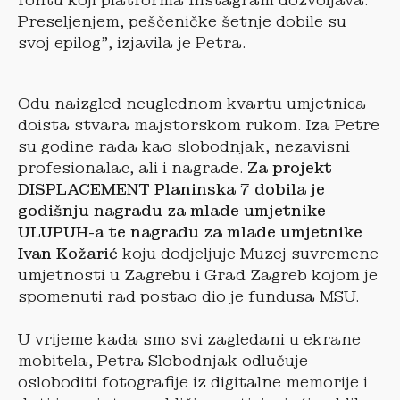
fontu koji platforma Instagram dozvoljava.
Preseljenjem, peščeničke šetnje dobile su
svoj epilog”, izjavila je Petra.
Odu naizgled neuglednom kvartu umjetnica
doista stvara majstorskom rukom. Iza Petre
su godine rada kao slobodnjak, nezavisni
profesionalac, ali i nagrade.
Za projekt
DISPLACEMENT Planinska 7 dobila je
godišnju nagradu za mlade umjetnike
ULUPUH-a te nagradu za mlade umjetnike
Ivan Kožarić
koju dodjeljuje Muzej suvremene
umjetnosti u Zagrebu i Grad Zagreb kojom je
spomenuti rad postao dio je fundusa MSU.
U vrijeme kada smo svi zagledani u ekrane
mobitela, Petra Slobodnjak odlučuje
osloboditi fotografije iz digitalne memorije i