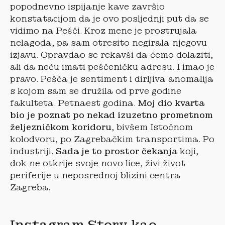
popodnevno ispijanje kave završio
konstatacijom da je ovo posljednji put da se
vidimo na Pešči. Kroz mene je prostrujala
nelagoda, pa sam otresito negirala njegovu
izjavu. Opravdao se rekavši da ćemo dolaziti,
ali da neću imati peščeničku adresu. I imao je
pravo. Pešča je sentiment i dirljiva anomalija
s kojom sam se družila od prve godine
fakulteta. Petnaest godina.
Moj dio kvarta
bio je poznat po nekad izuzetno prometnom
željezničkom koridoru
, bivšem Istočnom
kolodvoru, po Zagrebačkim transportima. Po
industriji.
Sada je to prostor čekanja
koji,
dok ne otkrije svoje novo lice, živi život
periferije u neposrednoj blizini centra
Zagreba.