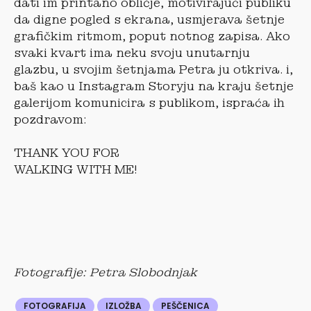
dati im printano obličje, motivirajući publiku
da digne pogled s ekrana, usmjerava šetnje
grafičkim ritmom, poput notnog zapisa. Ako
svaki kvart ima neku svoju unutarnju
glazbu, u svojim šetnjama Petra ju otkriva. i,
baš kao u Instagram Storyju na kraju šetnje
galerijom komunicira s publikom, ispraća ih
pozdravom:
THANK YOU FOR
WALKING WITH ME!
Fotografije: Petra Slobodnjak
FOTOGRAFIJA
IZLOŽBA
PEŠČENICA