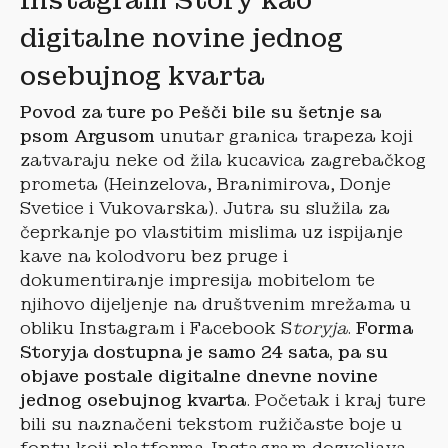
Instagram Story kao
digitalne novine jednog
osebujnog kvarta
Povod za ture po Pešči bile su šetnje sa
psom Argusom
unutar granica trapeza koji
zatvaraju neke od žila kucavica zagrebačkog
prometa (Heinzelova, Branimirova, Donje
Svetice i Vukovarska). Jutra su služila za
čeprkanje po vlastitim mislima uz ispijanje
kave na kolodvoru bez pruge i
dokumentiranje impresija mobitelom te
njihovo dijeljenje na društvenim mrežama u
obliku Instagram i Facebook S
toryja
.
Forma
Storyja dostupna je samo 24 sata, pa su
objave postale digitalne dnevne novine
jednog osebujnog kvarta
. Početak i kraj ture
bili su naznačeni tekstom ružičaste boje u