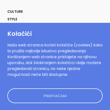
CULTURE
STYLE
SELF
Kolačići
POWER
LIFE
Naša web stranica koristi kolačiće (cookies) kako
IN THE MOOD
bi pružila najbolje iskustvo pregledavanja.
Korištenjem web stranice pristajete na njihovu
uporabu, dok blokiranjem kolačića i dalje možete
pregledavati stranicu, no neke njezine
mogućnosti neće biti dostupne.
Mood.hr©2023. Sva prava zadržana.
Impressum
Oglašavanje
Kontakt
Uvjeti
korištenja
Politika kolačića
Pravila
privatnosti
PRIHVAĆAM
Dizajn by