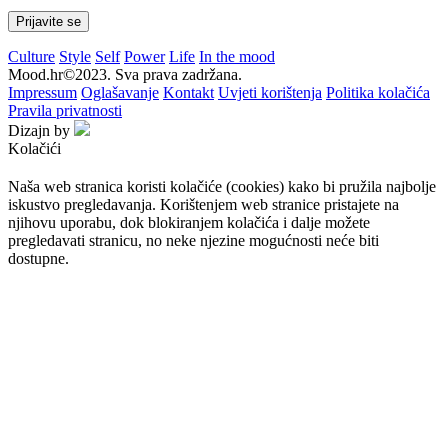
Culture
Style
Self
Power
Life
In the mood
Mood.hr©2023. Sva prava zadržana.
Impressum
Oglašavanje
Kontakt
Uvjeti korištenja
Politika kolačića
Pravila privatnosti
Dizajn by
Kolačići
Naša web stranica koristi kolačiće (cookies) kako bi pružila najbolje
iskustvo pregledavanja. Korištenjem web stranice pristajete na
njihovu uporabu, dok blokiranjem kolačića i dalje možete
pregledavati stranicu, no neke njezine mogućnosti neće biti
dostupne.
Prihvaćam