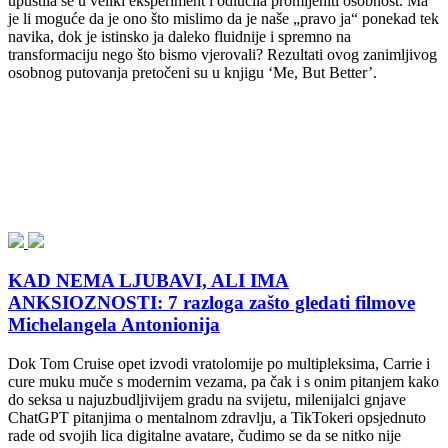
upustila se u veliki eksperiment i odlučila promijeniti osobnost. Ma
je li moguće da je ono što mislimo da je naše „pravo ja“ ponekad tek
navika, dok je istinsko ja daleko fluidnije i spremno na
transformaciju nego što bismo vjerovali? Rezultati ovog zanimljivog
osobnog putovanja pretočeni su u knjigu ‘Me, But Better’.
KAD NEMA LJUBAVI, ALI IMA
ANKSIOZNOSTI: 7 razloga zašto gledati filmove
Michelangela Antonionija
Dok Tom Cruise opet izvodi vratolomije po multipleksima, Carrie i
cure muku muče s modernim vezama, pa čak i s onim pitanjem kako
do seksa u najuzbudljivijem gradu na svijetu, milenijalci gnjave
ChatGPT pitanjima o mentalnom zdravlju, a TikTokeri opsjednuto
rade od svojih lica digitalne avatare, čudimo se da se nitko nije