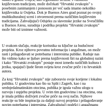
književnom tradicijom, može dočekati “Hrvatski zvukopis” s
posebnim zanimanjem i ponosom jer već sada imamo nekoliko
književnika iz Osijeka. Dok je Buenos Aires grad poznat po svojoj
multikulturalnoj sceni i otvorenosti prema različitim književnim
tradicijama. Zahvaljujući Odsjeku za slavenske jezike na Sveučilištu
u Buenos Aiesu, suradnja i podrška projektu “Hrvatski zvukopis”
može biti od iznimne važnosti.
U svakom slučaju, reakcije korisnika su ključne za budućnost
projekta. Kroz njihovu povratnu informaciju i angažman, on može
rasti i prilagođavati se potrebama i interesima publike. Raduje nas
što vidimo kako se ljubav prema književnosti širi na globalnoj razini
i kako “Hrvatski zvukopis” postaje most između različitih kultura i
jezika, spajajući ljude širom svijeta kroz zvučne priče i to hrvatskih
autora.
Za kraj “Hrvatski zvukopis” nije zaboravio svoje korijene i lokalnu
publiku. U gradovima kao što su Split i Zagreb, kao i na
srednjedalmatinskim otocima, publika je igrala važnu ulogu u
razvoju i uspjehu projekta. U svim tim gradovima i na otocima, ona
je imala priliku doživjeti zvučne priče na svoj način. Njihove
reakcije su bile inspiracija za daljnji razvoj projekta i prilagođavanje
novim potrebama i interesima. Zahvaljujući podršci i angažmanu