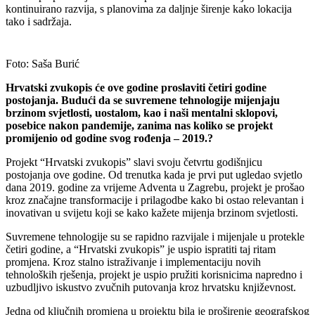
kontinuirano razvija, s planovima za daljnje širenje kako lokacija
tako i sadržaja.
Foto: Saša Burić
Hrvatski zvukopis će ove godine proslaviti četiri godine
postojanja. Budući da se suvremene tehnologije mijenjaju
brzinom svjetlosti, uostalom, kao i naši mentalni sklopovi,
posebice nakon pandemije, zanima nas koliko se projekt
promijenio od godine svog rođenja – 2019.?
Projekt “Hrvatski zvukopis” slavi svoju četvrtu godišnjicu
postojanja ove godine. Od trenutka kada je prvi put ugledao svjetlo
dana 2019. godine za vrijeme Adventa u Zagrebu, projekt je prošao
kroz značajne transformacije i prilagodbe kako bi ostao relevantan i
inovativan u svijetu koji se kako kažete mijenja brzinom svjetlosti.
Suvremene tehnologije su se rapidno razvijale i mijenjale u protekle
četiri godine, a “Hrvatski zvukopis” je uspio ispratiti taj ritam
promjena. Kroz stalno istraživanje i implementaciju novih
tehnoloških rješenja, projekt je uspio pružiti korisnicima napredno i
uzbudljivo iskustvo zvučnih putovanja kroz hrvatsku književnost.
Jedna od ključnih promjena u projektu bila je proširenje geografskog