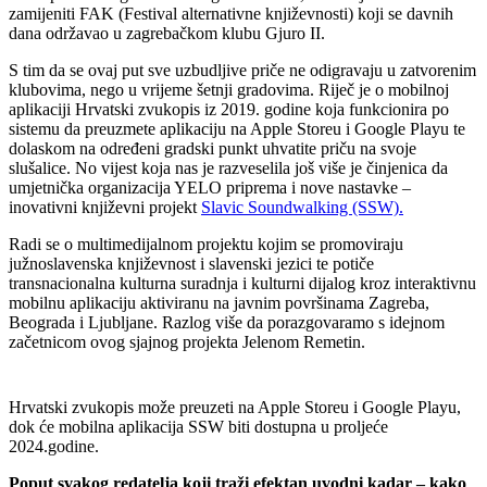
zamijeniti FAK (Festival alternativne književnosti) koji se davnih
dana održavao u zagrebačkom klubu Gjuro II.
S tim da se ovaj put sve uzbudljive priče ne odigravaju u zatvorenim
klubovima, nego u vrijeme šetnji gradovima. Riječ je o mobilnoj
aplikaciji Hrvatski zvukopis iz 2019. godine koja funkcionira po
sistemu da preuzmete aplikaciju na Apple Storeu i Google Playu te
dolaskom na određeni gradski punkt uhvatite priču na svoje
slušalice. No vijest koja nas je razveselila još više je činjenica da
umjetnička organizacija YELO priprema i nove nastavke –
inovativni književni projekt
Slavic Soundwalking (SSW).
Radi se o multimedijalnom projektu kojim se promoviraju
južnoslavenska književnost i slavenski jezici te potiče
transnacionalna kulturna suradnja i kulturni dijalog kroz interaktivnu
mobilnu aplikaciju aktiviranu na javnim površinama Zagreba,
Beograda i Ljubljane. Razlog više da porazgovaramo s idejnom
začetnicom ovog sjajnog projekta Jelenom Remetin.
Hrvatski zvukopis može preuzeti na Apple Storeu i Google Playu,
dok će mobilna aplikacija SSW biti dostupna u proljeće
2024.godine.
Poput svakog redatelja koji traži efektan uvodni kadar – kako