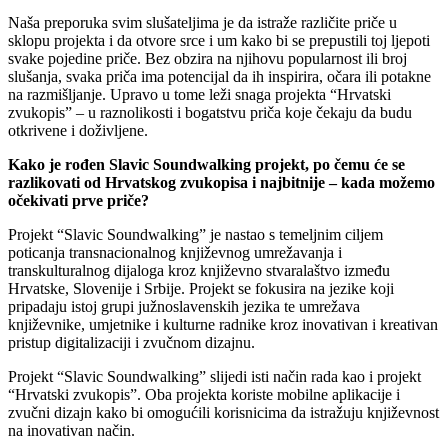
Naša preporuka svim slušateljima je da istraže različite priče u
sklopu projekta i da otvore srce i um kako bi se prepustili toj ljepoti
svake pojedine priče. Bez obzira na njihovu popularnost ili broj
slušanja, svaka priča ima potencijal da ih inspirira, očara ili potakne
na razmišljanje. Upravo u tome leži snaga projekta “Hrvatski
zvukopis” – u raznolikosti i bogatstvu priča koje čekaju da budu
otkrivene i doživljene.
Kako je rođen Slavic Soundwalking projekt, po čemu će se
razlikovati od Hrvatskog zvukopisa i najbitnije – kada možemo
očekivati prve priče?
Projekt “Slavic Soundwalking” je nastao s temeljnim ciljem
poticanja transnacionalnog književnog umrežavanja i
transkulturalnog dijaloga kroz književno stvaralaštvo između
Hrvatske, Slovenije i Srbije. Projekt se fokusira na jezike koji
pripadaju istoj grupi južnoslavenskih jezika te umrežava
književnike, umjetnike i kulturne radnike kroz inovativan i kreativan
pristup digitalizaciji i zvučnom dizajnu.
Projekt “Slavic Soundwalking” slijedi isti način rada kao i projekt
“Hrvatski zvukopis”. Oba projekta koriste mobilne aplikacije i
zvučni dizajn kako bi omogućili korisnicima da istražuju književnost
na inovativan način.