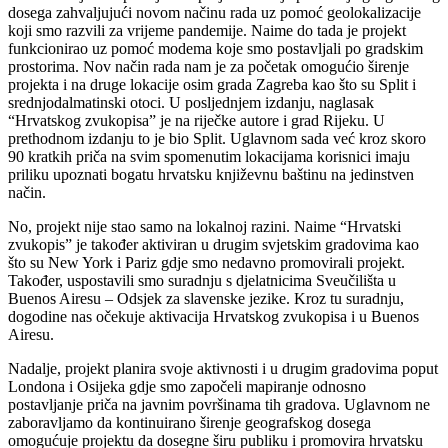
dosega zahvaljujući novom načinu rada uz pomoć geolokalizacije
koji smo razvili za vrijeme pandemije. Naime do tada je projekt
funkcionirao uz pomoć modema koje smo postavljali po gradskim
prostorima. Nov način rada nam je za početak omogućio širenje
projekta i na druge lokacije osim grada Zagreba kao što su Split i
srednjodalmatinski otoci. U posljednjem izdanju, naglasak
“Hrvatskog zvukopisa” je na riječke autore i grad Rijeku. U
prethodnom izdanju to je bio Split. Uglavnom sada već kroz skoro
90 kratkih priča na svim spomenutim lokacijama korisnici imaju
priliku upoznati bogatu hrvatsku književnu baštinu na jedinstven
način.
No, projekt nije stao samo na lokalnoj razini. Naime “Hrvatski
zvukopis” je također aktiviran u drugim svjetskim gradovima kao
što su New York i Pariz gdje smo nedavno promovirali projekt.
Također, uspostavili smo suradnju s djelatnicima Sveučilišta u
Buenos Airesu – Odsjek za slavenske jezike. Kroz tu suradnju,
dogodine nas očekuje aktivacija Hrvatskog zvukopisa i u Buenos
Airesu.
Nadalje, projekt planira svoje aktivnosti i u drugim gradovima poput
Londona i Osijeka gdje smo započeli mapiranje odnosno
postavljanje priča na javnim površinama tih gradova. Uglavnom ne
zaboravljamo da kontinuirano širenje geografskog dosega
omogućuje projektu da dosegne širu publiku i promovira hrvatsku