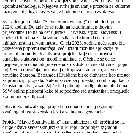
dobrosusjedskih odnosa kroz književno stvaralaštvo i inovativnu
uporabu tehnologije. Njegova svrha je stvaranje prostora za kulturnu
razmjenu, dijalog i povezivanje ljudi putem priča i zvukova.
Svi sadržaji projekta “Slavic Soundwalking” će biti dostupni u
2024. godini. Do tada će se raditi na lektoriranju, njihovim
prijevodima i to na na četiri jezika – hrvatski, srpski, slovenski i
engleski, kao i na znakovnom jeziku s obzirom da nam je
inkluzivnost na prvom mjestu. Cijela 2023. godina neće samo biti
posvećena pripremi sadržaja, već i izradi mobilne aplikacije te
pripremi promotivnih aktivnosti projekta koje će se provesti
paralelno s aktivacijom mobilne aplikacije. Očekuje se da će
njegova promocija biti provedena kroz diskurzivne aktivnosti poput
književnih događaja, predavanja, skupova i radionica, a javne
površine Zagreba, Beograda i Ljubljane bit će aktivirane kao prostor
za promociju projekta. Nakon završetka projekta, mobilna aplikacija
će ostati održiva, a sadržaj će biti pohranjen u digitalnom obliku na
SSW online platformi kako bi se podržao rad umjetnika i omogućila
kontinuirana vidljivost.
“Slavic Soundwalking” projekt ima dugoročni cilj izgradnje
zvučnog arhiva slavenskih jezika za buduće generacije.
Projekt “Slavic Soundwalking” ima ambiciozan cilj proširiti se na
druge države slavenskih jezika u Europi i doprinijeti izgradnji
zvučnog arhiva koji će zadržati vrijednost za buduće generacije.