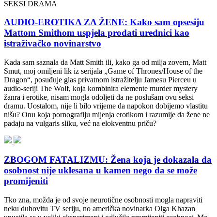
SEKSI DRAMA
AUDIO-EROTIKA ZA ŽENE: Kako sam opsesiju
Mattom Smithom uspjela prodati urednici kao
istraživačko novinarstvo
Kada sam saznala da Matt Smith ili, kako ga od milja zovem, Matt
Smut, moj omiljeni lik iz serijala „Game of Thrones/House of the
Dragon“, posuđuje glas privatnom istražitelju Jamesu Pierceu u
audio-seriji The Wolf, koja kombinira elemente murder mystery
žanra i erotike, nisam mogla odoljeti da ne poslušam ovu seksi
dramu. Uostalom, nije li bilo vrijeme da napokon dobijemo vlastitu
nišu? Onu koja pornografiju mijenja erotikom i razumije da žene ne
padaju na vulgaris sliku, već na elokventnu priču?
ZBOGOM FATALIZMU: Žena koja je dokazala da
osobnost nije uklesana u kamen nego da se može
promijeniti
Tko zna, možda je od svoje neurotične osobnosti mogla napraviti
neku duhovitu TV seriju, no američka novinarka Olga Khazan