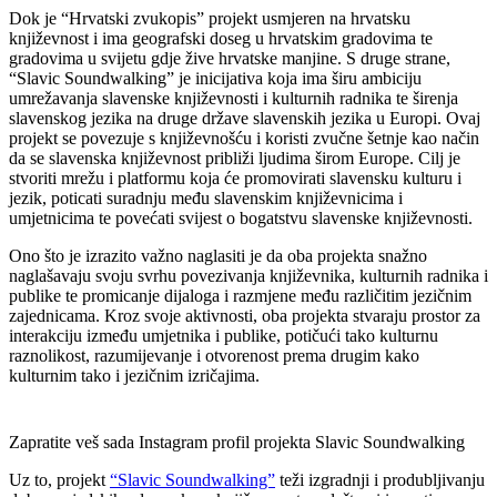
Dok je “Hrvatski zvukopis” projekt usmjeren na hrvatsku
književnost i ima geografski doseg u hrvatskim gradovima te
gradovima u svijetu gdje žive hrvatske manjine. S druge strane,
“Slavic Soundwalking” je inicijativa koja ima širu ambiciju
umrežavanja slavenske književnosti i kulturnih radnika te širenja
slavenskog jezika na druge države slavenskih jezika u Europi. Ovaj
projekt se povezuje s književnošću i koristi zvučne šetnje kao način
da se slavenska književnost približi ljudima širom Europe. Cilj je
stvoriti mrežu i platformu koja će promovirati slavensku kulturu i
jezik, poticati suradnju među slavenskim književnicima i
umjetnicima te povećati svijest o bogatstvu slavenske književnosti.
Ono što je izrazito važno naglasiti je da oba projekta snažno
naglašavaju svoju svrhu povezivanja književnika, kulturnih radnika i
publike te promicanje dijaloga i razmjene među različitim jezičnim
zajednicama. Kroz svoje aktivnosti, oba projekta stvaraju prostor za
interakciju između umjetnika i publike, potičući tako kulturnu
raznolikost, razumijevanje i otvorenost prema drugim kako
kulturnim tako i jezičnim izričajima.
Zapratite veš sada Instagram profil projekta Slavic Soundwalking
Uz to, projekt
“Slavic Soundwalking”
teži izgradnji i produbljivanju