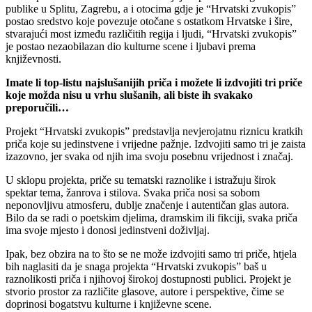
publike u Splitu, Zagrebu, a i otocima gdje je “Hrvatski zvukopis”
postao sredstvo koje povezuje otočane s ostatkom Hrvatske i šire,
stvarajući most između različitih regija i ljudi, “Hrvatski zvukopis”
je postao nezaobilazan dio kulturne scene i ljubavi prema
književnosti.
Imate li top-listu najslušanijih priča i možete li izdvojiti tri priče
koje možda nisu u vrhu slušanih, ali biste ih svakako
preporučili…
Projekt “Hrvatski zvukopis” predstavlja nevjerojatnu riznicu kratkih
priča koje su jedinstvene i vrijedne pažnje. Izdvojiti samo tri je zaista
izazovno, jer svaka od njih ima svoju posebnu vrijednost i značaj.
U sklopu projekta, priče su tematski raznolike i istražuju širok
spektar tema, žanrova i stilova. Svaka priča nosi sa sobom
neponovljivu atmosferu, dublje značenje i autentičan glas autora.
Bilo da se radi o poetskim djelima, dramskim ili fikciji, svaka priča
ima svoje mjesto i donosi jedinstveni doživljaj.
Ipak, bez obzira na to što se ne može izdvojiti samo tri priče, htjela
bih naglasiti da je snaga projekta “Hrvatski zvukopis” baš u
raznolikosti priča i njihovoj širokoj dostupnosti publici. Projekt je
stvorio prostor za različite glasove, autore i perspektive, čime se
doprinosi bogatstvu kulturne i književne scene.