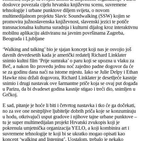
doslovce povezala cijelu hrvatsku književnu scenu, suvremene
tehnologije i urbane punktove diljem svijeta, o novom
multimedijalnom projektu Slavic Soundwalking (SSW) kojim se
promovira južnoslavenska književnost, slavenski jezici te potiče
transnacionalna kulturna suradnja i kulturni dijalog kroz interaktivnu
mobilnu aplikaciju aktiviranu na javnim površinama Zagreba,
Beograda i Ljubljane
‘Walking and talking’ bio je sjajan koncept koji nas je osvojio još
davnih devedesetih kada je američki redatelj Richard Linklater
snimio kultni film ‘Prije sumraka’ o paru koji se upozna u vlaku za
Beč, a nakon što provedu jednu noć zajedno padne dogovor da će
se za godinu dana naći na istome mjestu. Iako se Julie Delpy i Ethan
Hawke nisu držali dogovora, Richard Linklater je desetljeće kasnije
snimio i drugi nastavak ove šarmantne priče koja se ovaj put događa
u Parizu, da bi dvadeset godina kasnije stigao i treći dio, snimljen u
Grčkoj.
E sad, pitanje je hoće li biti i četvrtog nastavka i tko će ga dočekati,
no za sve one nestrpljive ljubitelje dobrih priča koje se konzumiraju
u hodu, otkrivajući usput gradove i njihove tajne urbane punktove –
tu je super multimedijalan projekt Hrvatski zvukopis koji je
pokrenula umjetnička organizacija YELO, a koji kombinira art i
suvremene tehnologije te koji bi se ukratko mogao opisati kao
koncept ‘walking and listening’. Uostalom, trebalo je nekako