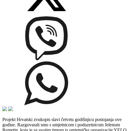
Projekt Hrvatski zvukopis slavi četvrtu godišnjicu postojanja ove
godine. Razgovarali smo s umjetnicom i poduzetnicom Jelenom
Remetin, koja je sa svojim timom iz umjetničke organizacije YELO