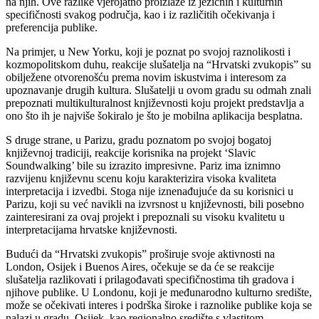
na njih. Ove razlike vjerojatno proizlaze iz jezičnih i kulturnih
specifičnosti svakog područja, kao i iz različitih očekivanja i
preferencija publike.
Na primjer, u New Yorku, koji je poznat po svojoj raznolikosti i
kozmopolitskom duhu, reakcije slušatelja na “Hrvatski zvukopis” su
obilježene otvorenošću prema novim iskustvima i interesom za
upoznavanje drugih kultura. Slušatelji u ovom gradu su odmah znali
prepoznati multikulturalnost književnosti koju projekt predstavlja a
ono što ih je najviše šokiralo je što je mobilna aplikacija besplatna.
S druge strane, u Parizu, gradu poznatom po svojoj bogatoj
književnoj tradiciji, reakcije korisnika na projekt ‘Slavic
Soundwalking’ bile su izrazito impresivne. Pariz ima iznimno
razvijenu književnu scenu koju karakterizira visoka kvaliteta
interpretacija i izvedbi. Stoga nije iznenađujuće da su korisnici u
Parizu, koji su već navikli na izvrsnost u književnosti, bili posebno
zainteresirani za ovaj projekt i prepoznali su visoku kvalitetu u
interpretacijama hrvatske književnosti.
Budući da “Hrvatski zvukopis” proširuje svoje aktivnosti na
London, Osijek i Buenos Aires, očekuje se da će se reakcije
slušatelja razlikovati i prilagođavati specifičnostima tih gradova i
njihove publike. U Londonu, koji je međunarodno kulturno središte,
može se očekivati interes i podrška široke i raznolike publike koja se
nalazi u gradu. Osijek, kao regionalno središte s vlastitom