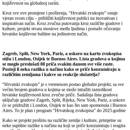
književnost na globalnoj razini.
Kroz sve ove promjene i proširenja, “Hrvatski zvukopis” ostaje
vjeran svom cilju – približiti književnost publici na inovativan i
inspirativan način. Kroz zvučna putovanja kroz različite gradove i
kulture, projekt stvara mostove među ljudima i pomaže očuvanju
hrvatske književne baštine na jedinstven način.
Zagreb, Split, New York, Pariz, a uskoro na kartu zvukopisa
stižu i London, Osijek te Buenos Aires. Lista gradova u kojima
se moglo preslušati 88 priča svakim danom sve više raste.
Postoji li neka razlika u načinu kako se priče konzumiraju u
različitim zemljama i kakve su reakcije slušatelja?
“Hrvatski zvukopis” je s vremenom postao globalni projekt, sa sve
većim brojem gradova u kojima se može istražiti raznolikost
hrvatske književnosti kroz zvučne priče. Sadašnja lista gradova
uključuje gradove Zagreb, Split, Rijeka, New York, Pariz, a uskoro
će se pridružiti i London, Osijek te kao što sam spomenula i Buenos
Aires. To je plan i program “Hrvatskog zvukopisa” do 2025.godine
Kako se projekt proširio na različite zemlje i kulture, primjetne su
neke suptilne razlike u načinu na koji se priče konzumiraju i reagira