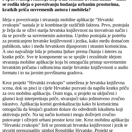
se rodila ideja o povezivanju hodanja urbanim prostorima,
kratkih priča suvremenih autora i mobitela?
Ideja o povezivanju i stvaranju mobilne aplikacije “Hrvatski
zvukopis” nastala je iz kombinacije različitih faktora. Prvo, postojala
je želja da se oživi starija hrvatska književnost na inovativan način i
da se poveže sa suvremenim autorima. Ujedno postojala je potreba
za promicanjem hrvatske književnosti i jezika, kako među domaćom
publikom, tako i među hrvatskom dijasporom i stranim korisnicima.
A ono najvažnije bila je prisutna ljubav prema čitanju i interes za
kratke priče. Sve te komponente su se spojile i rezultirale idejom
stvaranja mobilne aplikacije koja bi omogućila pristup suvremenim
hrvatskim pričama i odlomcima starije hrvatske književnosti u audio
formatu i to na javnim površinama gradova.
Kroz projekt “Hrvatski zvukopis” umrežena je hrvatska književna
scena, dok su pisci iz cijele Hrvatske pozvani da napišu kratku priču
za ovu mobilnu aplikaciju. Osim toga, u projekt su uključeni i
glumci koji interpretiraju priče, stvarajući tako jedinstveno zvučno
iskustvo. Aplikacija koristi geolokalizaciju kako bi korisnicima
omogućila da šetajući gradom dolaze do određenih lokaliteta koji
aktiviraju priče. Na taj način korisnici mogu doživjeti zvučno
putovanje i oživjeti urbani prostor kroz iste. Kroz mobilnu aplikaciju
“Hrvatski zvukopis” želi se promicati hrvatska književnost i jezik te
stvoriti prepoznatljiv simbol Republike Hrvatske. Projekt se