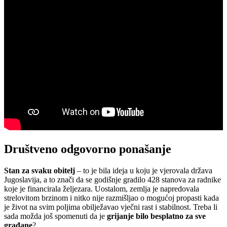
Društveno odgovorno ponašanje
Stan za svaku obitelj
– to je bila ideja u koju je vjerovala država
Jugoslavija, a to znači da se godišnje gradilo 428 stanova za radnike
koje je financirala željezara. Uostalom, zemlja je napredovala
strelovitom brzinom i nitko nije razmišljao o mogućoj propasti kada
je život na svim poljima obilježavao vječni rast i stabilnost. Treba li
sada možda još spomenuti da je
grijanje bilo besplatno za sve
građane
?