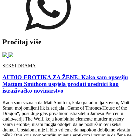
Pročitaj više
SEKSI DRAMA
AUDIO-EROTIKA ZA ŽENE: Kako sam opsesiju
Mattom Smithom uspjela prodati urednici kao
istraživačko novinarstvo
Kada sam saznala da Matt Smith ili, kako ga od milja zovem, Matt
Smut, moj omiljeni lik iz serijala „Game of Thrones/House of the
Dragon“, posuđuje glas privatnom istražitelju Jamesu Pierceu u
audio-seriji The Wolf, koja kombinira elemente murder mystery
žanra i erotike, nisam mogla odoljeti da ne poslušam ovu seksi
dramu. Uostalom, nije li bilo vrijeme da napokon dobijemo vlastitu
nišu? Onu koja pornografiju mijenja erotikom i razumije da žene ne