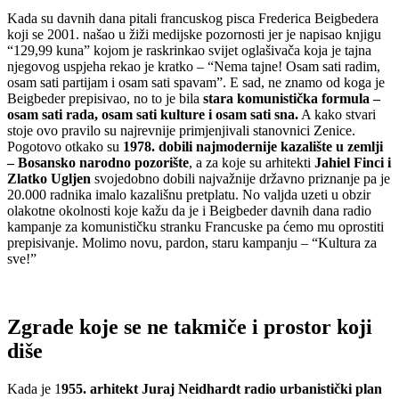
Kada su davnih dana pitali francuskog pisca Frederica Beigbedera
koji se 2001. našao u žiži medijske pozornosti jer je napisao knjigu
“129,99 kuna” kojom je raskrinkao svijet oglašivača koja je tajna
njegovog uspjeha rekao je kratko – “Nema tajne! Osam sati radim,
osam sati partijam i osam sati spavam”. E sad, ne znamo od koga je
Beigbeder prepisivao, no to je bila
stara komunistička formula –
osam sati rada, osam sati kulture i osam sati sna.
A kako stvari
stoje ovo pravilo su najrevnije primjenjivali stanovnici Zenice.
Pogotovo otkako su
1978. dobili najmodernije kazalište u zemlji
–
Bosansko narodno pozorište
, a za koje su arhitekti
Jahiel Finci i
Zlatko Ugljen
svojedobno dobili najvažnije državno priznanje pa je
20.000 radnika imalo kazališnu pretplatu. No valjda uzeti u obzir
olakotne okolnosti koje kažu da je i Beigbeder davnih dana radio
kampanje za komunističku stranku Francuske pa ćemo mu oprostiti
prepisivanje. Molimo novu, pardon, staru kampanju – “Kultura za
sve!”
Zgrade koje se ne takmiče i prostor koji
diše
Kada je 1
955. arhitekt Juraj Neidhardt radio urbanistički plan