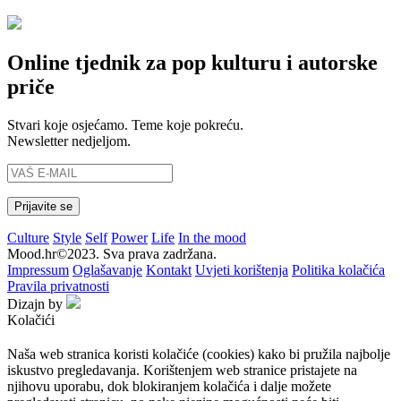
Online tjednik za pop kulturu i autorske
priče
Stvari koje osjećamo. Teme koje pokreću.
Newsletter nedjeljom.
Culture
Style
Self
Power
Life
In the mood
Mood.hr©2023. Sva prava zadržana.
Impressum
Oglašavanje
Kontakt
Uvjeti korištenja
Politika kolačića
Pravila privatnosti
Dizajn by
Kolačići
Naša web stranica koristi kolačiće (cookies) kako bi pružila najbolje
iskustvo pregledavanja. Korištenjem web stranice pristajete na
njihovu uporabu, dok blokiranjem kolačića i dalje možete