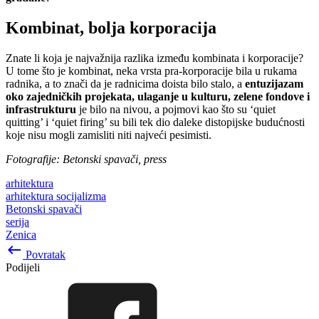
Kombinat, bolja korporacija
Znate li koja je najvažnija razlika između kombinata i korporacije?
U tome što je kombinat, neka vrsta pra-korporacije bila u rukama
radnika, a to znači da je radnicima doista bilo stalo, a
entuzijazam
oko zajedničkih projekata, ulaganje u kulturu, zelene fondove i
infrastrukturu
je bilo na nivou, a pojmovi kao što su ‘quiet
quitting’ i ‘quiet firing’ su bili tek dio daleke distopijske budućnosti
koje nisu mogli zamisliti niti najveći pesimisti.
Fotografije: Betonski spavači, press
arhitektura
arhitektura socijalizma
Betonski spavači
serija
Zenica
keyboard_backspace
Povratak
Podijeli