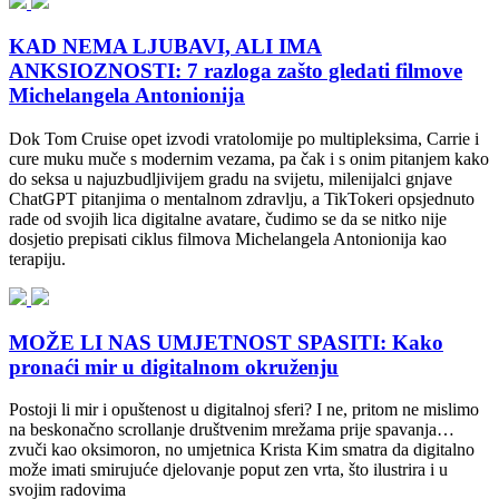
KAD NEMA LJUBAVI, ALI IMA
ANKSIOZNOSTI: 7 razloga zašto gledati filmove
Michelangela Antonionija
Dok Tom Cruise opet izvodi vratolomije po multipleksima, Carrie i
cure muku muče s modernim vezama, pa čak i s onim pitanjem kako
do seksa u najuzbudljivijem gradu na svijetu, milenijalci gnjave
ChatGPT pitanjima o mentalnom zdravlju, a TikTokeri opsjednuto
rade od svojih lica digitalne avatare, čudimo se da se nitko nije
dosjetio prepisati ciklus filmova Michelangela Antonionija kao
terapiju.
MOŽE LI NAS UMJETNOST SPASITI: Kako
pronaći mir u digitalnom okruženju
Postoji li mir i opuštenost u digitalnoj sferi? I ne, pritom ne mislimo
na beskonačno scrollanje društvenim mrežama prije spavanja…
zvuči kao oksimoron, no umjetnica Krista Kim smatra da digitalno
može imati smirujuće djelovanje poput zen vrta, što ilustrira i u
svojim radovima