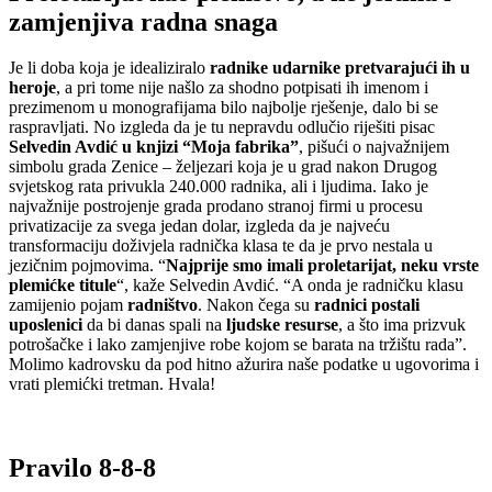
zamjenjiva radna snaga
Je li doba koja je idealiziralo
radnike udarnike pretvarajući ih u
heroje
, a pri tome nije našlo za shodno potpisati ih imenom i
prezimenom u monografijama bilo najbolje rješenje, dalo bi se
raspravljati. No izgleda da je tu nepravdu odlučio riješiti pisac
Selvedin Avdić u knjizi “Moja fabrika”
, pišući o najvažnijem
simbolu grada Zenice – željezari koja je u grad nakon Drugog
svjetskog rata privukla 240.000 radnika, ali i ljudima. Iako je
najvažnije postrojenje grada prodano stranoj firmi u procesu
privatizacije za svega jedan dolar, izgleda da je najveću
transformaciju doživjela radnička klasa te da je prvo nestala u
jezičnim pojmovima. “
Najprije smo imali proletarijat, neku vrste
plemićke titule
“, kaže Selvedin Avdić. “A onda je radničku klasu
zamijenio pojam
radništvo
. Nakon čega su
radnici postali
uposlenici
da bi danas spali na
ljudske resurse
, a što ima prizvuk
potrošačke i lako zamjenjive robe kojom se barata na tržištu rada”.
Molimo kadrovsku da pod hitno ažurira naše podatke u ugovorima i
vrati plemićki tretman. Hvala!
Pravilo 8-8-8