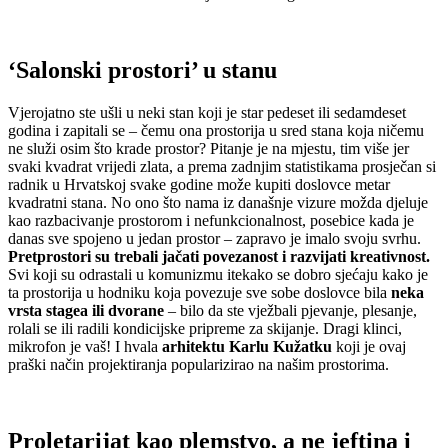
‘Salonski prostori’ u stanu
Vjerojatno ste ušli u neki stan koji je star pedeset ili sedamdeset
godina i zapitali se – čemu ona prostorija u sred stana koja ničemu
ne služi osim što krade prostor? Pitanje je na mjestu, tim više jer
svaki kvadrat vrijedi zlata, a prema zadnjim statistikama prosječan si
radnik u Hrvatskoj svake godine može kupiti doslovce metar
kvadratni stana. No ono što nama iz današnje vizure možda djeluje
kao razbacivanje prostorom i nefunkcionalnost, posebice kada je
danas sve spojeno u jedan prostor – zapravo je imalo svoju svrhu.
Pretprostori su trebali jačati povezanost i razvijati kreativnost.
Svi koji su odrastali u komunizmu itekako se dobro sjećaju kako je
ta prostorija u hodniku koja povezuje sve sobe doslovce bila
neka
vrsta stagea ili dvorane
– bilo da ste vježbali pjevanje, plesanje,
rolali se ili radili kondicijske pripreme za skijanje. Dragi klinci,
mikrofon je vaš! I hvala
arhitektu Karlu Kužatku
koji je ovaj
praški način projektiranja popularizirao na našim prostorima.
Proletarijat kao plemstvo, a ne jeftina i