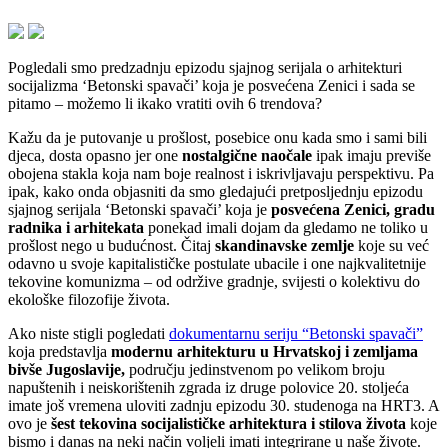
Pogledali smo predzadnju epizodu sjajnog serijala o arhitekturi
socijalizma ‘Betonski spavači’ koja je posvećena Zenici i sada se
pitamo – možemo li ikako vratiti ovih 6 trendova?
Kažu da je putovanje u prošlost, posebice onu kada smo i sami bili
djeca, dosta opasno jer one
nostalgične naočale
ipak imaju previše
obojena stakla koja nam boje realnost i iskrivljavaju perspektivu. Pa
ipak, kako onda objasniti da smo gledajući pretposljednju epizodu
sjajnog serijala ‘Betonski spavači’ koja je
posvećena Zenici, gradu
radnika i arhitekata
ponekad imali dojam da gledamo ne toliko u
prošlost nego u budućnost. Čitaj
skandinavske zemlje
koje su već
odavno u svoje kapitalističke postulate ubacile i one najkvalitetnije
tekovine komunizma – od održive gradnje, svijesti o kolektivu do
ekološke filozofije života.
Ako niste stigli pogledati
dokumentarnu seriju “Betonski spavači”
koja predstavlja
modernu arhitekturu u Hrvatskoj i zemljama
bivše Jugoslavije,
području jedinstvenom po velikom broju
napuštenih i neiskorištenih zgrada iz druge polovice 20. stoljeća
imate još vremena uloviti zadnju epizodu 30. studenoga na HRT3. A
ovo je
šest tekovina socijalističke arhitektura i stilova života
koje
bismo i danas na neki način voljeli imati integrirane u naše živote.