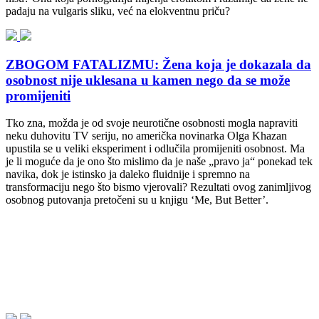
padaju na vulgaris sliku, već na elokventnu priču?
ZBOGOM FATALIZMU: Žena koja je dokazala da
osobnost nije uklesana u kamen nego da se može
promijeniti
Tko zna, možda je od svoje neurotične osobnosti mogla napraviti
neku duhovitu TV seriju, no američka novinarka Olga Khazan
upustila se u veliki eksperiment i odlučila promijeniti osobnost. Ma
je li moguće da je ono što mislimo da je naše „pravo ja“ ponekad tek
navika, dok je istinsko ja daleko fluidnije i spremno na
transformaciju nego što bismo vjerovali? Rezultati ovog zanimljivog
osobnog putovanja pretočeni su u knjigu ‘Me, But Better’.