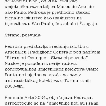
de Janeiru 1965., od 2014. radi kao
umjetnička ravnateljica Museu de Arte de
São Paulo. Pedrosa je prethodno stekao
bienalno iskustvo kao (su)kustos na
bijenalima u São Paulu, Istanbulu i Šangaju.
Stranci posvuda
Pedrosa predstavlja središnju izložbu u
Arsenaleu i Padiglione Centrale pod nazivom
“Stranieri Ovunque – Stranci posvuda”.
Naslov je posuđen iz serije radova
konceptualnog umjetničkog kolektiva Claire
Fontaine i ujedno se vraća na naziv
antirasističkog kolektiva u Torinu ranih
2000-tih.
Biennale Arte 2024., objašnjava Pedrosa,
usredotočuje se na “umjetnike koji su i sami