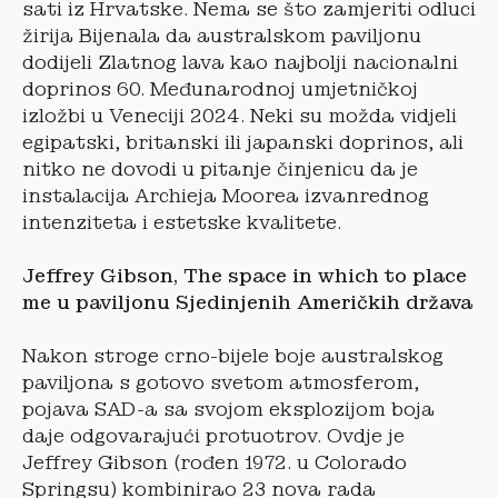
sati iz Hrvatske. Nema se što zamjeriti odluci
žirija Bijenala da australskom paviljonu
dodijeli Zlatnog lava kao najbolji nacionalni
doprinos 60. Međunarodnoj umjetničkoj
izložbi u Veneciji 2024. Neki su možda vidjeli
egipatski, britanski ili japanski doprinos, ali
nitko ne dovodi u pitanje činjenicu da je
instalacija Archieja Moorea izvanrednog
intenziteta i estetske kvalitete.
Jeffrey Gibson, The space in which to place
me u paviljonu Sjedinjenih Američkih država
Nakon stroge crno-bijele boje australskog
paviljona s gotovo svetom atmosferom,
pojava SAD-a sa svojom eksplozijom boja
daje odgovarajući protuotrov. Ovdje je
Jeffrey Gibson (rođen 1972. u Colorado
Springsu) kombinirao 23 nova rada