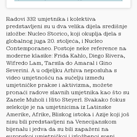
Radovi 332 umjetnika i kolektiva
predstavljeni su u dva velika dijela središnje
izložbe: Nucleo Storico, koji okuplja djela s
globalnog juga 20. stoljeća, i Nucleo
Contemporaneo. Postoje neke reference na
moderne klasike: Frida Kahlo, Diego Rivera,
Wifredo Lam, Tarsila do Amaral i Gino
Severini. A u odjeljku Arhiva neposluha s
video umjetnošću na sučelju između
umjetničke prakse i aktivizma, možete
pronaći radove slavnih umjetnika kao što su
Zanele Muholi i Hito Steyerl. Svakako fokus
selekcije je na umjetnicima iz Latinske
Amerike, Afrike, Bliskog istoka i Azije koji još
nisu bili predstavljeni na Venecijanskom
bijenalu i jedva da su bili zapaženi na
europskoj umjetničkoj i izložbenoj sceni.