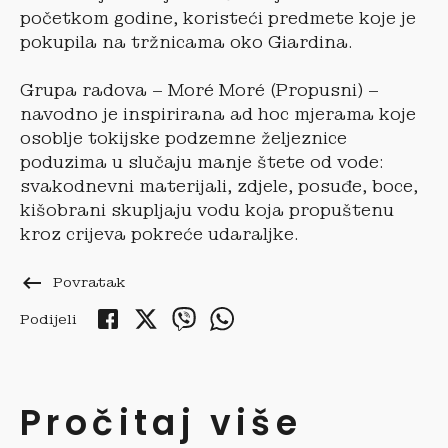
početkom godine, koristeći predmete koje je
pokupila na tržnicama oko Giardina.
Grupa radova – Moré Moré (Propusni) –
navodno je inspirirana ad hoc mjerama koje
osoblje tokijske podzemne željeznice
poduzima u slučaju manje štete od vode:
svakodnevni materijali, zdjele, posuđe, boce,
kišobrani skupljaju vodu koja propuštenu
kroz crijeva pokreće udaraljke.
keyboard_backspace
Povratak
Podijeli
Pročitaj više