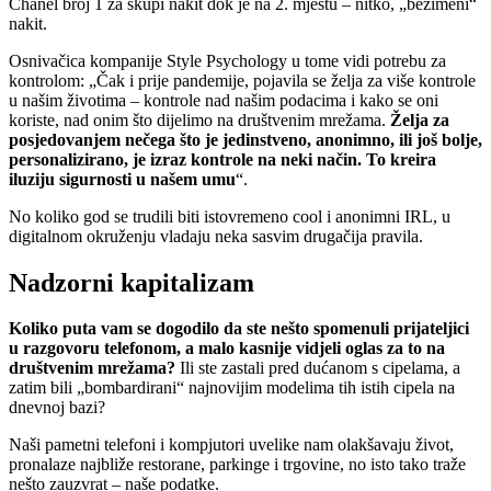
Chanel broj 1 za skupi nakit dok je na 2. mjestu – nitko, „bezimeni“
nakit.
Osnivačica kompanije Style Psychology u tome vidi potrebu za
kontrolom: „Čak i prije pandemije, pojavila se želja za više kontrole
u našim životima – kontrole nad našim podacima i kako se oni
koriste, nad onim što dijelimo na društvenim mrežama.
Želja za
posjedovanjem nečega što je jedinstveno, anonimno, ili još bolje,
personalizirano, je izraz kontrole na neki način. To kreira
iluziju sigurnosti u našem umu
“.
No koliko god se trudili biti istovremeno cool i anonimni IRL, u
digitalnom okruženju vladaju neka sasvim drugačija pravila.
Nadzorni kapitalizam
Koliko puta vam se dogodilo da ste nešto spomenuli prijateljici
u razgovoru telefonom, a malo kasnije vidjeli oglas za to na
društvenim mrežama?
Ili ste zastali pred dućanom s cipelama, a
zatim bili „bombardirani“ najnovijim modelima tih istih cipela na
dnevnoj bazi?
Naši pametni telefoni i kompjutori uvelike nam olakšavaju život,
pronalaze najbliže restorane, parkinge i trgovine, no isto tako traže
nešto zauzvrat – naše podatke.