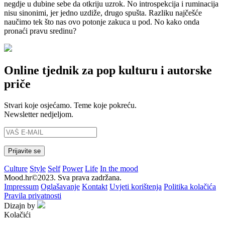
negdje u dubine sebe da otkriju uzrok. No introspekcija i ruminacija
nisu sinonimi, jer jedno uzdiže, drugo spušta. Razliku najčešće
naučimo tek što nas ovo potonje zakuca u pod. No kako onda
pronaći pravu sredinu?
Online tjednik za pop kulturu i autorske
priče
Stvari koje osjećamo. Teme koje pokreću.
Newsletter nedjeljom.
Culture
Style
Self
Power
Life
In the mood
Mood.hr©2023. Sva prava zadržana.
Impressum
Oglašavanje
Kontakt
Uvjeti korištenja
Politika kolačića
Pravila privatnosti
Dizajn by
Kolačići