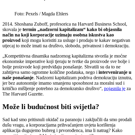
Foto: Pexels / Magda Ehlers
2014. Shoshana Zuboff, profesorica na Harvard Business School,
skovala je
termin „nadzorni kapitalizam“ kako bi objasnila
način na koji korporacije uzimaju osobna iskustva kao
proizvod
koji mogu koristiti za usluge i prodaju te kakav negativan
utjecaj to može imati na društvo, slobodu, privatnost i demokraciju.
„Kompetitivna dinamika nadzornog kapitalizma stvorila je moćne
ekonomske imperative koji tjeraju te tvrtke da proizvode sve bolje i
bolje proizvode koji predviđaju ponašanje. Shvatili su da to ne
zahtijeva samo ogromne količine podataka, nego i
interveniranje u
naše ponašanje
. Nadzorni kapitalizam podriva demokraciju iznutra,
jer bez autonomije imamo smanjenu sposobnost za moralni sud i
kritičko mišljenje potrebno za demokratsko društvo“,
pojasnila je
za
The Harvard Gazette.
Može li budućnost biti svijetla?
Sad kad smo pritisnuli okidač za paranoju i zaključili da smo prodali
dušu vragu, a korporacijama prihvaćanjem uvjeta korištenja
aplikacija dugujemo bubreg i prvorođenca, ima li natrag? Kako