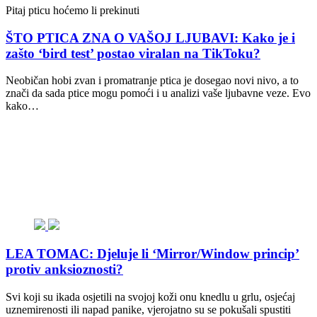
Pitaj pticu hoćemo li prekinuti
ŠTO PTICA ZNA O VAŠOJ LJUBAVI: Kako je i
zašto ‘bird test’ postao viralan na TikToku?
Neobičan hobi zvan i promatranje ptica je dosegao novi nivo, a to
znači da sada ptice mogu pomoći i u analizi vaše ljubavne veze. Evo
kako…
LEA TOMAC: Djeluje li ‘Mirror/Window princip’
protiv anksioznosti?
Svi koji su ikada osjetili na svojoj koži onu knedlu u grlu, osjećaj
uznemirenosti ili napad panike, vjerojatno su se pokušali spustiti