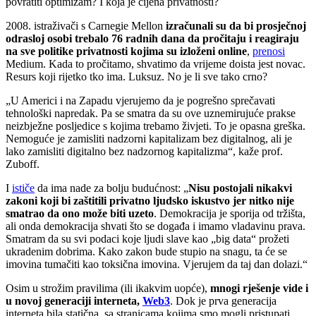
povratiti optimizam? I koja je cijena privatnosti?
2008. istraživači s Carnegie Mellon
izračunali su da bi prosječnoj
odrasloj osobi trebalo 76 radnih dana da pročitaju i reagiraju
na sve politike privatnosti kojima su izloženi online
,
prenosi
Medium. Kada to pročitamo, shvatimo da vrijeme doista jest novac.
Resurs koji rijetko tko ima. Luksuz. No je li sve tako crno?
„U Americi i na Zapadu vjerujemo da je pogrešno sprečavati
tehnološki napredak. Pa se smatra da su ove uznemirujuće prakse
neizbježne posljedice s kojima trebamo živjeti. To je opasna greška.
Nemoguće je zamisliti nadzorni kapitalizam bez digitalnog, ali je
lako zamisliti digitalno bez nadzornog kapitalizma“, kaže prof.
Zuboff.
I
ističe
da ima nade za bolju budućnost: „
Nisu postojali nikakvi
zakoni koji bi zaštitili privatno ljudsko iskustvo jer nitko nije
smatrao da ono može biti uzeto
. Demokracija je sporija od tržišta,
ali onda demokracija shvati što se događa i imamo vladavinu prava.
Smatram da su svi podaci koje ljudi slave kao „big data“ prožeti
ukradenim dobrima. Kako zakon bude stupio na snagu, ta će se
imovina tumačiti kao toksična imovina. Vjerujem da taj dan dolazi.“
Osim u strožim pravilima (ili ikakvim uopće),
mnogi rješenje vide i
u novoj generaciji interneta,
Web3
. Dok je prva generacija
interneta bila statična, sa stranicama kojima smo mogli pristupati