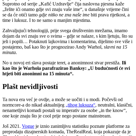
Suprotno od serije „Kafić Uzdravlje“ čija naslovna pjesma kaže
„želite ići onamo gdje svi znaju vaše ime“, u današnje vrijeme čini
se da će otići tamo
gdje nitko ne zna naše ime
biti prava rijetkost, a
time i luksuz. I to ne samo u manjim mjestima.
Zahvaljujući tehnologiji, prije svega društvenim mrežama, imamo
dojam da svi znaju sve o svima – gdje se nalaze, s kim ljetuju, što su
jeli i popili… Potaknuti lajkovima i komentarima, dijelimo sve više i
postajemo, baš kao što je prognozirao Andy Warhol,
slavni na 15
minuta
.
No u novoj eri slava postaje teret, a anonimnost stvar prestiža.
Ili
kao što je Warhola parafrazirao Banksy: „U budućnosti će svi
htjeti biti anonimni na 15 minuta“.
Plašt nevidljivosti
Ta nova era već je ovdje, a može se uočiti i u modi. Počevši od
normcore-a do nikad aktualnijeg
„tihog luksuza“
, neutralni, klasični,
nenametljivi komadi postali su imperativ za osobe „in the know“,
one koje znaju što je cool prije nego postane mainstream.
Još 2021.
Vogue
je iznio zanimljivu statistiku poznate platforme za
preprodaju dizajnerskih komada, TheRealReal, koja pokazuje da je