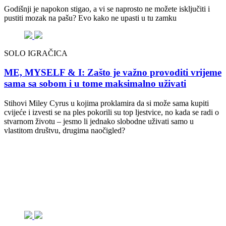
Godišnji je napokon stigao, a vi se naprosto ne možete isključiti i
pustiti mozak na pašu? Evo kako ne upasti u tu zamku
SOLO IGRAČICA
ME, MYSELF & I: Zašto je važno provoditi vrijeme
sama sa sobom i u tome maksimalno uživati
Stihovi Miley Cyrus u kojima proklamira da si može sama kupiti
cvijeće i izvesti se na ples pokorili su top ljestvice, no kada se radi o
stvarnom životu – jesmo li jednako slobodne uživati samo u
vlastitom društvu, drugima naočigled?