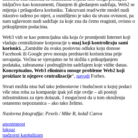
isključivo kao konzumenti, čitanjem ili gledanjem sadržaja, Web2 se
mijenja i prilagođava korisniku. Takozvani read/write model nudi
iskustvo rađeno po mjeri, a osmišljeno je tako da stvara ovisnost, pa
nam uglavnom nudi sadržaje za koje zna da ćemo reagirati, ovisno o
prikupljenim podacima.
Web3 vidi se kao potencijalna sila koja će promijeniti Internet koji
vladaju centralizirane korporacije u
onaj koji kontroliraju sami
korisnici.
„Zamislite da svaku poslovnu odluku koju donose
Facebook ili Google prvo moraju predstaviti korisnicima prije
usvajanja. Većina se vjerojatno ne bi složila s prikupljanjem
podataka, zabranama i podrugljivim sadržajem koje vidite danas.
Konceptualno, Web3 eliminira mnoge probleme Web2 koji
proizlaze iz njegove centralizacije
“,
navodi
Forbes.
Stvari možda nisu baš tako jednostavne i budućnost u kojoj podaci
više nisu roba za kompanije ipak još nije ovdje – ali postoji
infrastruktura za njen dolazak. I mogućnost da u tom okruženju
ostanemo nepoznanica – ako tako želimo.
Naslovna fotografija: Pexels / Mike B, kolaž Canva
anonimnost
luksuz
nadzorni kapitalizam