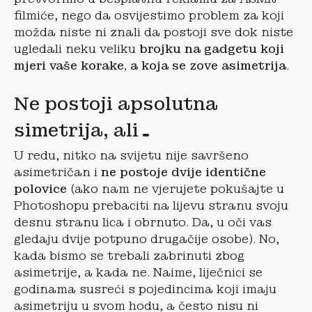
filmiće, nego da osvijestimo problem za koji
možda niste ni znali da postoji sve dok niste
ugledali neku veliku
brojku na gadgetu koji
mjeri vaše korake, a koja se zove asimetrija
.
Ne postoji apsolutna
simetrija, ali…
U redu, nitko na svijetu nije savršeno
asimetričan i
ne postoje dvije identične
polovice
(ako nam ne vjerujete pokušajte u
Photoshopu prebaciti na lijevu stranu svoju
desnu stranu lica i obrnuto. Da, u oči vas
gledaju dvije potpuno drugačije osobe). No,
kada bismo se trebali zabrinuti zbog
asimetrije, a kada ne. Naime, liječnici se
godinama susreći s pojedincima koji imaju
asimetriju u svom hodu, a često nisu ni