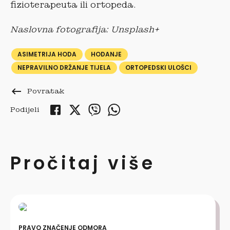
fizioterapeuta ili ortopeda.
Naslovna fotografija: Unsplash+
ASIMETRIJA HODA
HODANJE
NEPRAVILNO DRŽANJE TIJELA
ORTOPEDSKI ULOŠCI
keyboard_backspace
Povratak
Podijeli
Pročitaj više
PRAVO ZNAČENJE ODMORA