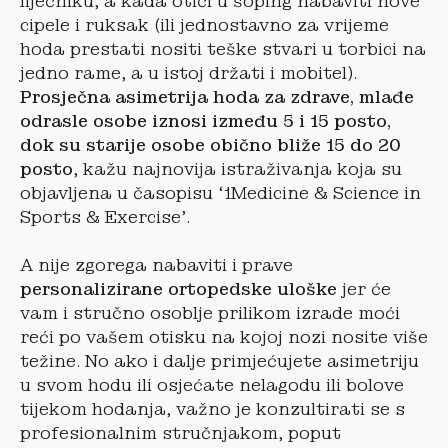
liječniku, a kada otići u šoping nabaviti nove
cipele i ruksak (ili jednostavno za vrijeme
hoda prestati nositi teške stvari u torbici na
jedno rame, a u istoj držati i mobitel).
Prosječna asimetrija hoda za zdrave, mlađe
odrasle osobe iznosi između 5 i 15 posto,
dok su starije osobe obično bliže 15 do 20
posto
, kažu najnovija istraživanja koja su
objavljena u časopisu ‘1Medicine & Science in
Sports & Exercise’.
A nije zgorega nabaviti i prave
personalizirane ortopedske uloške
jer će
vam i stručno osoblje prilikom izrade moći
reći po vašem otisku na kojoj nozi nosite više
težine. No ako i dalje primjećujete asimetriju
u svom hodu ili osjećate nelagodu ili bolove
tijekom hodanja, važno je konzultirati se s
profesionalnim stručnjakom, poput