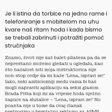
Je li istina da torbice na jedno rame i
telefoniranje s mobitelom na uhu
kvare naš ritam hoda i kada bismo
se trebali zabrinuti i potražiti pomoć
stručnjaka
Znamo, život nije sat balet-pilatesa pa da se
neprestano možemo gledati u ogledalu, kao
što nažalost niti moja instruktorica nije
non-stop ovdje da mi kaže ‘Lena, ispravi se!’
Iako, neki ambiciozniji među vama bi baš
mogli napraviti aplikaciju sa seksi glasom
Brada Pitta koji mi za vrijeme hoda nježno
šapuće na slušalice – ‘Lena, ispravi se!’ No
poanta nije u tome da ovaj članak
pretvorimo u besplatnu reklamu za ASMR