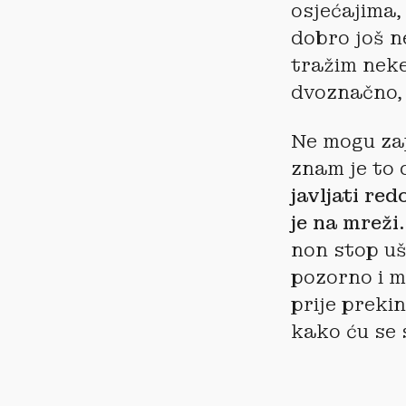
osjećajima,
dobro još n
tražim neke
dvoznačno, 
Ne mogu zap
znam je to 
javljati red
je na mreži.
non stop uš
pozorno i m
prije prekin
kako ću se 