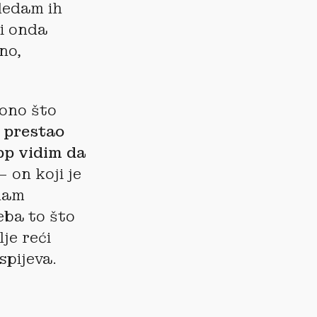
gledam ih
 i onda
no,
 ono što
prestao
p vidim da
– on koji je
edam
eba to što
lje reći
spijeva.