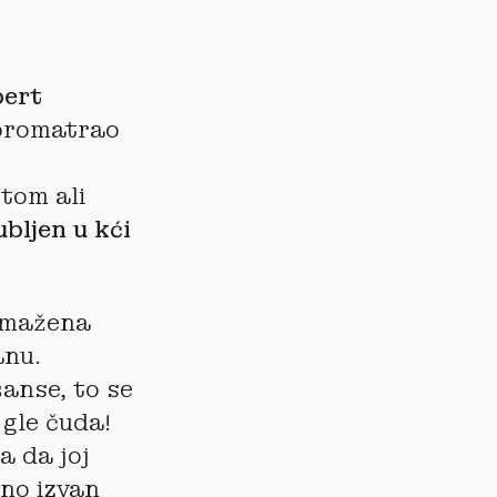
bert
 promatrao
tom ali
bljen u kći
azmažena
anu.
šanse, to se
 gle čuda!
ga da joj
uno izvan