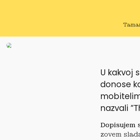
Tama
U kakvoj s
donose ka
mobitelim
nazvali ”
Dopisujem s
zovem slada