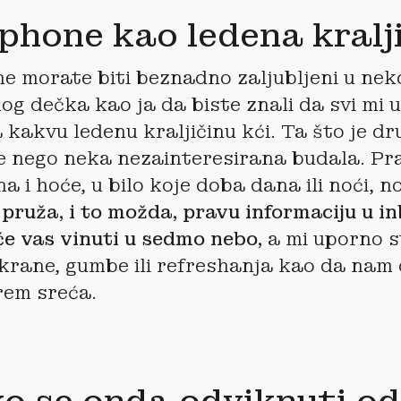
hone kao ledena kralj
e morate biti beznadno zaljubljeni u nek
og dečka kao ja da biste znali da svi mi u
 kakvu ledenu kraljičinu kći. Ta što je dr
 nego neka nezainteresirana budala. Pra
na i hoće, u bilo koje doba dana ili noći, 
ruža, i to možda, pravu informaciju u inb
 će vas vinuti u sedmo nebo,
a mi uporno s
ekrane, gumbe ili refreshanja kao da nam 
arem sreća.