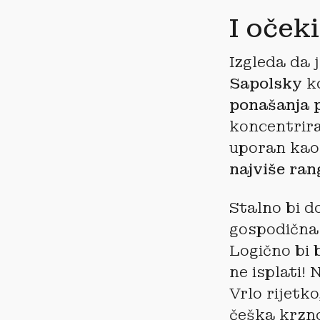
I oček
Izgleda da 
Sapolsky
k
ponašanja p
koncentrira
uporan kao
najviše ran
Stalno bi d
gospodična 
Logično bi b
ne isplati! 
Vrlo rijetko
češka krzno