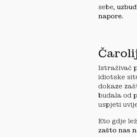
sebe,
uzbuđe
napore.
Čaroli
Istraživač 
idiotske si
dokaze zaš
budala od 
uspjeti uvi
Eto gdje lež
zašto nas 