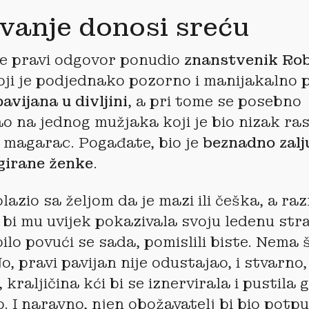
ivanje donosi sreću
je pravi odgovor ponudio
znanstvenik Ro
oji je podjednako pozorno i manijakalno
avijana u divljini
, a pri tome se posebno
o na jednog mužjaka koji je bio nizak ras
 magarac. Pogađate, bio je
beznadno zalju
girane ženke
.
olazio sa željom da je mazi ili češka, a r
bi mu uvijek pokazivala svoju ledenu str
ilo povući se sada, pomislili biste. Nema 
No, pravi pavijan nije odustajao, i stvarno,
, kraljičina kći bi se iznervirala i pustila 
. I naravno, njen obožavatelj bi bio potp