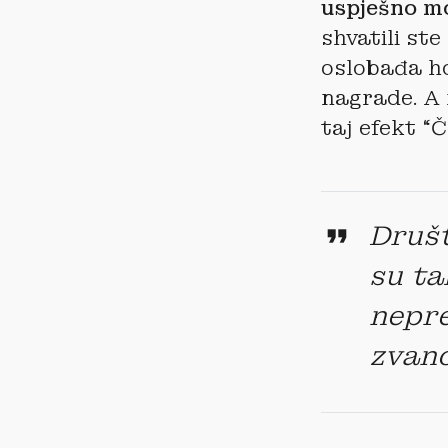
uspješno mo
shvatili st
oslobađa h
nagrade. A 
taj efekt “
Društ
su ta
nepre
zvano