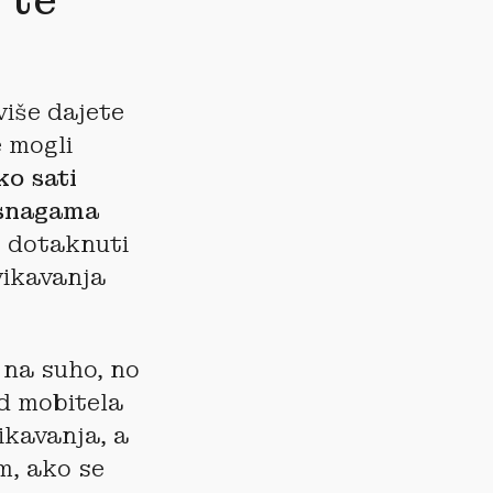
 te
više dajete
 mogli
iko sati
m snagama
e dotaknuti
vikavanja
 na suho, no
od mobitela
ikavanja, a
, ako se