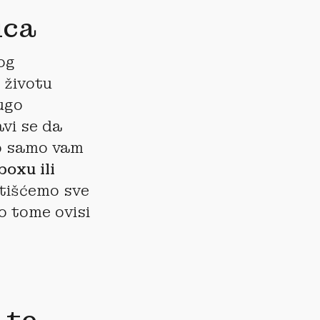
ica
og
 životu
ugo
vi se da
no samo vam
oxu ili
tišćemo sve
o tome ovisi