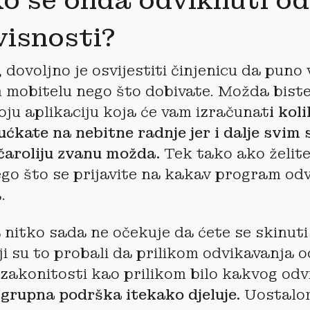
o se onda odviknuti od
visnosti?
 dovoljno je osvijestiti činjenicu da puno 
mobitelu nego što dobivate. Možda biste
koju aplikaciju koja će vam izračunat
i kol
ućkate na nebitne radnje jer i dalje svi
 čaroliju zvanu možda.
Tek tako ako želit
ego što se prijavite na kakav program od
.
nitko sada ne očekuje da ćete se skinuti
ji su to probali da prilikom odvikavanja 
e zakonitosti kao prilikom bilo kakvog odv
a
grupna podrška itekako djeluje.
Uostalom