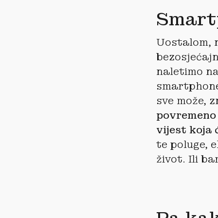
Smartp
Uostalom, n
bezosjećajn
naletimo na
smartphone
sve može, z
povremeno p
vijest koja
te poluge, 
život. Ili b