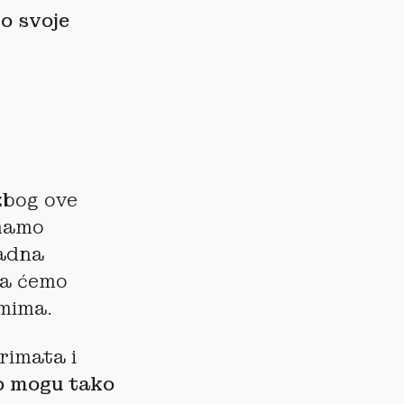
io svoje
zbog ove
imamo
jadna
da ćemo
umima.
primata i
o mogu tako