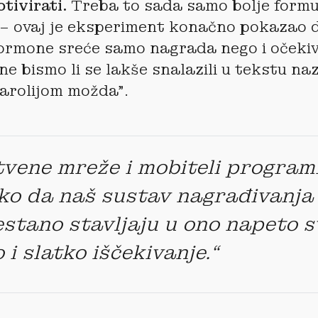
tivirati.
Treba to sada samo bolje formuli
e – ovaj je eksperiment konačno pokazao 
ormone sreće samo nagrada nego i očeki
ne bismo li se lakše snalazili u tekstu n
Čarolijom možda”.
vene mreže i mobiteli program
ko da naš sustav nagrađivanja
stano stavljaju u ono napeto s
 i slatko iščekivanje.“