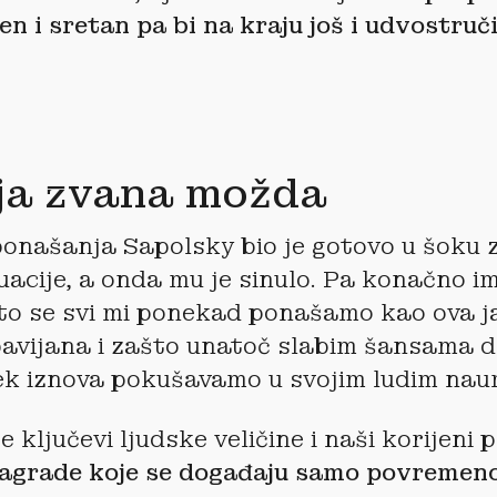
n i sretan pa bi na kraju još i udvostruč
ja zvana možda
ponašanja Sapolsky bio je gotovo u šoku 
tuacije, a onda mu je sinulo. Pa konačno 
to se svi mi ponekad ponašamo kao ova 
pavijana i zašto unatoč slabim šansama 
jek iznova pokušavamo u svojim ludim na
e ključevi ljudske veličine i naši korijeni 
nagrade koje se događaju samo povremen