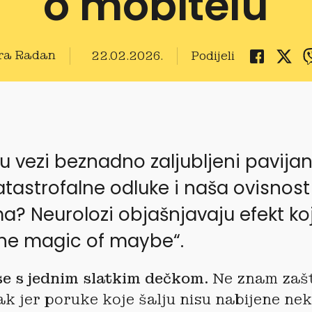
o mobitelu
ra Radan
22.02.2026.
Podijeli
u vezi beznadno zaljubljeni pavijani
tastrofalne odluke i naša ovisnost
a? Neurolozi objašnjavaju efekt koj
The magic of maybe“.
e s jednim slatkim dečkom.
Ne znam zašt
k jer poruke koje šalju nisu nabijene ne