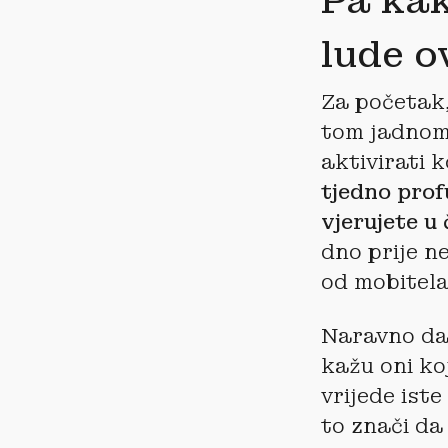
Pa kak
lude o
Za početak,
tom jadnom 
aktivirati 
tjedno prof
vjerujete u
dno prije n
od mobitela
Naravno da 
kažu oni ko
vrijede ist
to znači d