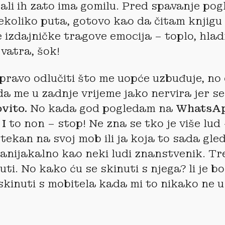
 ali ih zato ima gomilu. Pred spavanje po
ekoliko puta, gotovo kao da čitam knjigu
 izdajničke tragove emocija – toplo, hlad
vatra, šok!
ravo odlučiti što me uopće uzbuđuje, no
da me u zadnje vrijeme jako nervira jer se
ovito.
No kada god pogledam na
WhatsAp
 I
to non – stop! Ne zna se tko je više lud 
tekan na svoj mob ili ja koja to sada gl
anijakalno kao neki ludi znanstvenik. Tr
uti. No kako ću se skinuti s njega? li je bo
skinuti s mobitela kada mi to nikako ne u