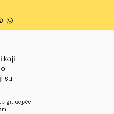
 koji
 o
i su
o ga uopće
kim