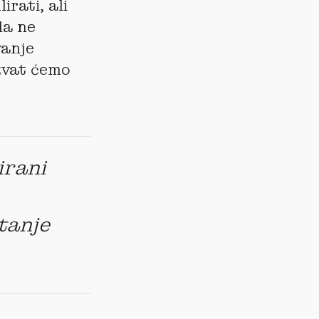
rati, ali
da ne
vanje
azvat ćemo
irani
tanje