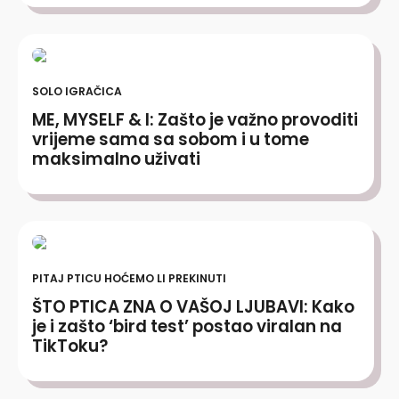
SOLO IGRAČICA
ME, MYSELF & I: Zašto je važno provoditi
vrijeme sama sa sobom i u tome
maksimalno uživati
PITAJ PTICU HOĆEMO LI PREKINUTI
ŠTO PTICA ZNA O VAŠOJ LJUBAVI: Kako
je i zašto ‘bird test’ postao viralan na
TikToku?