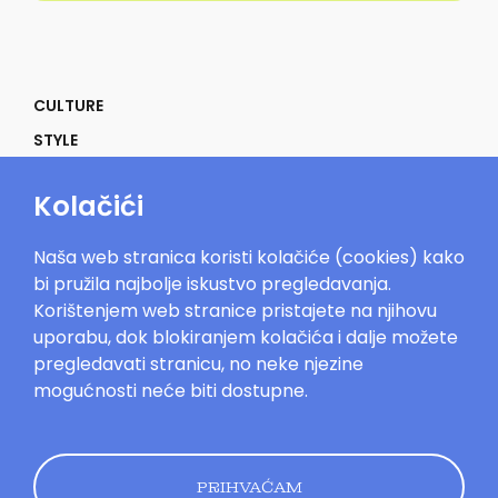
CULTURE
STYLE
SELF
Kolačići
POWER
LIFE
Naša web stranica koristi kolačiće (cookies) kako
IN THE MOOD
bi pružila najbolje iskustvo pregledavanja.
Korištenjem web stranice pristajete na njihovu
uporabu, dok blokiranjem kolačića i dalje možete
pregledavati stranicu, no neke njezine
mogućnosti neće biti dostupne.
Mood.hr©2023. Sva prava zadržana.
Impressum
Oglašavanje
Kontakt
Uvjeti
korištenja
Politika kolačića
Pravila
privatnosti
PRIHVAĆAM