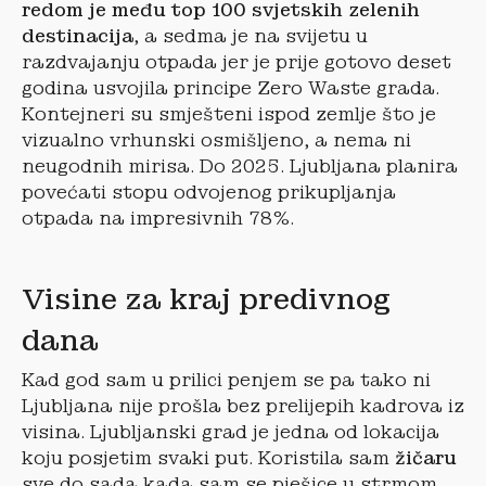
redom je među top 100 svjetskih zelenih
destinacija
, a sedma je na svijetu u
razdvajanju otpada jer je prije gotovo deset
godina usvojila principe Zero Waste grada.
Kontejneri su smješteni ispod zemlje što je
vizualno vrhunski osmišljeno, a nema ni
neugodnih mirisa. Do 2025. Ljubljana planira
povećati stopu odvojenog prikupljanja
otpada na impresivnih 78%.
Visine za kraj predivnog
dana
Kad god sam u prilici penjem se pa tako ni
Ljubljana nije prošla bez prelijepih kadrova iz
visina. Ljubljanski grad je jedna od lokacija
koju posjetim svaki put. Koristila sam
žičaru
sve do sada kada sam se pješice u strmom