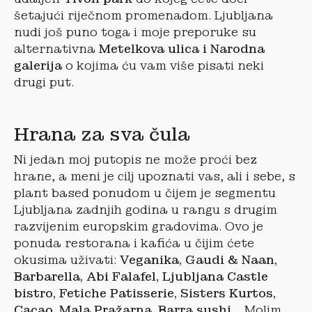
šetajući riječnom promenadom. Ljubljana
nudi još puno toga i moje preporuke su
alternativna
Metelkova ulica i Narodna
galerija
o kojima ću vam više pisati neki
drugi put.
Hrana za sva čula
Ni jedan moj putopis ne može proći bez
hrane, a meni je cilj upoznati vas, ali i sebe, s
plant based ponudom u čijem je segmentu
Ljubljana zadnjih godina u rangu s drugim
razvijenim europskim gradovima. Ovo je
ponuda restorana i kafića u čijim ćete
okusima uživati:
Veganika, Gaudi & Naan,
Barbarella, Abi Falafel, Ljubljana Castle
bistro, Fetiche Patisserie, Sisters Kurtos,
Cacao, Mala Pražarna, Barra sushi
… Molim,