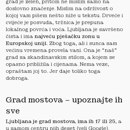
grad je zelen, pritom ne mislim samo na
doslovno značenje. Mislim na održivost o
kojoj vam pišem nešto niže u tekstu. Drveće i
cvijeće je posvuda, tržnica je prepuna
lokalnog povrća i voća. Ljubljana je savršeno
čista i ima
najveću pješačku zonu u
Europskoj uniji.
Zbog toga, ali i sunca sam
većinu vremena provela vani. Ona je “naš”
grad sa skandinavskim stilom, a kojem se
opasno približila i cijenama. Nema veze,
opraštam joj to. Jer daje toliko toga
dobroga.
Grad mostova – upoznajte ih
sve
Ljubljana je grad mostova, ima ih 17 ili 25
, a
u samom centru njih deset (veli Google).