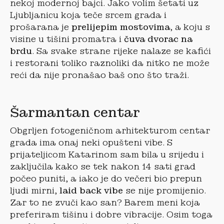
nekoj modernoj bajci. Jako volim šetati uz
Ljubljanicu koja teče srcem grada i
prošarana je
prelijepim mostovima
, a koju s
visine u tišini promatra i
čuva dvorac na
brdu
. Sa svake strane rijeke nalaze se kafići
i restorani toliko raznoliki da nitko ne može
reći da nije pronašao baš ono što traži.
Šarmantan centar
Obgrljen fotogeničnom arhitekturom centar
grada ima onaj neki opušteni vibe. S
prijateljicom Katarinom sam bila u srijedu i
zaključila kako se tek nakon 14 sati grad
počeo puniti, a iako je do večeri bio prepun
ljudi mirni,
laid back vibe
se nije promijenio.
Zar to ne zvuči kao san? Barem meni koja
preferiram tišinu i dobre vibracije. Osim toga