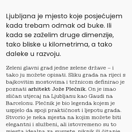
Ljubljana je mjesto koje posjećujem
kada trebam odmak od buke. Ili
kada se zaželim druge dimenzije,
tako bliske u kilometrima, a tako
daleke u razvoju.
Zeleni glavni grad jedne zelene države – i
tako ju možete opisati. Sliku grada na rijeci s
bajkovitim mostovima i tržnicom definirao je
poznati
arhitekt Jože Plečnik.
On je imao
sličan utjecaj na Ljubljanu kao Gaudi na
Barcelonu. Plečnik je bio legenda kojem je
uspjelo da spoji praktičnost i ljepotu grada.
Stvorio je neka mjesta na kojim možete biti
elegantni i službeni, ali istovremeno su to
mjesta idealna za susrete, piknik ili čitanje