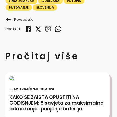
ERNA ŽGANJAR
LJUBLJANA
PUTOPIS
PUTOVANJE
SLOVENIJA
keyboard_backspace
Povratak
Podijeli
Pročitaj više
PRAVO ZNAČENJE ODMORA
KAKO SE ZAISTA OPUSTITI NA
GODIŠNJEM: 5 savjeta za maksimalno
odmaranje i punjenje baterija