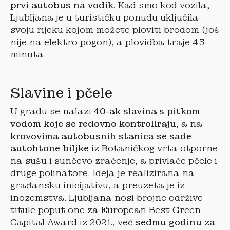
prvi autobus na vodik
. Kad smo kod vozila,
Ljubljana je u turističku ponudu uključila
svoju rijeku kojom možete ploviti brodom (još
nije na elektro pogon), a plovidba traje 45
minuta.
Slavine i pčele
U gradu se nalazi
40-ak slavina s pitkom
vodom koje se redovno kontroliraju
, a na
krovovima autobusnih stanica se sade
autohtone biljke
iz Botaničkog vrta otporne
na sušu i sunčevo zračenje, a privlače pčele i
druge polinatore. Ideja je realizirana na
građansku inicijativu, a preuzeta je iz
inozemstva. Ljubljana nosi brojne održive
titule poput one za European Best Green
Capital Award iz 2021., već
sedmu godinu za