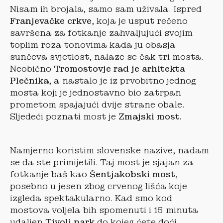
Nisam ih brojala, samo sam uživala. Ispred
Franjevačke crkve
, koja je usput rečeno
savršena za fotkanje zahvaljujući svojim
toplim roza tonovima kada ju obasja
sunčeva svjetlost, nalaze se čak tri mosta.
Neobično
Tromostovje rad je arhitekta
Plečnika
, a nastalo je iz prvobitno jednog
mosta koji je jednostavno bio zatrpan
prometom spajajući dvije strane obale.
Sljedeći poznati most je
Zmajski most.
Namjerno koristim slovenske nazive, nadam
se da ste primijetili. Taj most je sjajan za
fotkanje baš kao
Šentjakobski most
,
posebno u jesen zbog crvenog lišća koje
izgleda spektakularno. Kad smo kod
mostova voljela bih spomenuti i 15 minuta
udaljen
Tivoli park
do kojeg ćete doći