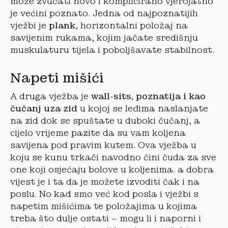
može zvučati novo i komplicirano vjerojatno
je većini poznato. Jedna od najpoznatijih
vježbi je
plank
, horizontalni položaj na
savijenim rukama, kojim jačate središnju
muskulaturu tijela i poboljšavate stabilnost.
Napeti mišići
A druga vježba je
wall-sits, poznatija i kao
čučanj uza zid
u kojoj se leđima naslanjate
na zid dok se spuštate u duboki čučanj, a
cijelo vrijeme pazite da su vam koljena
savijena pod pravim kutem. Ova vježba u
koju se kunu trkači navodno čini čuda za sve
one koji osjećaju bolove u koljenima. a dobra
vijest je i ta da je možete izvoditi čak i na
poslu. No kad smo već kod posla i vježbi s
napetim mišićima te položajima u kojima
treba što dulje ostati – mogu li i naporni i