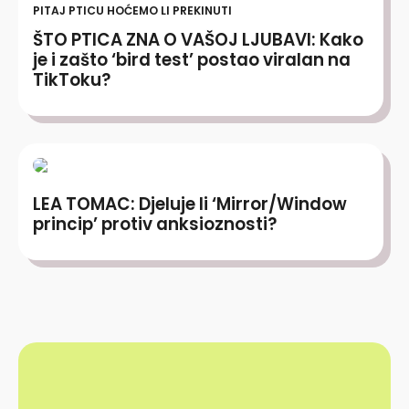
PITAJ PTICU HOĆEMO LI PREKINUTI
ŠTO PTICA ZNA O VAŠOJ LJUBAVI: Kako
je i zašto ‘bird test’ postao viralan na
TikToku?
LEA TOMAC: Djeluje li ‘Mirror/Window
princip’ protiv anksioznosti?