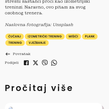
stresni sastanci proći kao izometrijski
treninzi. Naravno, ovo pitam za svog
osobnog trenera.
Naslovna fotografija: Unsplash
ČUČANJ
IZOMETRIČKI TRENING
MIŠIĆI
PLANK
TRENING
VJEŽBANJE
keyboard_backspace
Povratak
Podijeli
Pročitaj više