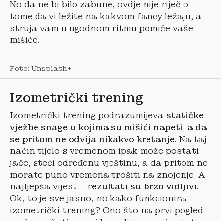
No da ne bi bilo zabune, ovdje nije riječ o
tome da vi ležite na kakvom fancy ležaju, a
struja vam u ugodnom ritmu pomiče vaše
mišiće.
Foto: Unsplash+
Izometrički trening
Izometrički trening podrazumijeva
statičke
vježbe snage u kojima su mišići napeti, a da
se pritom ne odvija nikakvo kretanje.
Na taj
način tijelo s vremenom ipak može postati
jače, steći određenu vještinu, a da pritom ne
morate puno vremena trošiti na znojenje. A
najljepša vijest – r
ezultati su brzo vidljivi.
Ok, to je sve jasno, no kako funkcionira
izometrički trening? Ono što na prvi pogled