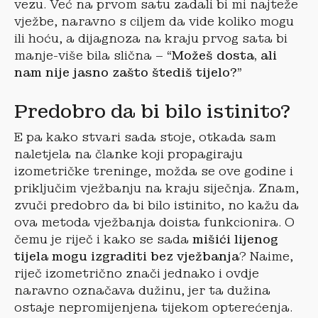
vezu. Već na prvom satu zadali bi mi najteže
vježbe, naravno s ciljem da vide koliko mogu
ili hoću, a dijagnoza na kraju prvog sata bi
manje-više bila slična –
“Možeš dosta, ali
nam nije jasno zašto štediš tijelo?”
Predobro da bi bilo istinito?
E pa kako stvari sada stoje, otkada sam
naletjela na članke koji propagiraju
izometričke treninge, možda se ove godine i
priključim vježbanju na kraju siječnja. Znam,
zvuči predobro da bi bilo istinito, no kažu da
ova metoda vježbanja doista funkcionira. O
čemu je riječ i kako se sada
mišići lijenog
tijela mogu izgraditi bez vježbanja
? Naime,
riječ izometrično znači jednako i ovdje
naravno označava dužinu, jer ta dužina
ostaje nepromijenjena tijekom opterećenja.