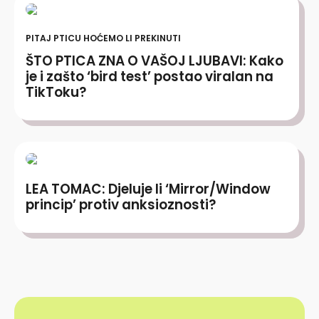
PITAJ PTICU HOĆEMO LI PREKINUTI
ŠTO PTICA ZNA O VAŠOJ LJUBAVI: Kako
je i zašto ‘bird test’ postao viralan na
TikToku?
LEA TOMAC: Djeluje li ‘Mirror/Window
princip’ protiv anksioznosti?