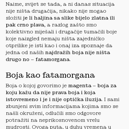
Naime, svijet se tada, a ni danas situacija
nije ništa drugačija, nikako nije mogao
složiti
je li haljina sa slike bijelo zlatna ili
pak crno plava
, a razlog zašto smo
kolektivno miješali i drugačije tumačili boje
koje naizgled nemaju ništa zajedničko
otprilike je isti kao i onaj iza spoznaje da
jedna od naših
najdražih boja nije ništa
drugo no – fatamorgana.
Boja kao fatamorgana
Boja o kojoj govorimo je
magenta – boja za
koju kažu da nije prava boja i koja
istovremeno i je i nije optička iluzija.
I sami
zbunjeni svim informacijama kojima smo se
našli okruženi, odlučili smo odgovore
potražiti na neprikosnovenom vrelu
mudrosti. Ovoga puta, u duhu vremena u