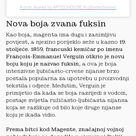
A post shared by ARTECHOUSE ® (@artechouse)
Nova boja zvana fuksin
Kao boja, magenta ima dugu i zanimljivu
povijest, a njezino porijeklo seže u kasno
19.
stoljeće. 1859. francuski kemičar po imenu
François-Emmanuel Verguin otkrio je novu
boju koju je nazvao fuksin
, a ova je boja
intenzivne ljubičasto-crvene nijanse brzo
postala popularna za upotrebu u proizvodnji
tekstila i odjeće. Međutim, Verguin je
primijetio da kada se boja razrijedi s vodom,
postaje svijetla ružičasto-ljubičasta nijansa
koja se razlikuje od bilo koje druge nijanse
koju je ikada vidio
.
Prema bitci kod Magente, značajnoj vojnoj