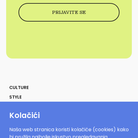
CULTURE
STYLE
SELF
Kolačići
POWER
LIFE
Naša web stranica koristi kolačiće (cookies) kako
IN THE MOOD
bi pružila najbolje iskustvo pregledavanja.