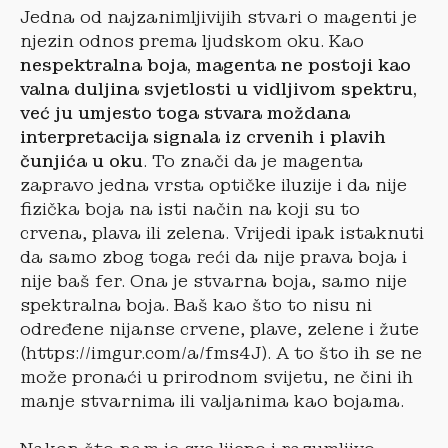
Jedna od najzanimljivijih stvari o magenti je
njezin odnos prema ljudskom oku. Kao
nespektralna boja, magenta ne postoji kao
valna duljina svjetlosti u vidljivom spektru,
već ju umjesto toga stvara moždana
interpretacija signala iz crvenih i plavih
čunjića u oku
. To znači da je magenta
zapravo jedna vrsta optičke iluzije i da nije
fizička boja na isti način na koji su to
crvena, plava ili zelena. Vrijedi ipak istaknuti
da samo zbog toga reći da nije prava boja i
nije baš fer. Ona je stvarna boja, samo nije
spektralna boja. Baš kao što to nisu ni
određene nijanse crvene, plave, zelene i žute
(https://imgur.com/a/fms4J). A to što ih se ne
može pronaći u prirodnom svijetu, ne čini ih
manje stvarnima ili valjanima kao bojama.