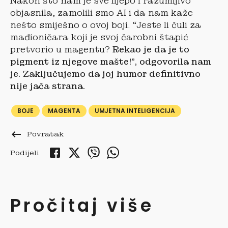
Nakon što nam je sve lijepo i razumljivo
objasnila, zamolili smo AI i da nam kaže
nešto smiješno o ovoj boji. “Jeste li čuli za
mađioničara koji je svoj čarobni štapić
pretvorio u magentu?
Rekao je da je to
pigment iz njegove mašte!”, odgovorila nam
je. Zaključujemo da joj humor definitivno
nije jača strana.
BOJE
MAGENTA
UMJETNA INTELIGENCIJA
keyboard_backspace
Povratak
Podijeli
Pročitaj više