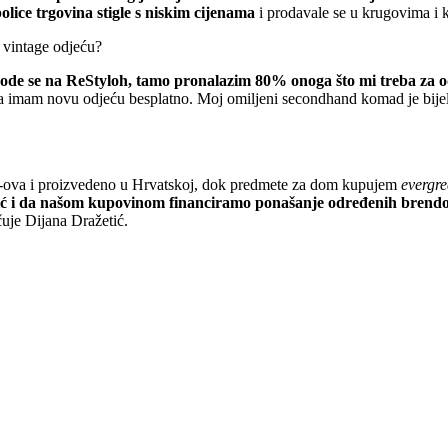
ice trgovina stigle s niskim cijenama
i prodavale se u krugovima i 
 vintage odjeću?
 svode se na ReStyloh, tamo pronalazim 80% onoga što mi treba za 
 imam novu odjeću besplatno. Moj omiljeni secondhand komad je bijela p
G-ova i proizvedeno u Hrvatskoj, dok predmete za dom kupujem
evergr
stić i da našom kupovinom financiramo ponašanje određenih brendo
čuje Dijana Dražetić.