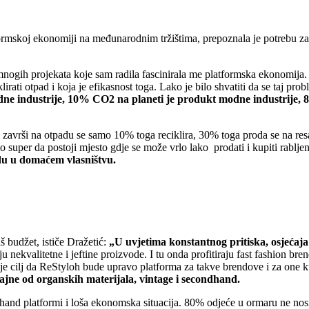
ormskoj ekonomiji na međunarodnim tržištima, prepoznala je potrebu z
nogih projekata koje sam radila fascinirala me platformska ekonomija.
lirati otpad i koja je efikasnost toga. Lako je bilo shvatiti da se taj pro
modne industrije, 10% CO2 na planeti je produkt modne industrije
i završi na otpadu se samo 10% toga reciklira, 30% toga proda se na re
lo super da postoji mjesto gdje se može vrlo lako prodati i kupiti rablj
du u domaćem vlasništvu.
 budžet, ističe Dražetić:
„U uvjetima konstantnog pritiska, osjećaja
u nekvalitetne i jeftine proizvode. I tu onda profitiraju fast fashion bre
 je cilj da ReStyloh bude upravo platforma za takve brendove i za one k
zajne od organskih materijala, vintage i secondhand.
ndhand platformi i loša ekonomska situacija. 80% odjeće u ormaru ne 