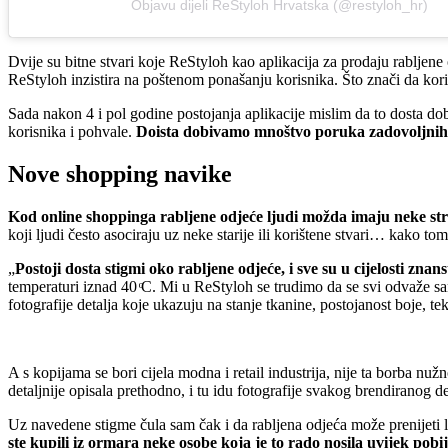
Objavu dijeli ReStyloh Hrvatska (@restyloh_hr)
Dvije su bitne stvari koje ReStyloh kao aplikacija za prodaju rabljene 
ReStyloh inzistira na poštenom ponašanju korisnika. Što znači da koris
Sada nakon 4 i pol godine postojanja aplikacije mislim da to dosta do
korisnika i pohvale.
Doista dobivamo mnoštvo poruka zadovoljnih kor
Nove shopping navike
Kod online shoppinga rabljene odjeće ljudi možda imaju neke strah
koji ljudi često asociraju uz neke starije ili korištene stvari… kako tom
„
Postoji dosta stigmi oko rabljene odjeće, i sve su u cijelosti znans
temperaturi iznad 40 ͦC. Mi u ReStyloh se trudimo da se svi odvaže sa
fotografije detalja koje ukazuju na stanje tkanine, postojanost boje, te
A s kopijama se bori cijela modna i retail industrija, nije ta borba 
detaljnije opisala prethodno, i tu idu fotografije svakog brendiranog de
Uz navedene stigme čula sam čak i da rabljena odjeća može prenijeti l
ste kupili iz ormara neke osobe koja je to rado nosila uvijek po