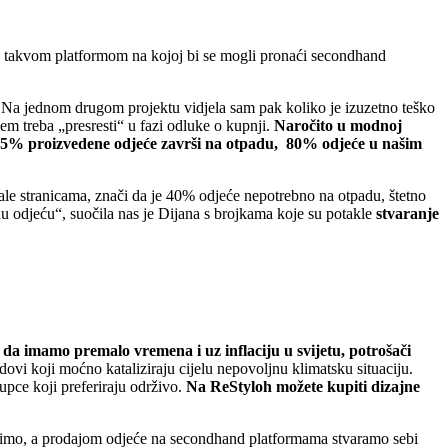
a takvom platformom na kojoj bi se mogli pronaći secondhand
 Na jednom drugom projektu vidjela sam pak koliko je izuzetno teško
blem treba „presresti“ u fazi odluke o kupnji.
Naročito u modnoj
, 85% proizvedene odjeće završi na otpadu, 80% odjeće u našim
sale stranicama, znači da je 40% odjeće nepotrebno na otpadu, štetno
enu odjeću“, suočila nas je Dijana s brojkama koje su potakle
stvaranje
 da imamo premalo vremena i uz inflaciju u svijetu, potrošači
ndovi koji moćno kataliziraju cijelu nepovoljnu klimatsku situaciju.
upce koji preferiraju održivo.
Na ReStyloh možete kupiti dizajne
nosimo, a prodajom odjeće na secondhand platformama stvaramo sebi