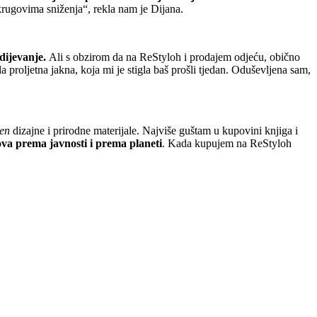
krugovima sniženja“, rekla nam je Dijana.
odijevanje.
Ali s obzirom da na ReStyloh i prodajem odjeću, obično
roljetna jakna, koja mi je stigla baš prošli tjedan. Oduševljena sam,
een
dizajne i prirodne materijale. Najviše guštam u kupovini knjiga i
va prema javnosti i prema planeti
. Kada kupujem na ReStyloh