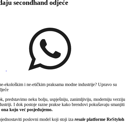
daju secondhand odjeće
 o ne-ekološkim i ne-etičkim praksama modne industrije? Upravo su
djeće
k, predstavimo neku bolju, uspješniju, zanimljiviju, moderniju verziju
dustriji. I dok postoje razne prakse kako brendovi pokušavaju smanjiti
je ona koju već posjedujemo.
ednostaviti poslovni model koji stoji iza
resale
platforme ReStyloh