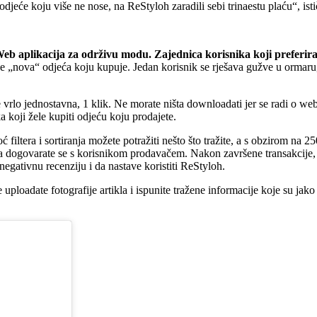
eće koju više ne nose, na ReStyloh zaradili sebi trinaestu plaću“, isti
Web aplikacija za održivu modu. Zajednica korisnika koji preferir
je „nova“ odjeća koju kupuje. Jedan korisnik se rješava gužve u ormaru,
je vrlo jednostavna, 1 klik. Ne morate ništa downloadati jer se radi o web
 koji žele kupiti odjeću koju prodajete.
iltera i sortiranja možete potražiti nešto što tražite, a s obzirom na 250
anja dogovarate se s korisnikom prodavačem. Nakon završene transakcije,
negativnu recenziju i da nastave koristiti ReStyloh.
loadate fotografije artikla i ispunite tražene informacije koje su jako bi