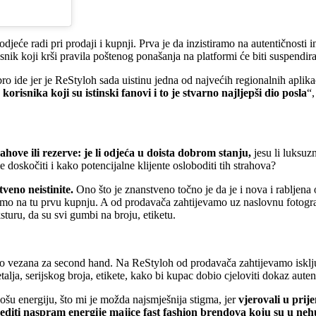
odjeće radi pri prodaji i kupnji. Prva je da inzistiramo na autentičnosti 
nik koji krši pravila poštenog ponašanja na platformi će biti suspendira
bro ide jer je ReStyloh sada uistinu jedna od najvećih regionalnih apli
isnika koji su istinski fanovi i to je stvarno najljepši dio posla
“,
ove ili rezerve: je li odjeća u doista dobrom stanju,
jesu li luksuzn
e doskočiti i kako potencijalne klijente osloboditi tih strahova?
tveno neistinite.
Ono što je znanstveno točno je da je i nova i rabljena 
mo na tu prvu kupnju. A od prodavača zahtijevamo uz naslovnu fotografi
ksturu, da su svi gumbi na broju, etiketu.
nužno vezana za second hand. Na ReStyloh od prodavača zahtijevamo iskl
talja, serijskog broja, etikete, kako bi kupac dobio cjeloviti dokaz auten
ošu energiju, što mi je možda najsmješnija stigma, jer
vjerovali u prij
bijediti naspram energije majice fast fashion brendova koju su u n