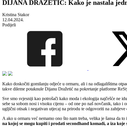
DIJANA DRAŽETIĆ: Kako je nastala jedna 
Kristina Stakor
12.04.2024.
Podijeli
Kako doskočiti gomilanju odjeće u ormaru, ali i na odlagalištima otpa
takve dileme potaknule Dijanu Dražetić na pokretanje platforme ReSty
Sve smo svjesniji kao potrošači kako moda i ekologija najčešće ne id
sebe sa sobom nosi i visoku cijenu – od one po naš novčanik, tako i on
ugljični otisak i negativan utjecaj na prirodu te odgovoriti na zahtjev
A ako u ormaru već nemamo ono što nam treba, velika je šansa da to 
na kojoj se mogu kupiti i prodati secondhand komadi, a iza koje s