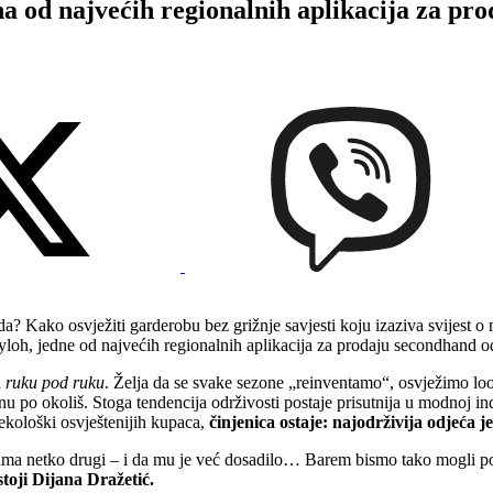
od najvećih regionalnih aplikacija za pro
da? Kako osvježiti garderobu bez grižnje savjesti koju izaziva svijest
loh, jedne od najvećih regionalnih aplikacija za prodaju secondhand o
u
ruku pod ruku
. Želja da se svake sezone „reinventamo“, osvježimo loo
u po okoliš. Stoga tendencija održivosti postaje prisutnija u modnoj in
e ekološki osvještenijih kupaca,
činjenica ostaje: najodrživija odjeća 
ima netko drugi – i da mu je već dosadilo… Barem bismo tako mogli poj
toji Dijana Dražetić.