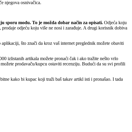
če njegova osnivačica.
aju sporu modu. To je možda dobar način za opisati.
Odjeća koju
 prodaje odjeću koju više ne nosi i zarađuje. A drugi korisnik dobiva
 aplikaciji, što znači da kroz vaš internet preglednik možete obaviti
00 izlistanih artikala možete pronaći čak i ako tražite nešto vrlo
 možete prodavaču/kupcu ostaviti recenziju. Budući da su svi profili
tne kako bi kupac koji traži baš takav artikl isti i pronašao. I tada