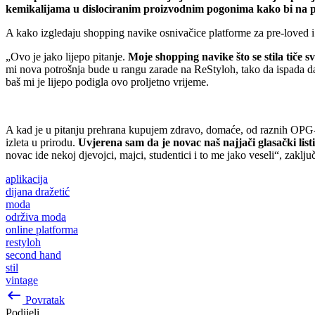
kemikalijama u dislociranim proizvodnim pogonima kako bi na pol
A kako izgledaju shopping navike osnivačice platforme za pre-loved i
„Ovo je jako lijepo pitanje.
Moje shopping navike što se stila tiče
mi nova potrošnja bude u rangu zarade na ReStyloh, tako da ispada da
baš mi je lijepo podigla ovo proljetno vrijeme.
A kad je u pitanju prehrana kupujem zdravo, domaće, od raznih OP
izleta u prirodu.
Uvjerena sam da je novac naš najjači glasački li
novac ide nekoj djevojci, majci, studentici i to me jako veseli“, zaklju
aplikacija
dijana dražetić
moda
održiva moda
online platforma
restyloh
second hand
stil
vintage
keyboard_backspace
Povratak
Podijeli