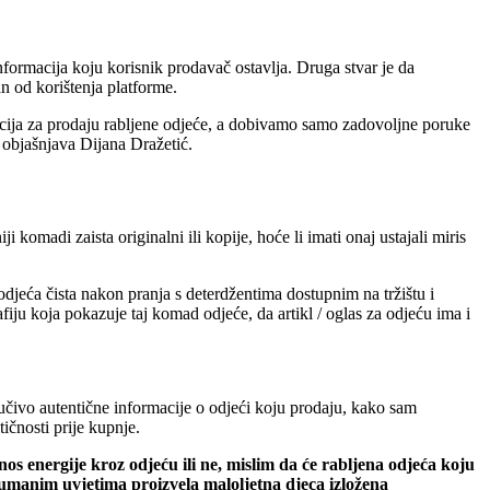
informacija koju korisnik prodavač ostavlja. Druga stvar je da
n od korištenja platforme.
kacija za prodaju rabljene odjeće, a dobivamo samo zadovoljne poruke
 objašnjava Dijana Dražetić.
iji komadi zaista originalni ili kopije, hoće li imati onaj ustajali miris
odjeća čista nakon pranja s deterdžentima dostupnim na tržištu i
ju koja pokazuje taj komad odjeće, da artikl / oglas za odjeću ima i
jučivo autentične informacije o odjeći koju prodaju, kako sam
tičnosti prije kupnje.
enos energije kroz odjeću ili ne, mislim da će rabljena odjeća koju
ehumanim uvjetima proizvela maloljetna djeca izložena