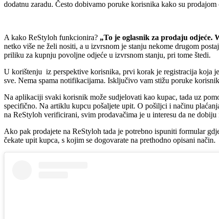
dodatnu zaradu. Često dobivamo poruke korisnika kako su prodajom odj
A kako ReStyloh funkcionira?
„To je oglasnik za prodaju odjeće. 
netko više ne želi nositi, a u izvrsnom je stanju nekome drugom posta
priliku za kupnju povoljne odjeće u izvrsnom stanju, pri tome štedi.
U korištenju iz perspektive korisnika, prvi korak je registracija koja 
sve. Nema spama notifikacijama. Isključivo vam stižu poruke korisnika
Na aplikaciji svaki korisnik može sudjelovati kao kupac, tada uz pomoć f
specifično. Na artiklu kupcu pošaljete upit. O pošiljci i načinu plać
na ReStyloh verificirani, svim prodavačima je u interesu da ne dobiju 
Ako pak prodajete na ReStyloh tada je potrebno ispuniti formular gdje up
čekate upit kupca, s kojim se dogovarate na prethodno opisani način.