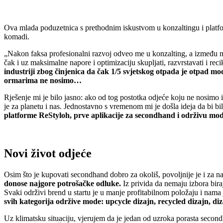
Ova mlada poduzetnica s prethodnim iskustvom u konzaltingu i platf
komadi.
„Nakon faksa profesionalni razvoj odveo me u konzalting, a između m
čak i uz maksimalne napore i optimizaciju skupljati, razvrstavati i recik
industriji zbog činjenica da čak 1/5 svjetskog otpada je otpad 
ormarima ne nosimo…
Rješenje mi je bilo jasno: ako od tog postotka odjeće koju ne nosimo 
je za planetu i nas. Jednostavno s vremenom mi je došla ideja da bi bi
platforme ReStyloh, prve aplikacije za secondhand i održivu mo
Novi život odjeće
Osim što je kupovati secondhand dobro za okoliš, povoljnije je i za naš
donose najgore potrošačke odluke.
Iz privida da nemaju izbora biraj
Svaki održivi brend u startu je u manje profitabilnom položaju i nama
svih kategorija održive mode: upcycle dizajn, recycled dizajn, di
Uz klimatsku situaciju, vjerujem da je jedan od uzroka porasta seco