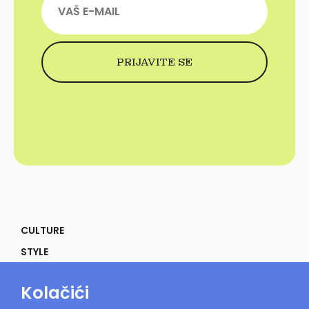
CULTURE
STYLE
SELF
Kolačići
POWER