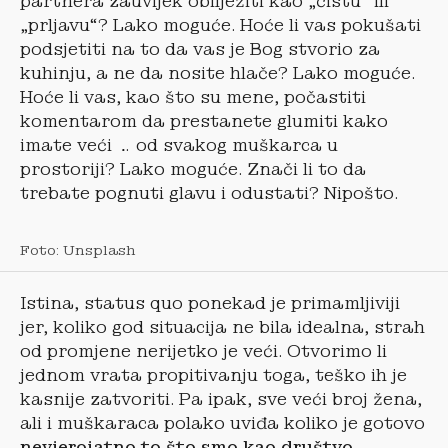
partnera zauvijek obilježiti kao „čistu“ ili
„prljavu“? Lako moguće. Hoće li vas pokušati
podsjetiti na to da vas je Bog stvorio za
kuhinju, a ne da nosite hlače? Lako moguće.
Hoće li vas, kao što su mene, počastiti
komentarom da prestanete glumiti kako
imate veći … od svakog muškarca u
prostoriji? Lako moguće. Znači li to da
trebate pognuti glavu i odustati? Nipošto.
Foto: Unsplash
Istina, status quo ponekad je primamljiviji
jer, koliko god situacija ne bila idealna, strah
od promjene nerijetko je veći. Otvorimo li
jednom vrata propitivanju toga, teško ih je
kasnije zatvoriti. Pa ipak, sve veći broj žena,
ali i muškaraca polako uviđa koliko je gotovo
nevjerojatno to što smo kao društvo