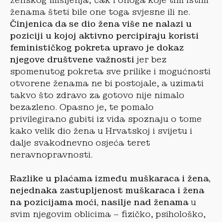
ženskog mišljenja; čak i onoga koje tim istim
ženama šteti bile one toga svjesne ili ne.
Činjenica da se dio žena više ne nalazi u
poziciji u kojoj aktivno percipiraju koristi
feminističkog pokreta upravo je dokaz
njegove društvene važnosti
jer bez
spomenutog pokreta sve prilike i mogućnosti
otvorene ženama ne bi postojale, a uzimati
takvo što zdravo za gotovo nije nimalo
bezazleno. Opasno je, te pomalo
privilegirano gubiti iz vida spoznaju o tome
kako velik dio žena u Hrvatskoj i svijetu i
dalje svakodnevno osjeća teret
neravnopravnosti.
Razlike u plaćama između muškaraca i žena,
nejednaka zastupljenost muškaraca i žena
na pozicijama moći, nasilje nad ženama
u
svim njegovim oblicima – fizičko, psihološko,