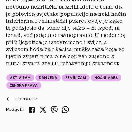
potpuno nekritički prigrlili ideju o tome da
je polovica svjetske populacije na neki način
inferiorna.
Feministički pokret ovdje je kako
bi podsjetio da tome nije tako – ni ispod, ni
iznad, već potpuno ravnopravno. U modernoj
priči ljepotica je istovremeno i zvijer, a
svijetom hoda bar šačica muškaraca koja se
lijepih zvijeri nimalo ne boji već zajedno s
njima stvara zreliju i pravedniju stvarnost.
AKTIVIZAM
DAN ŽENA
FEMINIZAM
NOĆNI MARŠ
ŽENSKA PRAVA
keyboard_backspace
Povratak
Podijeli