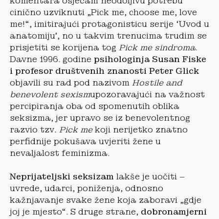
komentara osjećam neodoljivu potrebu
cinično uzviknuti „Pick me, choose me, love
me!“, imitirajući protagonisticu serije ‘Uvod u
anatomiju’, no u takvim trenucima trudim se
prisjetiti se korijena tog
Pick me sindroma
.
Davne 1996. godine
psihologinja Susan Fiske
i profesor društvenih znanosti Peter Glick
objavili su rad pod nazivom
Hostile and
benevolent sexism
upozoravajući na važnost
percipiranja oba od spomenutih oblika
seksizma, jer upravo se iz benevolentnog
razvio tzv
. Pick me
koji nerijetko znatno
perfidnije pokušava uvjeriti žene u
nevaljalost feminizma.
Neprijateljski seksizam
lakše je uočiti –
uvrede, udarci, poniženja, odnosno
kažnjavanje svake žene koja zaboravi „gdje
joj je mjesto“. S druge strane,
dobronamjerni