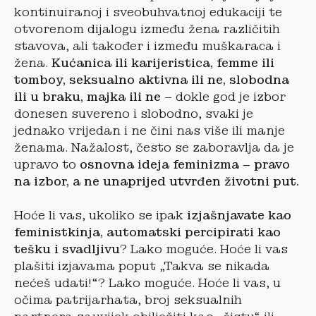
kontinuiranoj i sveobuhvatnoj edukaciji te
otvorenom dijalogu između žena različitih
stavova, ali također i između muškaraca i
žena.
Kućanica ili karijeristica, femme ili
tomboy, seksualno aktivna ili ne, slobodna
ili u braku, majka ili ne
– dokle god je izbor
donesen suvereno i slobodno, svaki je
jednako vrijedan i ne čini nas više ili manje
ženama. Nažalost, često se zaboravlja da je
upravo to
osnovna ideja feminizma – pravo
na izbor, a ne unaprijed utvrđen životni put.
Hoće li vas, ukoliko se ipak
izjašnjavate kao
feministkinja, automatski percipirati kao
tešku i svadljivu
? Lako moguće. Hoće li vas
plašiti izjavama poput „Takva se nikada
nećeš udati!“? Lako moguće. Hoće li vas, u
očima patrijarhata, broj seksualnih