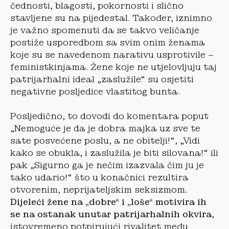
čednosti, blagosti, pokornosti i slično
stavljene su na pijedestal. Također, iznimno
je važno spomenuti da se takvo veličanje
postiže usporedbom sa svim onim ženama
koje su se navedenom narativu usprotivile –
feministkinjama. Žene koje ne utjelovljuju taj
patrijarhalni ideal „zaslužile“ su osjetiti
negativne posljedice vlastitog bunta.
Posljedično, to dovodi do komentara poput
„Nemoguće je da je dobra majka uz sve te
sate posvećene poslu, a ne obitelji!“, „Vidi
kako se obukla, i zaslužila je biti silovana!“ ili
pak „Sigurno ga je nečim izazvala čim ju je
tako udario!“ što u konačnici rezultira
otvorenim, neprijateljskim seksizmom
.
Dijeleći žene na „dobre“ i „loše“ motivira ih
se na ostanak unutar patrijarhalnih okvira
,
istovremeno potpirujući rivalitet među