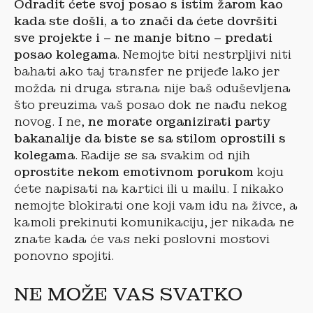
Odradit ćete svoj posao s istim žarom kao
kada ste došli, a to znači da ćete dovršiti
sve projekte i – ne manje bitno – predati
posao kolegama
. Nemojte biti nestrpljivi niti
bahati ako taj transfer ne prijeđe lako jer
možda ni druga strana nije baš oduševljena
što preuzima vaš posao dok ne nađu nekog
novog. I ne,
ne morate organizirati party
bakanalije da biste se sa stilom oprostili s
kolegama
. Radije se sa svakim od njih
oprostite nekom emotivnom porukom
koju
ćete napisati na kartici ili u mailu. I nikako
nemojte blokirati one koji vam idu na živce, a
kamoli prekinuti komunikaciju, jer nikada ne
znate kada će vas neki poslovni mostovi
ponovno spojiti.
NE MOŽE VAS SVATKO