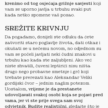
krenimo od tog osjećaja grižnje savjesti
koji
vam se uporno javlja u trbuhu svaki put
kada netko spomene vaš posao.
SREŽITE KRIVNJU
Da pogađamo, donijeli ste odluku da ćete
zatvoriti staro poglavlje života, dati otkaz i
okušati se u nečemu novom, no odjednom su
vam se počeli javljati neki čudni znakovi u
trbuhu kao kada ste zaljubljeni. Ako već
niste shvatili, čuveni leptirići nisu ništa
drugo nego probavne smetnje i grč koji
trebate prerezati kao Aleksandar Veliki
gordijski čvor – jednim naglim potezom.
Uostalom,
vrijeme je da prestanete
udovoljavati svakoj osobi koja se pojavi pred
vama, jer vi ste prije svega sam svoj
odvjetnik
.
Budite realistični,
gledajte što je