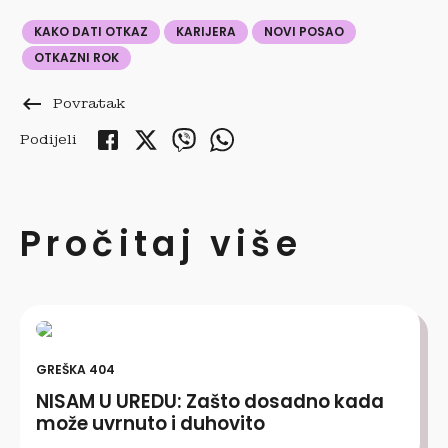
KAKO DATI OTKAZ
KARIJERA
NOVI POSAO
OTKAZNI ROK
keyboard_backspace
Povratak
Podijeli
Pročitaj više
GREŠKA 404
NISAM U UREDU: Zašto dosadno kada
može uvrnuto i duhovito