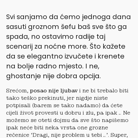
Svi sanjamo da ćemo jednoga dana
sasuti groznom šefu baš sve što ga
spada, no ostavimo radije taj
scenarij za noćne more. Što kažete
da se elegantno izvučete i krenete
na bolje radno mjesto. I ne,
ghostanje nije dobra opcija.
Srećom,
posao nije ljubav
i ne bi trebalo biti
tako teško prekinuti, jer nigdje niste
potpisali (barem se tako nadamo) da ćete
cijeli život provesti u dobru i zlu, pa ipak… Ne
možemo se oteti dojmu da sve što napišemo
ipak neće biti neka vrsta one grozne
rečenice ‘Dragi, nije problem u tebi…’. Super,