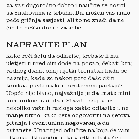
za vas dugoročno dobro i naučite se nositi
sa znakovima iz trbuha.
Da, možda vas malo
peče grižnja savjesti, ali to ne znači da ne
činite nešto dobro za sebe.
NAPRAVITE PLAN
Kako reći šefu da odlazite, trebate li mu
uletjeti u ured čim dođe na posao, čekati kraj
radnog dana, onaj rijetki trenutak kada se
nasmije, kada se nakon pete čaše džin
tonika opusti na korporativnom partyju?
Uopće nije bitno,
najvažnije je da imate mini
komunikacijski plan
. Stavite na papir
nekoliko važnih razloga zašto odlazite i, ne
manje bitno, kako ćete odgovoriti na šefova
pitanja i eventualna nagovaranja da
ostanete.
Unaprijed odlučite na koja će vam
pitanja biti ugodno odgovoriti, a koja će i