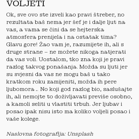
VOLJETI
Ok, sve ovo ste izveli kao pravi štreber, no
rezultata baš nema jer šef je i dalje ljut na
vas, a vama se čini da se hejterska
atmosfera prenijela i na ostatak tima?
Glavu gore! Žao vam je, razumijete ih, ali s
druge strane – ne možete nikoga natjerati
da vas voli. Uostalom, tko zna koji je pravi
razlog takvog ponašanja. Možda su ljuti jer
su svjesni da vas ne mogu baš u tako
kratkom roku zamijeniti, možda ih pere
ljubomora… No koji god razlog bio, saslušajte
ih, ali nemojte to doživljavati previše osobno,
a kamoli seliti u vlastiti trbuh. Jer ljubav i
posao ipak nisu isto ma koliko voljeli posao i
vaše kolege.
Naslovna fotografija: Unsplash