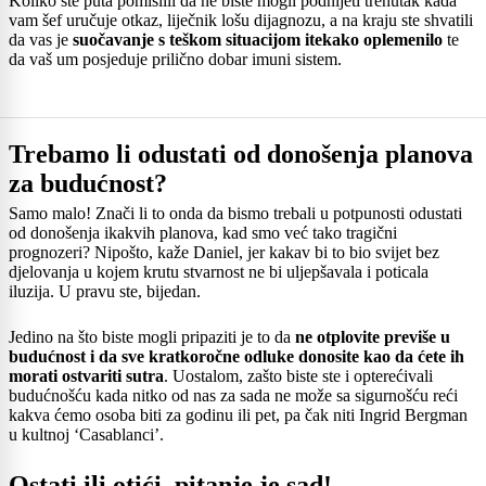
Koliko ste puta pomislili da ne biste mogli podnijeti trenutak kada
vam šef uručuje otkaz, liječnik lošu dijagnozu, a na kraju ste shvatili
da vas je
suočavanje s teškom situacijom itekako oplemenilo
te
da vaš um posjeduje prilično dobar imuni sistem.
Trebamo li odustati od donošenja planova
za budućnost?
Samo malo! Znači li to onda da bismo trebali u potpunosti odustati
od donošenja ikakvih planova, kad smo već tako tragični
prognozeri? Nipošto, kaže Daniel, jer kakav bi to bio svijet bez
djelovanja u kojem krutu stvarnost ne bi uljepšavala i poticala
iluzija. U pravu ste, bijedan.
Jedino na što biste mogli pripaziti je to da
ne otplovite previše u
budućnost i da sve kratkoročne odluke donosite kao da ćete ih
morati ostvariti sutra
. Uostalom, zašto biste ste i opterećivali
budućnošću kada nitko od nas za sada ne može sa sigurnošću reći
kakva ćemo osoba biti za godinu ili pet, pa čak niti Ingrid Bergman
u kultnoj ‘Casablanci’.
Ostati ili otići, pitanje je sad!