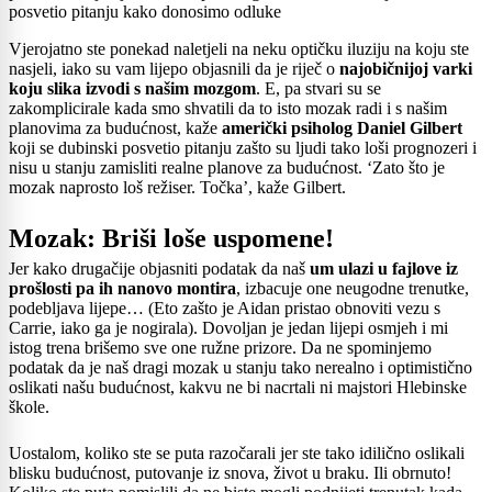
posvetio pitanju kako donosimo odluke
Vjerojatno ste ponekad naletjeli na neku optičku iluziju na koju ste
nasjeli, iako su vam lijepo objasnili da je riječ o
najobičnijoj varki
koju slika izvodi s našim mozgom
. E, pa stvari su se
zakomplicirale kada smo shvatili da to isto mozak radi i s našim
planovima za budućnost, kaže
američki psiholog Daniel Gilbert
koji se dubinski posvetio pitanju zašto su ljudi tako loši prognozeri i
nisu u stanju zamisliti realne planove za budućnost. ‘Zato što je
mozak naprosto loš režiser. Točka’, kaže Gilbert.
Mozak: Briši loše uspomene!
Jer kako drugačije objasniti podatak da naš
um ulazi u fajlove iz
prošlosti pa ih nanovo montira
, izbacuje one neugodne trenutke,
podebljava lijepe… (Eto zašto je Aidan pristao obnoviti vezu s
Carrie, iako ga je nogirala). Dovoljan je jedan lijepi osmjeh i mi
istog trena brišemo sve one ružne prizore. Da ne spominjemo
podatak da je naš dragi mozak u stanju tako nerealno i optimistično
oslikati našu budućnost, kakvu ne bi nacrtali ni majstori Hlebinske
škole.
Uostalom, koliko ste se puta razočarali jer ste tako idilično oslikali
blisku budućnost, putovanje iz snova, život u braku. Ili obrnuto!