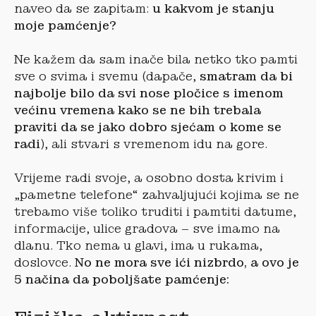
naveo da se zapitam:
u kakvom je stanju
moje pamćenje?
Ne kažem da sam inače bila netko tko pamti
sve o svima i svemu (dapače,
smatram da bi
najbolje bilo da svi nose pločice s imenom
većinu vremena kako se ne bih trebala
praviti da se jako dobro sjećam o kome se
radi
), ali stvari s vremenom idu na gore.
Vrijeme radi svoje, a osobno dosta krivim i
„pametne telefone“ zahvaljujući kojima se ne
trebamo više toliko truditi i pamtiti datume,
informacije, ulice gradova – sve imamo na
dlanu. Tko nema u glavi, ima u rukama,
doslovce.
No ne mora sve ići nizbrdo, a ovo je
5 načina da poboljšate pamćenje: