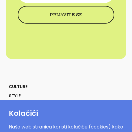
CULTURE
STYLE
SELF
Kolačići
POWER
LIFE
Naša web stranica koristi kolačiće (cookies) kako