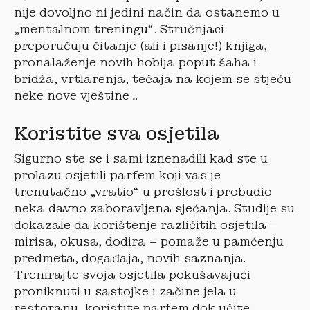
nije dovoljno ni jedini način da ostanemo u
„mentalnom treningu“. Stručnjaci
preporučuju čitanje (ali i pisanje!) knjiga,
pronalaženje novih hobija poput šaha i
bridža, vrtlarenja, tečaja na kojem se stječu
neke nove vještine…
Koristite sva osjetila
Sigurno ste se i sami iznenadili kad ste u
prolazu osjetili parfem koji vas je
trenutačno „vratio“ u prošlost i probudio
neka davno zaboravljena sjećanja. Studije su
dokazale da korištenje različitih osjetila –
mirisa, okusa, dodira – pomaže u pamćenju
predmeta, događaja, novih saznanja.
Trenirajte svoja osjetila pokušavajući
proniknuti u sastojke i začine jela u
restoranu, koristite parfem dok učite…