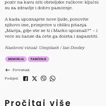
poziv na kavu niti obiteljske ručkove: ključni
su za zdravlje i dobro pamćenje.
A kada upoznajete nove ljude, ponovite
njihovo ime, primjerice u obliku pitanja
„Marija, gdje ste se ti i Marko upoznali?“ – i
veće su šanse da ćete ga doista i zapamtiti.
Naslovni vizual: Unsplash / Ian Dooley
MEMORIJA
PAMĆENJE
keyboard_backspace
Povratak
Podijeli
Pročitaj više