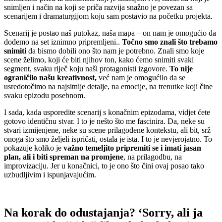
snimljen i način na koji se priča razvija snažno je povezan sa
scenarijem i dramaturgijom koju sam postavio na početku projekta.
Scenarij je postao naš putokaz, naša mapa – on nam je omogućio da
dođemo na set iznimno pripremljeni..
Točno smo znali što trebamo
snimiti
da bismo dobili ono što nam je potrebno. Znali smo koje
scene želimo, koji će biti njihov ton, kako ćemo snimiti svaki
segment, svaku riječ koju naši protagonisti izgovore.
To nije
ograničilo našu kreativnost,
već nam je omogućilo da se
usredotočimo na najsitnije detalje, na emocije, na trenutke koji čine
svaku epizodu posebnom.
I sada, kada usporedite scenarij s konačnim epizodama, vidjet ćete
gotovo identičnu stvar. I to je nešto što me fascinira. Da, neke su
stvari izmijenjene, neke su scene prilagođene kontekstu, ali bit, srž
onoga što smo željeli ispričati, ostala je ista. I to je nevjerojatno. To
pokazuje koliko je
važno temeljito pripremiti se i imati jasan
plan, ali i biti spreman na promjene
, na prilagodbu, na
improvizaciju. Jer u konačnici, to je ono što čini ovaj posao tako
uzbudljivim i ispunjavajućim.
Na korak do odustajanja? ‘Sorry, ali ja