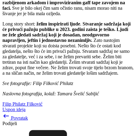
razbijenom arkadom i improviziranim gaff tape zavojem na
faci.
Sve je bilo okej čim sam očistio ranu, nisam morao niti na
šivanje jer je bila mala ozljeda.
Long story short:
želim inspirirati ljude
.
Stvaranje sadržaja koji
će privući pažnju publike u 2023. godini zaista je teško. Ljudi
ne žele gledati sadržaj koji je dosadan, neodgovorno
napravljen, jeftin i jednostavno nezanimljiv.
Zato nastojim
stvarati projekte koji su doista posebni. Nešto što će ostati kod
gledatelja, nešto što će im privući pažnju. Stvaram sadržaj ne samo
za gledatelje, već i za sebe, i ne želim prevariti sebe. Želim biti
tretiran na isti način kao gledatelji. Želim stvarati sadržaj koji je
zdrav, poput fine večere. Ne želim trovati svoje tijelo brzom hranom,
a na sličan način, ne želim trovati gledatelje lošim sadržajem.
Sve fotografije: Filip Filković Philatz
Naslovna fotografija, kolaž: Tamara Švelić Sabljić
Filip Philatz Filković
Uspon ideja
keyboard_backspace
Povratak
Podijeli