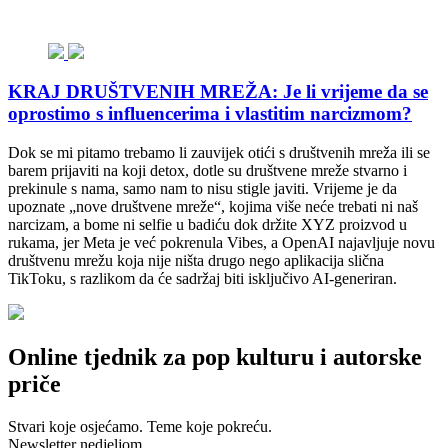
KRAJ DRUŠTVENIH MREŽA: Je li vrijeme da se
oprostimo s influencerima i vlastitim narcizmom?
Dok se mi pitamo trebamo li zauvijek otići s društvenih mreža ili se
barem prijaviti na koji detox, dotle su društvene mreže stvarno i
prekinule s nama, samo nam to nisu stigle javiti. Vrijeme je da
upoznate „nove društvene mreže“, kojima više neće trebati ni naš
narcizam, a bome ni selfie u badiću dok držite XYZ proizvod u
rukama, jer Meta je već pokrenula Vibes, a OpenAI najavljuje novu
društvenu mrežu koja nije ništa drugo nego aplikacija slična
TikToku, s razlikom da će sadržaj biti isključivo AI-generiran.
Online tjednik za pop kulturu i autorske
priče
Stvari koje osjećamo. Teme koje pokreću.
Newsletter nedjeljom.