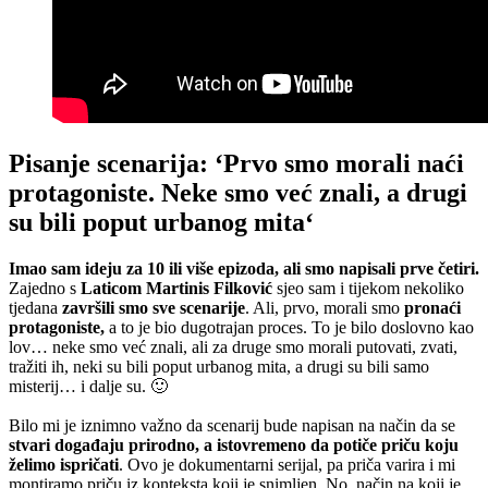
Pisanje scenarija: ‘Prvo smo morali naći
protagoniste. Neke smo već znali, a drugi
su bili poput urbanog mita
‘
Imao sam ideju za 10 ili više epizoda, ali smo napisali prve četiri.
Zajedno s
Laticom Martinis Filković
sjeo sam i tijekom nekoliko
tjedana
završili smo sve scenarije
. Ali, prvo, morali smo
pronaći
protagoniste,
a to je bio dugotrajan proces. To je bilo doslovno kao
lov… neke smo već znali, ali za druge smo morali putovati, zvati,
tražiti ih, neki su bili poput urbanog mita, a drugi su bili samo
misterij… i dalje su. 🙂
Bilo mi je iznimno važno da scenarij bude napisan na način da se
stvari događaju prirodno, a istovremeno da potiče priču koju
želimo ispričati
. Ovo je dokumentarni serijal, pa priča varira i mi
montiramo priču iz konteksta koji je snimljen. No, način na koji je