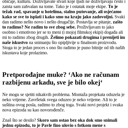
običaje, kulturu. Doživljavate stvari koje ljudi ne doživljavaju često i
zaista sam zahvalan na tome. Tako je i ostatak moje ekipe.
To je
težak rad, spavanje u hotelima, stalno putovanje, ali osjećamo
kako se sve to isplati i kako smo na kraju jako zadovoljni.
Svaki
dan radimo nešto novo i nešto drugačije. Postavlja se pitanje,
zašto
to radimo? Ne radim to sve zbog sebe.
Proživljavam to jako
osobno i emotivno jer se to meni (i mojoj filmskoj ekipi) događa ali
mi to radimo zbog drugih.
Želimo pokazati drugima i prenijeti im
naše iskustvo
na snimanju što opipljivije u finalnom proizvodu.
Stoga to je jedan proces s ono što radimo je puno bitnije od tih naših
iskustava koje prolazimo.
Pretporođajne muke? ‘Ako ne računam
razbijenu arkadu, sve je bilo okej
‘
Ne mogu se sjetiti nikakvih problema. Montaža projekata oduzela je
neko vrijeme. Završetak svega oduzeo je neko vrijeme. Ali to je
suština ovog posla, radimo to zbog toga. Svaki novi projekt i svaka
nova epizoda su kao novorođenče.
Znaš što se desilo?
Skoro sam ostao bez oka dok smo snimali
jednu epizodu, to je Pavle fino ulovio s fotkom mene s