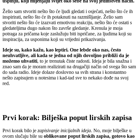
uspinju, koji mijenjaju svijet oko sebe na svoj jedinstven način.
Želio sam stvoriti nešto što će ljudi gledati i osjećati, nešto što će ih
inspirirati, nešto što će ih potaknuti na razmišljanje. Želio sam
stvoriti nešto što će izazvati emotivnu reakciju, nešto što će ostati s
gledateljima dugo nakon što završe gledanje. Krenula je moja
potraga za pričama koje zaslužuju biti ispričane, za ljudima koji su
inspiracija, za usponima koji su vrijedni prikazivanja.
Ideje su, kako kažu, kao leptiri. One lebde oko nas, često
neuhvatljive, ali kada se jedna od njih dovoljno približi da je
možemo uhvatiti
, to je trenutak čiste radosti. Ideja je bila snažna i
znao sam da je moram realizirati na drugačiji način od svega što sam
do sada radio. Ideje dolaze doslovno sa svih strana i konstantno
nešto zapisujem u notesima i kad-tad sve to nekako dođe na svoj
red.
Prvi korak: Bilješka poput lirskih zapisa
Prvi korak bilo je
zapisivanje inicijalnih ideja
. No, moje bilješke u
ovom slučaju bile su
oblikovane poput lirskih zapisa, gotovo kao