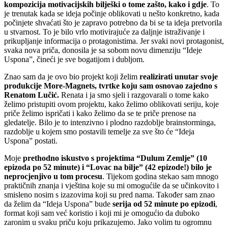
kompozicija motivacijskih bilješki o tome zašto, kako i gdje
. To
je trenutak kada se ideja počinje oblikovati u nešto konkretno, kada
počinjete shvaćati što je zapravo potrebno da bi se ta ideja pretvorila
u stvarnost. To je bilo vrlo motivirajuće za daljnje istraživanje i
prikupljanje informacija o protagonistima. Jer svaki novi protagonist,
svaka nova priča, donosila je sa sobom novu dimenziju “Ideje
Uspona”, čineći je sve bogatijom i dubljom.
Znao sam da je ovo bio projekt koji želim
realizirati unutar svoje
produkcije More-Magnets, tvrtke koju sam osnovao zajedno s
Renatom Lučić.
Renata i ja smo sjeli i razgovarali o tome kako
želimo pristupiti ovom projektu, kako želimo oblikovati seriju, koje
priče želimo ispričati i kako želimo da se te priče prenose na
gledatelje. Bilo je to intenzivno i plodno razdoblje brainstorminga,
razdoblje u kojem smo postavili temelje za sve što će “Ideja
Uspona” postati.
Moje
prethodno iskustvo s projektima “Dulum Zemlje” (10
epizoda po 52 minute) i “Lovac na bilje” (42 epizode!) bilo je
neprocjenjivo u tom procesu
. Tijekom godina stekao sam mnogo
praktičnih znanja i vještina koje su mi omogućile da se učinkovito i
smisleno nosim s izazovima koji su pred nama. Također sam znao
da želim da “Ideja Uspona” bude
serija od 52 minute po epizodi
,
format koji sam već koristio i koji mi je omogućio da duboko
zaronim u svaku priču koju prikazujemo. Jako volim tu ogromnu