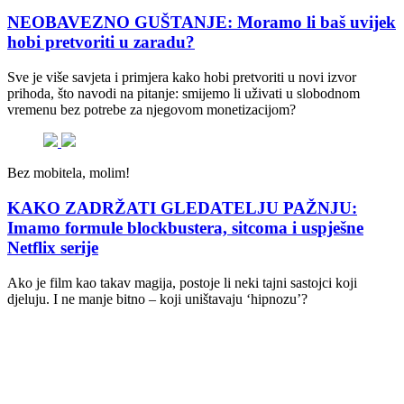
NEOBAVEZNO GUŠTANJE: Moramo li baš uvijek
hobi pretvoriti u zaradu?
Sve je više savjeta i primjera kako hobi pretvoriti u novi izvor
prihoda, što navodi na pitanje: smijemo li uživati u slobodnom
vremenu bez potrebe za njegovom monetizacijom?
Bez mobitela, molim!
KAKO ZADRŽATI GLEDATELJU PAŽNJU:
Imamo formule blockbustera, sitcoma i uspješne
Netflix serije
Ako je film kao takav magija, postoje li neki tajni sastojci koji
djeluju. I ne manje bitno – koji uništavaju ‘hipnozu’?