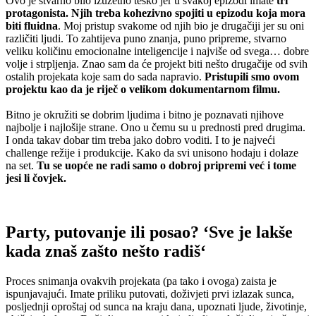
Ovo je stvarno bilo izuzetno teško jer u svakoj epizodi imate
tri
protagonista. Njih treba kohezivno spojiti u epizodu koja mora
biti fluidna
. Moj pristup svakome od njih bio je drugačiji jer su oni
različiti ljudi. To zahtijeva puno znanja, puno pripreme, stvarno
veliku količinu emocionalne inteligencije i najviše od svega… dobre
volje i strpljenja. Znao sam da će projekt biti nešto drugačije od svih
ostalih projekata koje sam do sada napravio.
Pristupili smo ovom
projektu kao da je riječ o velikom dokumentarnom filmu.
Bitno je okružiti se dobrim ljudima i bitno je poznavati njihove
najbolje i najlošije strane. Ono u čemu su u prednosti pred drugima.
I onda takav dobar tim treba jako dobro voditi. I to je najveći
challenge režije i produkcije. Kako da svi unisono hodaju i dolaze
na set.
Tu se uopće ne radi samo o dobroj pripremi već i tome
jesi li čovjek.
Party, putovanje ili posao? ‘Sve je lakše
kada znaš zašto nešto radiš
‘
Proces snimanja ovakvih projekata (pa tako i ovoga) zaista je
ispunjavajući. Imate priliku putovati, doživjeti prvi izlazak sunca,
posljednji oproštaj od sunca na kraju dana, upoznati ljude, životinje,