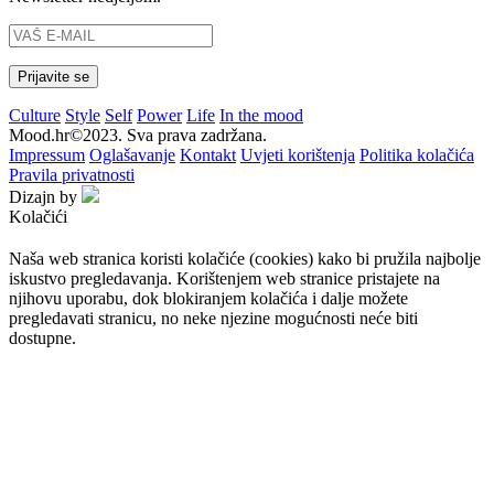
Culture
Style
Self
Power
Life
In the mood
Mood.hr©2023. Sva prava zadržana.
Impressum
Oglašavanje
Kontakt
Uvjeti korištenja
Politika kolačića
Pravila privatnosti
Dizajn by
Kolačići
Naša web stranica koristi kolačiće (cookies) kako bi pružila najbolje
iskustvo pregledavanja. Korištenjem web stranice pristajete na
njihovu uporabu, dok blokiranjem kolačića i dalje možete
pregledavati stranicu, no neke njezine mogućnosti neće biti
dostupne.
Prihvaćam