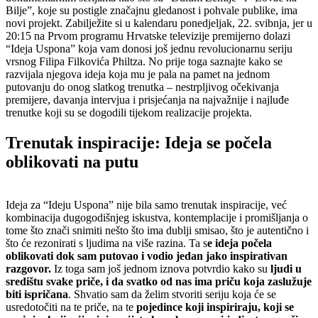
Bilje”, koje su postigle značajnu gledanost i pohvale publike, ima
novi projekt. Zabilježite si u kalendaru ponedjeljak, 22. svibnja, jer u
20:15 na Prvom programu Hrvatske televizije premijerno dolazi
“Ideja Uspona” koja vam donosi još jednu revolucionarnu seriju
vrsnog Filipa Filkovića Philtza. No prije toga saznajte kako se
razvijala njegova ideja koja mu je pala na pamet na jednom
putovanju do onog slatkog trenutka – nestrpljivog očekivanja
premijere, davanja intervjua i prisjećanja na najvažnije i najluđe
trenutke koji su se dogodili tijekom realizacije projekta.
Trenutak inspiracije: Ideja se počela
oblikovati na putu
Ideja za “Ideju Uspona” nije bila samo trenutak inspiracije, već
kombinacija dugogodišnjeg iskustva, kontemplacije i promišljanja o
tome što znači snimiti nešto što ima dublji smisao, što je autentično i
što će rezonirati s ljudima na više razina. Ta s
e ideja počela
oblikovati dok sam putovao i vodio jedan jako inspirativan
razgovor.
Iz toga sam još jednom iznova potvrdio kako su
ljudi u
središtu svake priče, i da svatko od nas ima priču koja zaslužuje
biti ispričana
. Shvatio sam da želim stvoriti seriju koja će se
usredotočiti na te priče, na te
pojedince koji inspiriraju, koji se