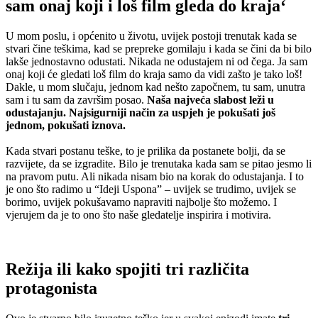
sam onaj koji i loš film gleda do kraja
‘
U mom poslu, i općenito u životu, uvijek postoji trenutak kada se
stvari čine teškima, kad se prepreke gomilaju i kada se čini da bi bilo
lakše jednostavno odustati. Nikada ne odustajem ni od čega. Ja sam
onaj koji će gledati loš film do kraja samo da vidi zašto je tako loš!
Dakle, u mom slučaju, jednom kad nešto započnem, tu sam, unutra
sam i tu sam da završim posao.
Naša najveća slabost leži u
odustajanju. Najsigurniji način za uspjeh je pokušati još
jednom, pokušati iznova.
Kada stvari postanu teške, to je prilika da postanete bolji, da se
razvijete, da se izgradite. Bilo je trenutaka kada sam se pitao jesmo li
na pravom putu. Ali nikada nisam bio na korak do odustajanja. I to
je ono što radimo u “Ideji Uspona” – uvijek se trudimo, uvijek se
borimo, uvijek pokušavamo napraviti najbolje što možemo. I
vjerujem da je to ono što naše gledatelje inspirira i motivira.
Režija ili kako spojiti tri različita
protagonista