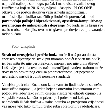
napraviti najbolje što mogu, pa čak i malo više, rezultati ovog
istraživanja koji su 2016. objavljeni u časopisu PLOS ONE
otkrivaju da postoji itekakva veza između radoholizma i
manifestacija nekoliko različitih psiholoških poremećaja – od
poremećaja pažnje i hiperaktivnosti, opsesivno-kompulzivnog
poremećaja do anksioznosti i depresije
. No kada se na kraju sve
uzelo u obzir i zbrojilo, ovo su tri glavna preduvjeta za pretvaranje u
radoholičara.
Foto: Unsplash
Strah od neuspjeha i perfekcionizam:
Je li naš posao doista
sportsko natjecanje da svaki put moramo podići letvicu malo više,
jer baš ništa što nije besprijekorno napravljeno nije prihvatljivo?
Loša vijest je ta da ovakav način razmišljanja vođen strahom može
dovesti do beskrajnog ciklusa preopterećenosti, jer pojedinac
neprestano nastoji ispuniti nerealne standarde.
Vanjska potvrda:
Znate ono kada vam sto ljudi kaže da ste nešto
fantastično napravili, a jedan hejter s otrovnim komentarom vam
potopi sve lađe? Iako svi mi osjećaj vlastite vrijednosti crpimo i iz
vanjskih izvora, kao što su priznanje i pohvale od kolega,
nadređenih ili čak društva – stalna potreba za provjerom vrijednosti
vas može vrlo lako gurnuti preko ruba i pretvoriti u radoholičara.