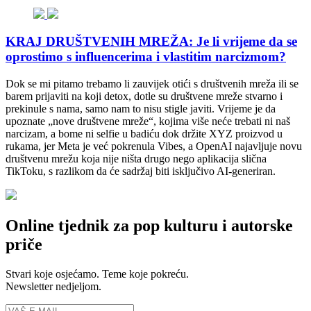
KRAJ DRUŠTVENIH MREŽA: Je li vrijeme da se
oprostimo s influencerima i vlastitim narcizmom?
Dok se mi pitamo trebamo li zauvijek otići s društvenih mreža ili se
barem prijaviti na koji detox, dotle su društvene mreže stvarno i
prekinule s nama, samo nam to nisu stigle javiti. Vrijeme je da
upoznate „nove društvene mreže“, kojima više neće trebati ni naš
narcizam, a bome ni selfie u badiću dok držite XYZ proizvod u
rukama, jer Meta je već pokrenula Vibes, a OpenAI najavljuje novu
društvenu mrežu koja nije ništa drugo nego aplikacija slična
TikToku, s razlikom da će sadržaj biti isključivo AI-generiran.
Online tjednik za pop kulturu i autorske
priče
Stvari koje osjećamo. Teme koje pokreću.
Newsletter nedjeljom.