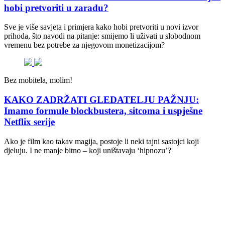
hobi pretvoriti u zaradu?
Sve je više savjeta i primjera kako hobi pretvoriti u novi izvor
prihoda, što navodi na pitanje: smijemo li uživati u slobodnom
vremenu bez potrebe za njegovom monetizacijom?
Bez mobitela, molim!
KAKO ZADRŽATI GLEDATELJU PAŽNJU:
Imamo formule blockbustera, sitcoma i uspješne
Netflix serije
Ako je film kao takav magija, postoje li neki tajni sastojci koji
djeluju. I ne manje bitno – koji uništavaju ‘hipnozu’?