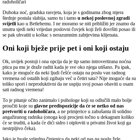
radoholičari
Duboka noć, gradska rasvjeta, koja je s godinama zbog mjera
štednje postala slabija, samo tu i tamo
u nekoj poslovnoj zgradi
svijetli
kao u Betlehemu. I ne moramo se niti približiti jer znamo da
unutra sjedi neki vrijedan poslovni čovjek koji želi dovršiti posao ili
se pak uhvatiti u koštac s nerazumnim zahtjevima klijenata.
Oni koji bježe prije pet i oni koji ostaju
Ok, uvijek postoji i ona opcija da je tip samo introvertirana noćna
ptica pa mu je draže raditi kada je sve oko njega utišano. Pa ipak,
kako je moguće da neki ljudi češće ostaju na poslu van radnog
vremena od ostalih koji zgibaju već u četiri sata? Nije moguće da su
toliko spori i neproduktivni da ne uspiju svoj posao obaviti u osam
sati radnog vremena!
To je pitanje očito zanimalo i psihologe koji su odlučili malo bolje
proučiti koje su
glavne predispozicije da će se netko od nas
pretvoriti u radoholičara
, a ne primjerice u zabušanta ili solidno
angažiranog radnika (onoga koji procjeni točno u dekagram koliko
će se truditi, a kada će dići sidro i otploviti u privatni život koji ga
nestrpljivo čeka).
Iako je hvale vrijedna činjenica da neki od nas na poslu žele