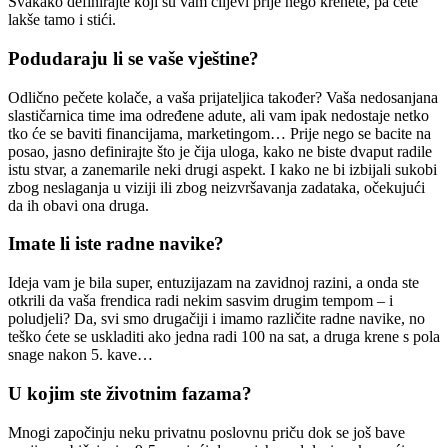
Svakako definirajte koji su vam ciljevi prije nego krenete, pa ćete
lakše tamo i stići.
Podudaraju li se vaše vještine?
Odlično pečete kolače, a vaša prijateljica također? Vaša nedosanjana
slastičarnica time ima određene adute, ali vam ipak nedostaje netko
tko će se baviti financijama, marketingom… Prije nego se bacite na
posao, jasno definirajte što je čija uloga, kako ne biste dvaput radile
istu stvar, a zanemarile neki drugi aspekt. I kako ne bi izbijali sukobi
zbog neslaganja u viziji ili zbog neizvršavanja zadataka, očekujući
da ih obavi ona druga.
Imate li iste radne navike?
Ideja vam je bila super, entuzijazam na zavidnoj razini, a onda ste
otkrili da vaša frendica radi nekim sasvim drugim tempom – i
poludjeli? Da, svi smo drugačiji i imamo različite radne navike, no
teško ćete se uskladiti ako jedna radi 100 na sat, a druga krene s pola
snage nakon 5. kave…
U kojim ste životnim fazama?
Mnogi započinju neku privatnu poslovnu priču dok se još bave