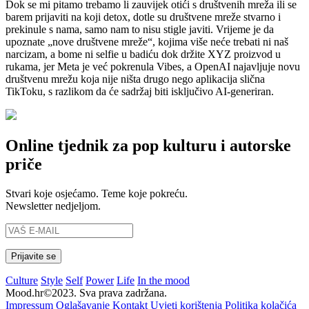
Dok se mi pitamo trebamo li zauvijek otići s društvenih mreža ili se
barem prijaviti na koji detox, dotle su društvene mreže stvarno i
prekinule s nama, samo nam to nisu stigle javiti. Vrijeme je da
upoznate „nove društvene mreže“, kojima više neće trebati ni naš
narcizam, a bome ni selfie u badiću dok držite XYZ proizvod u
rukama, jer Meta je već pokrenula Vibes, a OpenAI najavljuje novu
društvenu mrežu koja nije ništa drugo nego aplikacija slična
TikToku, s razlikom da će sadržaj biti isključivo AI-generiran.
Online tjednik za pop kulturu i autorske
priče
Stvari koje osjećamo. Teme koje pokreću.
Newsletter nedjeljom.
Culture
Style
Self
Power
Life
In the mood
Mood.hr©2023. Sva prava zadržana.
Impressum
Oglašavanje
Kontakt
Uvjeti korištenja
Politika kolačića