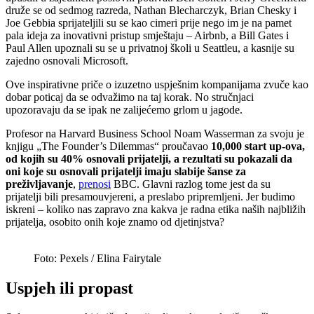
druže se od sedmog razreda, Nathan Blecharczyk, Brian Chesky i
Joe Gebbia sprijateljili su se kao cimeri prije nego im je na pamet
pala ideja za inovativni pristup smještaju – Airbnb, a Bill Gates i
Paul Allen upoznali su se u privatnoj školi u Seattleu, a kasnije su
zajedno osnovali Microsoft.
Ove inspirativne priče o izuzetno uspješnim kompanijama zvuče kao
dobar poticaj da se odvažimo na taj korak. No stručnjaci
upozoravaju da se ipak ne zalijećemo grlom u jagode.
Profesor na Harvard Business School Noam Wasserman za svoju je
knjigu „The Founder’s Dilemmas“ proučavao
10,000 start up-ova,
od kojih su 40% osnovali prijatelji, a rezultati su pokazali da
oni koje su osnovali prijatelji imaju slabije šanse za
preživljavanje
,
prenosi
BBC. Glavni razlog tome jest da su
prijatelji bili presamouvjereni, a preslabo pripremljeni. Jer budimo
iskreni – koliko nas zapravo zna kakva je radna etika naših najbližih
prijatelja, osobito onih koje znamo od djetinjstva?
Foto: Pexels / Elina Fairytale
Uspjeh ili propast