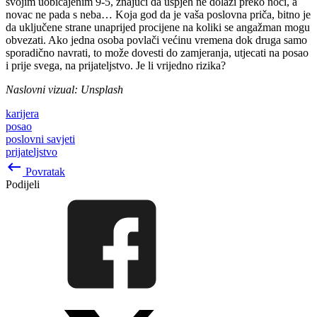
svojim uobičajenim 9-5, znajući da uspjeh ne dolazi preko noći, a
novac ne pada s neba… Koja god da je vaša poslovna priča, bitno je
da uključene strane unaprijed procijene na koliki se angažman mogu
obvezati. Ako jedna osoba povlači većinu vremena dok druga samo
sporadično navrati, to može dovesti do zamjeranja, utjecati na posao
i prije svega, na prijateljstvo. Je li vrijedno rizika?
Naslovni vizual: Unsplash
karijera
posao
poslovni savjeti
prijateljstvo
keyboard_backspace
Povratak
Podijeli