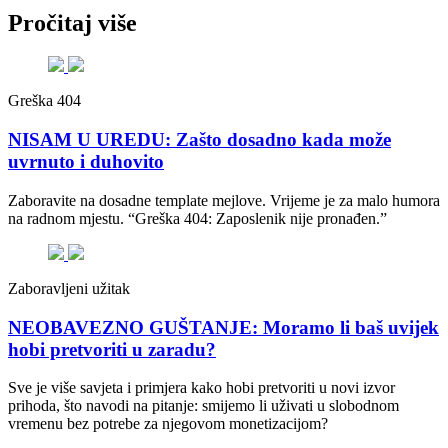
Pročitaj više
Greška 404
NISAM U UREDU: Zašto dosadno kada može
uvrnuto i duhovito
Zaboravite na dosadne template mejlove. Vrijeme je za malo humora
na radnom mjestu. “Greška 404: Zaposlenik nije pronađen.”
Zaboravljeni užitak
NEOBAVEZNO GUŠTANJE: Moramo li baš uvijek
hobi pretvoriti u zaradu?
Sve je više savjeta i primjera kako hobi pretvoriti u novi izvor
prihoda, što navodi na pitanje: smijemo li uživati u slobodnom
vremenu bez potrebe za njegovom monetizacijom?