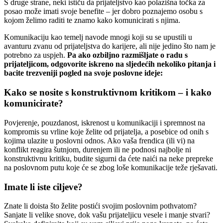
S druge strane, neki ističu da prijateljstvo kao polazišna točka za
posao može imati svoje benefite – jer dobro poznajemo osobu s
kojom želimo raditi te znamo kako komunicirati s njima.
Komunikaciju kao temelj navode mnogi koji su se upustili u
avanturu zvanu od prijateljstva do karijere, ali nije jedino što nam je
potrebno za uspjeh.
Pa ako ozbiljno razmišljate o radu s
prijateljicom, odgovorite iskreno na sljedećih nekoliko pitanja i
bacite trezveniji pogled na svoje poslovne ideje:
Kako se nosite s konstruktivnom kritikom – i kako
komunicirate?
Povjerenje, pouzdanost, iskrenost u komunikaciji i spremnost na
kompromis su vrline koje želite od prijatelja, a posebice od onih s
kojima ulazite u poslovni odnos. Ako vaša frendica (ili vi) na
konflikt reagira šutnjom, durenjem ili ne podnosi najbolje ni
konstruktivnu kritiku, budite sigurni da ćete naići na neke prepreke
na poslovnom putu koje će se zbog loše komunikacije teže rješavati.
Imate li iste ciljeve?
Znate li doista što želite postići svojim poslovnim pothvatom?
Sanjate li velike snove, dok vašu prijateljicu vesele i manje stvari?