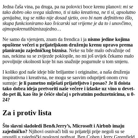
Jedna čaša vina, pa druga, pa na polovici boce krenu planovi:
mi se
tako dobro oko svega slažemo, ti si tako kreativna, ne ti si, apsolutno
genijalna, tog se nitko nije dosad sjetio, ovo bi nam definitivno išlo,
skupa funkcioniramo kao švicarski sat vrijeme je da to i unovčimo,
ajmopokrenutibizniszajedno…
Ne samo da vjerujem, znam da frendica i ja
nismo jedine kojima
opuštene večeri u prijateljskom druženju krenu upravo prema
planiranju zajedničkog biznisa
. Neke su bile malo odvažnije od
nas, nekima su se zvijezde poklopile, no mi još uvijek čekamo malo
povoljnije okolnosti koje bi nas snažnije pogurnule u tom smjeru.
I koliko god naše ideje bile briljantne i originalne, a naša druženja
inspirativna i kreativna, ne mogu se sasvim oduprijeti onom crvu
sumnje:
je li pametno miješati prijateljstvo i posao? Je li doista
tako dobra ideja pretvoriti naše večere i izlaske uz vino u devet-
do-pet ili, kao što je češće slučaj s privatnim poduzetnicima, u 0-
24?
Za i protiv lista
Što slavni sladoledi Ben&Jerry’s, Microsoft i Airbnb imaju
zajedničko?
Njihovi osnivači bili su prijatelji prije negoli su se
upustili u zajednički poslovni pothvat. Ben Cohen i Jerry Greenfield