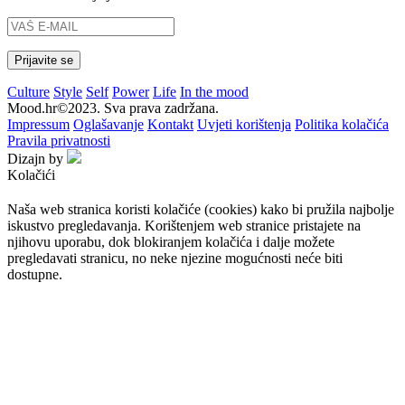
Culture
Style
Self
Power
Life
In the mood
Mood.hr©2023. Sva prava zadržana.
Impressum
Oglašavanje
Kontakt
Uvjeti korištenja
Politika kolačića
Pravila privatnosti
Dizajn by
Kolačići
Naša web stranica koristi kolačiće (cookies) kako bi pružila najbolje
iskustvo pregledavanja. Korištenjem web stranice pristajete na
njihovu uporabu, dok blokiranjem kolačića i dalje možete
pregledavati stranicu, no neke njezine mogućnosti neće biti
dostupne.
Prihvaćam