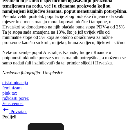
Problem nije samo u specifičnom oglašavanju proizvoda
temeljenom na rodu, već i u cijenama proizvoda koji su
namijenjeni isključivo ženama, poput menstrualnih potrepština.
Premda veliki postotak populacije zbog biološke činjenice da svaki
mjesec ima menstruaciju mora kupovati uloške i tampone, u
Hrvatskoj se donedavno na njih plaćala puna stopa PDV-a od 25%.
Ta je stopa sada smanjena na 13%, što je još uvijek više od
minimalne stope od 5% koja se obično obračunava za nužne
proizvode kao što su kruh, mlijeko, hrana za djecu, lijekovi i slično.
Neke su zemlje poput Australije, Kanade, Indije i Ruande u
potpunosti uklonile poreze s menstrualnih potrepština, a možemo se
samo nadati (ali i zahtijevati) da taj primjer slijedi i Hrvatska.
Naslovna fotografija: Unsplash+
diskriminacija
feminizam
pink tax
ružičasti porez
ženstvenost
keyboard_backspace
Povratak
Podijeli