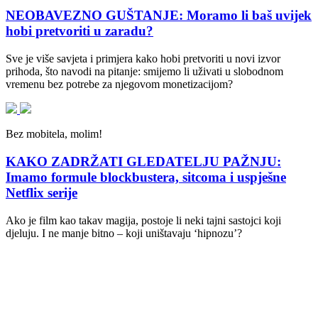
NEOBAVEZNO GUŠTANJE: Moramo li baš uvijek
hobi pretvoriti u zaradu?
Sve je više savjeta i primjera kako hobi pretvoriti u novi izvor
prihoda, što navodi na pitanje: smijemo li uživati u slobodnom
vremenu bez potrebe za njegovom monetizacijom?
Bez mobitela, molim!
KAKO ZADRŽATI GLEDATELJU PAŽNJU:
Imamo formule blockbustera, sitcoma i uspješne
Netflix serije
Ako je film kao takav magija, postoje li neki tajni sastojci koji
djeluju. I ne manje bitno – koji uništavaju ‘hipnozu’?