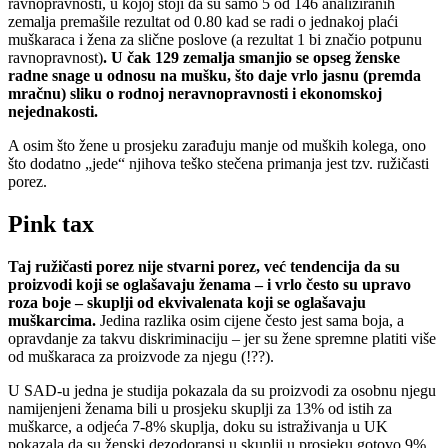
ravnopravnosti, u kojoj stoji da su samo 5 od 146 analiziranih
zemalja premašile rezultat od 0.80 kad se radi o jednakoj plaći
muškaraca i žena za slične poslove (a rezultat 1 bi značio potpunu
ravnopravnost)
. U čak 129 zemalja smanjio se opseg ženske
radne snage u odnosu na mušku, što daje vrlo jasnu (premda
mračnu) sliku o rodnoj neravnopravnosti i ekonomskoj
nejednakosti.
A osim što žene u prosjeku zarađuju manje od muških kolega, ono
što dodatno „jede“ njihova teško stečena primanja jest tzv. ružičasti
porez.
Pink tax
Taj ružičasti porez nije stvarni porez, već tendencija da su
proizvodi koji se oglašavaju ženama – i vrlo često su upravo
roza boje – skuplji od ekvivalenata koji se oglašavaju
muškarcima.
Jedina razlika osim cijene često jest sama boja, a
opravdanje za takvu diskriminaciju – jer su žene spremne platiti više
od muškaraca za proizvode za njegu (!??).
U SAD-u jedna je studija pokazala da su proizvodi za osobnu njegu
namijenjeni ženama bili u prosjeku skuplji za 13% od istih za
muškarce, a odjeća 7-8% skuplja, doku su istraživanja u UK
pokazala da su ženski dezodoransi u skuplji u prosjeku gotovo 9%,