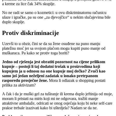
a kreme za lice čak 34% skuplje.
No ne radi se samo o kozmetici: u ovu diskriminatornu računicu
ulaze i igračke, pa su one „za djevojčice“ u nekim slučajevima bile
duplo skuplje.
Protiv diskriminacije
Uzevši to u obzir, čini se da su žene osuđene na puno manju
platežnu moć jer sa svojom plaćom mogu kupiti puno manje od
muškaraca. Pa kako se protiv toga boriti?
Jedno od rješenja jest obratiti pozornost na cijene prilikom
kupnje – postoji li taj dodatni trošak u proizvodima koji
kupujem ja u odnosu na one kupuje moj dečko? Zvuči kao
samo još jedan neželjeni zadatak u ionako pretrpanom
rasporedu prosječne žene.
Mora li odlazak u shopping postati
prilika za aktivizam?
A čak i da je muški gel za tuširanje ili krema duplo jeftinija od moje,
moram li pristati na miris koji mi ne odgovara, tražiti manje
atraktivne ambalaže, odricati se onog osjećaja koju bi neke self-care
prakse trebale izazivati kako bi uštedjela? Nadam se da ne.