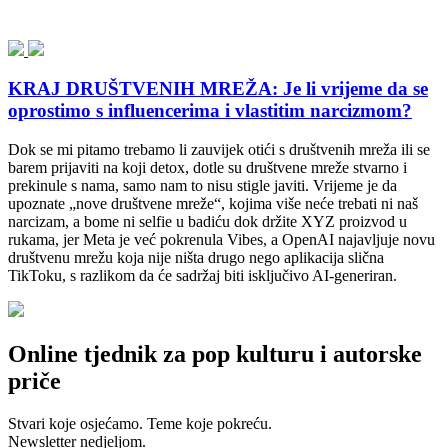
KRAJ DRUŠTVENIH MREŽA: Je li vrijeme da se
oprostimo s influencerima i vlastitim narcizmom?
Dok se mi pitamo trebamo li zauvijek otići s društvenih mreža ili se
barem prijaviti na koji detox, dotle su društvene mreže stvarno i
prekinule s nama, samo nam to nisu stigle javiti. Vrijeme je da
upoznate „nove društvene mreže“, kojima više neće trebati ni naš
narcizam, a bome ni selfie u badiću dok držite XYZ proizvod u
rukama, jer Meta je već pokrenula Vibes, a OpenAI najavljuje novu
društvenu mrežu koja nije ništa drugo nego aplikacija slična
TikToku, s razlikom da će sadržaj biti isključivo AI-generiran.
Online tjednik za pop kulturu i autorske
priče
Stvari koje osjećamo. Teme koje pokreću.
Newsletter nedjeljom.