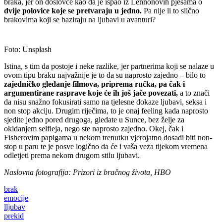
braka, jer on doslovce kao da je ispao iz Lennonovih pjesama o
dvije polovice koje se pretvaraju u jedno.
Pa nije li to slično
brakovima koji se baziraju na ljubavi u avanturi?
Foto: Unsplash
Istina, s tim da postoje i neke razlike, jer partnerima koji se nalaze u
ovom tipu braku najvažnije je to da su naprosto zajedno – bilo to
zajedničko gledanje filmova, priprema ručka, pa čak i
argumentirane rasprave koje će ih još jače povezati,
a to znači
da nisu snažno fokusirati samo na tjelesne dokaze ljubavi, seksa i
non stop akciju. Drugim riječima, to je onaj feeling kada naprosto
sjedite jedno pored drugoga, gledate u Sunce, bez želje za
okidanjem selfieja, nego ste naprosto zajedno. Okej, čak i
Fisherovim papigama u nekom trenutku vjerojatno dosadi biti non-
stop u paru te je posve logično da će i vaša veza tijekom vremena
odletjeti prema nekom drugom stilu ljubavi.
Naslovna fotografija: Prizori iz bračnog života, HBO
brak
emocije
lljubav
prekid