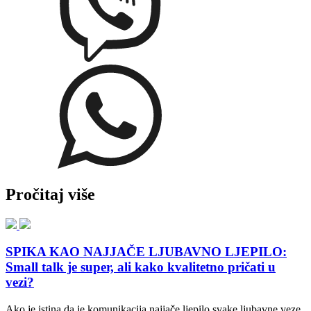
Pročitaj više
SPIKA KAO NAJJAČE LJUBAVNO LJEPILO:
Small talk je super, ali kako kvalitetno pričati u
vezi?
Ako je istina da je komunikacija najjače ljepilo svake ljubavne veze,