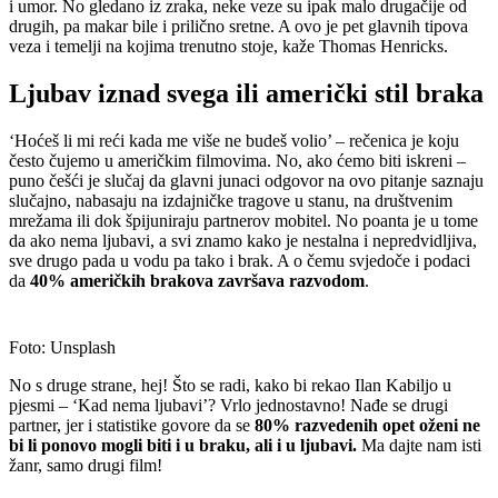
i umor. No gledano iz zraka, neke veze su ipak malo drugačije od
drugih, pa makar bile i prilično sretne. A ovo je pet glavnih tipova
veza i temelji na kojima trenutno stoje, kaže Thomas Henricks.
Ljubav iznad svega ili američki stil braka
‘Hoćeš li mi reći kada me više ne budeš volio’ – rečenica je koju
često čujemo u američkim filmovima. No, ako ćemo biti iskreni –
puno češći je slučaj da glavni junaci odgovor na ovo pitanje saznaju
slučajno, nabasaju na izdajničke tragove u stanu, na društvenim
mrežama ili dok špijuniraju partnerov mobitel. No poanta je u tome
da ako nema ljubavi, a svi znamo kako je nestalna i nepredvidljiva,
sve drugo pada u vodu pa tako i brak. A o čemu svjedoče i podaci
da
40% američkih brakova završava razvodom
.
Foto: Unsplash
No s druge strane, hej! Što se radi, kako bi rekao Ilan Kabiljo u
pjesmi – ‘Kad nema ljubavi’? Vrlo jednostavno! Nađe se drugi
partner, jer i statistike govore da se
80% razvedenih opet oženi ne
bi li ponovo mogli biti i u braku, ali i u ljubavi.
Ma dajte nam isti
žanr, samo drugi film!