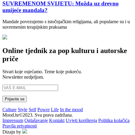
SUVREMENOM SVIJETU: Možda uz drevno
umijeće mandala?
Mandale povezujemo s istočnjačkim religijama, ali popularne su i u
suvremenim terapijskim praksama
Online tjednik za pop kulturu i autorske
priče
Stvari koje osjećamo. Teme koje pokreću.
Newsletter nedjeljom.
Culture
Style
Self
Power
Life
In the mood
Mood.hr©2023. Sva prava zadržana.
Impressum
Oglašavanje
Kontakt
Uvjeti korištenja
Politika kolačića
Pravila privatnosti
Dizajn by