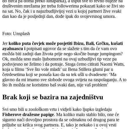
do birca pa doma preko lunaparka), a usput sve to revno bilježe na
društvenim mrežama jer treba followerima pokazati kako se živi sto
na sat. No, čak i u najuzbudljivijoj vezi u kojoj partneri žive svaki
dan kao da je posljednji dan, dođe ipak do svojevrsnog umora.
Foto: Unsplash
Jer
koliko puta čovjek može posjetiti Ibizu, Bali, Grčku, kušati
ayahuascu i
potpisati ugovor da se slažete s tim da će vam ovo
možda biti zadnji dan života prije nego skočite bunge jumpingom?
Ok, možda smo malo ljubomorni na ovaj uzbudljivi tip veze pa
podsvjesno ne želimo i da potraje. Stoga ćemo citirati Naomi Watts,
koja u filmu ‘Sve što vole mladi’ uz Bena Stillera glumi par u
četrdesetima koji se ponaša kao da su tek ušli u dvadesete: ‘Ma
glavno da mi imamo sve slobode ovoga svijeta na raspolaganju. A to
što ih možda ne koristimo baš svaki dan, nije vaš problem’
Brak koji se bazira na zajedništvu
Svi smo bili u zoološkom vrtu i vidjeli kako ljupko izgledaju
Fisherove dražesne papige
. Ma koliko malo stablo bilo, one će
sigurno naći dovoljno prostora da se odmaknu od drugog para te
priljube uz krilca svog partnera. E, tako je nekako i u ovoj vrsti