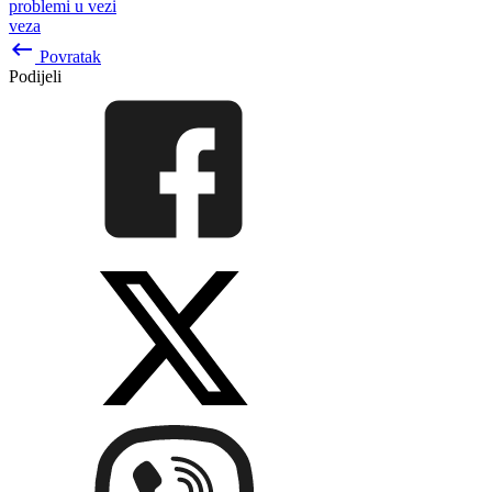
problemi u vezi
veza
keyboard_backspace
Povratak
Podijeli