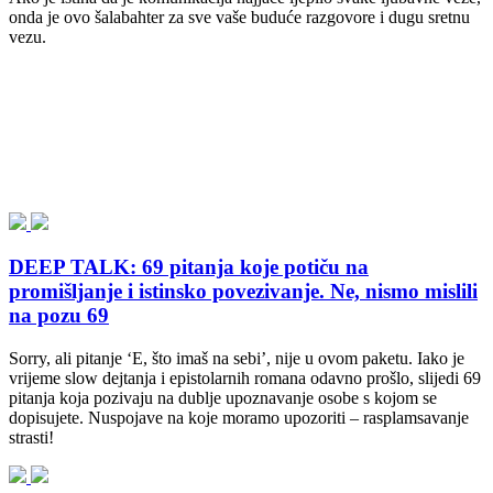
onda je ovo šalabahter za sve vaše buduće razgovore i dugu sretnu
vezu.
DEEP TALK: 69 pitanja koje potiču na
promišljanje i istinsko povezivanje. Ne, nismo mislili
na pozu 69
Sorry, ali pitanje ‘E, što imaš na sebi’, nije u ovom paketu. Iako je
vrijeme slow dejtanja i epistolarnih romana odavno prošlo, slijedi 69
pitanja koja pozivaju na dublje upoznavanje osobe s kojom se
dopisujete. Nuspojave na koje moramo upozoriti – rasplamsavanje
strasti!