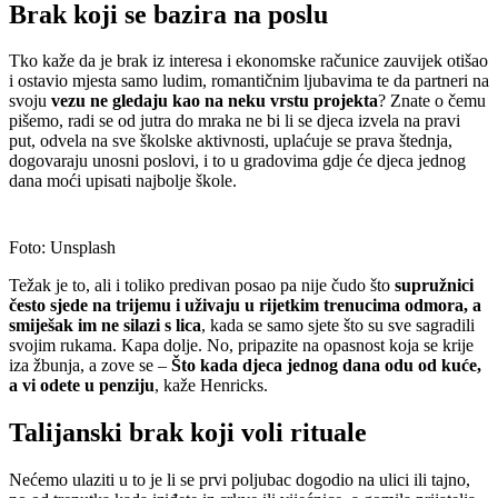
Brak koji se bazira na poslu
Tko kaže da je brak iz interesa i ekonomske računice zauvijek otišao
i ostavio mjesta samo ludim, romantičnim ljubavima te da partneri na
svoju
vezu ne gledaju kao na neku vrstu projekta
? Znate o čemu
pišemo, radi se od jutra do mraka ne bi li se djeca izvela na pravi
put, odvela na sve školske aktivnosti, uplaćuje se prava štednja,
dogovaraju unosni poslovi, i to u gradovima gdje će djeca jednog
dana moći upisati najbolje škole.
Foto: Unsplash
Težak je to, ali i toliko predivan posao pa nije čudo što
supružnici
često sjede na trijemu i uživaju u rijetkim trenucima odmora, a
smiješak im ne silazi s lica
, kada se samo sjete što su sve sagradili
svojim rukama. Kapa dolje. No, pripazite na opasnost koja se krije
iza žbunja, a zove se –
Što kada djeca jednog dana odu od kuće,
a vi odete u penziju
, kaže Henricks.
Talijanski brak koji voli rituale
Nećemo ulaziti u to je li se prvi poljubac dogodio na ulici ili tajno,