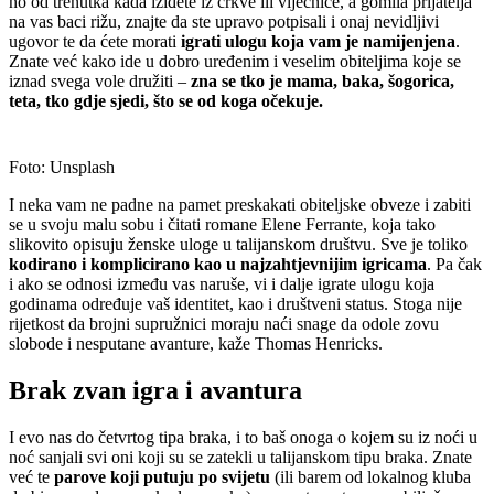
no od trenutka kada iziđete iz crkve ili vijećnice, a gomila prijatelja
na vas baci rižu, znajte da ste upravo potpisali i onaj nevidljivi
ugovor te da ćete morati
igrati ulogu koja vam je namijenjena
.
Znate već kako ide u dobro uređenim i veselim obiteljima koje se
iznad svega vole družiti –
zna se tko je mama, baka, šogorica,
teta, tko gdje sjedi, što se od koga očekuje.
Foto: Unsplash
I neka vam ne padne na pamet preskakati obiteljske obveze i zabiti
se u svoju malu sobu i čitati romane Elene Ferrante, koja tako
slikovito opisuju ženske uloge u talijanskom društvu. Sve je toliko
kodirano i komplicirano kao u najzahtjevnijim igricama
. Pa čak
i ako se odnosi između vas naruše, vi i dalje igrate ulogu koja
godinama određuje vaš identitet, kao i društveni status. Stoga nije
rijetkost da brojni supružnici moraju naći snage da odole zovu
slobode i nesputane avanture, kaže Thomas Henricks.
Brak zvan igra i avantura
I evo nas do četvrtog tipa braka, i to baš onoga o kojem su iz noći u
noć sanjali svi oni koji su se zatekli u talijanskom tipu braka. Znate
već te
parove koji putuju po svijetu
(ili barem od lokalnog kluba