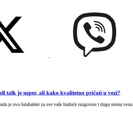
je super, ali kako kvalitetno pričati u vezi?
 onda je ovo šalabahter za sve vaše buduće razgovore i dugu sretnu vezu