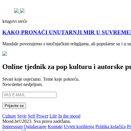
krugovi sreće
KAKO PRONAĆI UNUTARNJI MIR U SUVREMENOM 
Mandale povezujemo s istočnjačkim religijama, ali popularne su i u 
Online tjednik za pop kulturu i autorske p
Stvari koje osjećamo. Teme koje pokreću.
Newsletter nedjeljom.
Culture
Style
Self
Power
Life
In the mood
Mood.hr©2023. Sva prava zadržana.
Impressum
Oglašavanje
Kontakt
Uvjeti korištenja
Politika kolačića
Pr