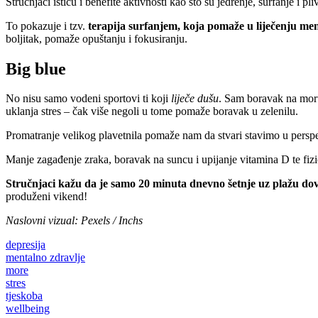
Stručnjaci ističu i benefite aktivnosti kao što su jedrenje, surfanje 
To pokazuje i tzv.
terapija surfanjem, koja pomaže u liječenju me
boljitak, pomaže opuštanju i fokusiranju.
Big blue
No nisu samo vodeni sportovi ti koji
liječe dušu
. Sam boravak na mor
uklanja stres – čak više negoli u tome pomaže boravak u zelenilu.
Promatranje velikog plavetnila pomaže nam da stvari stavimo u perspe
Manje zagađenje zraka, boravak na suncu i upijanje vitamina D te fiz
Stručnjaci kažu da je samo 20 minuta dnevno šetnje uz plažu do
produženi vikend!
Naslovni vizual: Pexels / Inchs
depresija
mentalno zdravlje
more
stres
tjeskoba
wellbeing