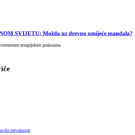
SVIJETU: Možda uz drevno umijeće mandala?
suvremenim terapijskim praksama
riče
avila privatnosti