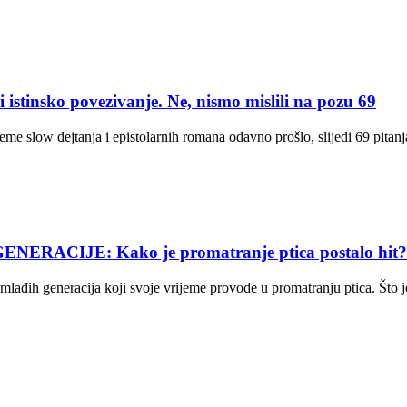
istinsko povezivanje. Ne, nismo mislili na pozu 69
rijeme slow dejtanja i epistolarnih romana odavno prošlo, slijedi 69 pit
ACIJE: Kako je promatranje ptica postalo hit?
lađih generacija koji svoje vrijeme provode u promatranju ptica. Što je