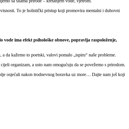
zujemo sa silama prirode – kretanjem vode, vjetrom.
 ovisnosti. To je holistički pristup koji promovira mentalni i duhovni
lo vode ima efekt psihološke obnove, popravlja raspoloženje,
, a da kažemo to poetski, valovi pomalo „ispiru“ naše probleme.
na cijeli organizam, a usto nam omogućuju da se povežemo s prirodom.
olje osjećali nakon trodnevnog boravka uz more… Dajte nam još koji