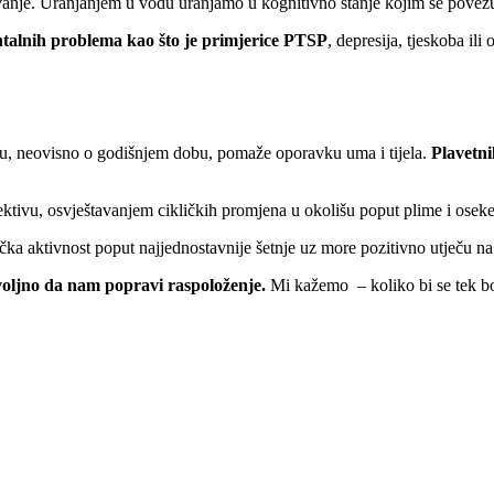
i plivanje. Uranjanjem u vodu uranjamo u kognitivno stanje kojim se pove
ntalnih problema kao što je primjerice PTSP
, depresija, tjeskoba ili
u, neovisno o godišnjem dobu, pomaže oporavku uma i tijela.
Plavetni
ktivu, osvještavanjem cikličkih promjena u okolišu poput plime i oseke
ička aktivnost poput najjednostavnije šetnje uz more pozitivno utječu 
voljno da nam popravi raspoloženje.
Mi kažemo – koliko bi se tek b