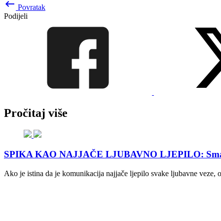
keyboard_backspace
Povratak
Podijeli
Pročitaj više
SPIKA KAO NAJJAČE LJUBAVNO LJEPILO: Small talk 
Ako je istina da je komunikacija najjače ljepilo svake ljubavne veze,