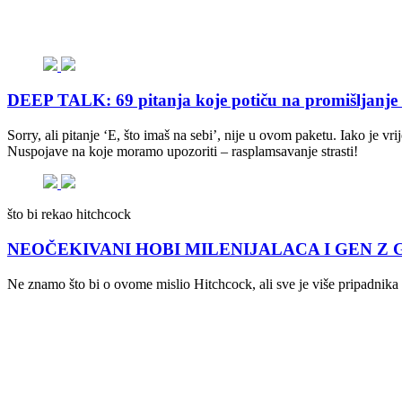
DEEP TALK: 69 pitanja koje potiču na promišljanje i 
Sorry, ali pitanje ‘E, što imaš na sebi’, nije u ovom paketu. Iako je v
Nuspojave na koje moramo upozoriti – rasplamsavanje strasti!
što bi rekao hitchcock
NEOČEKIVANI HOBI MILENIJALACA I GEN Z GENER
Ne znamo što bi o ovome mislio Hitchcock, ali sve je više pripadnika m