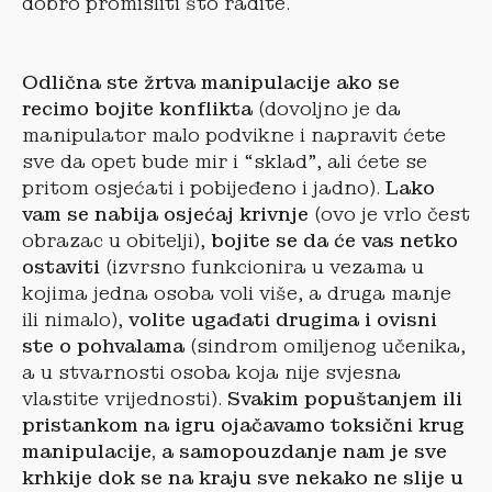
dobro promisliti što radite.
Odlična ste žrtva manipulacije ako se
recimo bojite konflikta
(dovoljno je da
manipulator malo podvikne i napravit ćete
sve da opet bude mir i “sklad”, ali ćete se
pritom osjećati i pobijeđeno i jadno).
Lako
vam se nabija osjećaj krivnje
(ovo je vrlo čest
obrazac u obitelji),
bojite se da će vas netko
ostaviti
(izvrsno funkcionira u vezama u
kojima jedna osoba voli više, a druga manje
ili nimalo),
volite ugađati drugima i ovisni
ste o pohvalama
(sindrom omiljenog učenika,
a u stvarnosti osoba koja nije svjesna
vlastite vrijednosti).
Svakim popuštanjem ili
pristankom na igru ojačavamo toksični krug
manipulacije, a samopouzdanje nam je sve
krhkije dok se na kraju sve nekako ne slije u