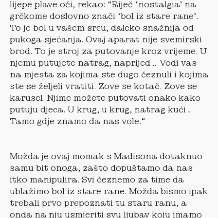
lijepe plave oči, rekao: “Riječ ‘nostalgia’ na
grčkome doslovno znači ‘bol iz stare rane’.
To je bol u vašem srcu, daleko snažnija od
pukoga sjećanja. Ovaj aparat nije svemirski
brod. To je stroj za putovanje kroz vrijeme. U
njemu putujete natrag, naprijed… Vodi vas
na mjesta za kojima ste dugo čeznuli i kojima
ste se željeli vratiti. Zove se kotač. Zove se
karusel. Njime možete putovati onako kako
putuju djeca. U krug, u krug, natrag kući…
Tamo gdje znamo da nas vole.“
Možda je ovaj momak s Madisona dotaknuo
samu bit onoga, zašto dopuštamo da nas
itko manipulira. Svi čeznemo za time da
ublažimo bol iz stare rane. Možda bismo ipak
trebali prvo prepoznati tu staru ranu, a
onda na nju usmjeriti svu ljubav koju imamo