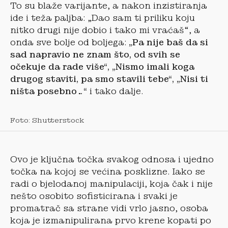
To su blaže varijante, a nakon inzistiranja
ide i teža paljba: „Dao sam ti priliku koju
nitko drugi nije dobio i tako mi vraćaš“, a
onda sve bolje od boljega:
„Pa nije baš da si
sad napravio ne znam što, od svih se
očekuje da rade više“, „Nismo imali koga
drugog staviti, pa smo stavili tebe“, „Nisi ti
ništa posebno…“
i tako dalje.
Foto: Shutterstock
Ovo je ključna točka svakog odnosa i ujedno
točka na kojoj se većina posklizne. Iako se
radi o bjelodanoj manipulaciji, koja čak i nije
nešto osobito sofisticirana i svaki je
promatrač sa strane vidi vrlo jasno, osoba
koja je izmanipulirana prvo krene kopati po