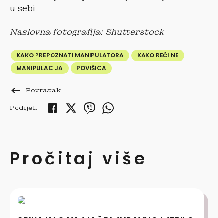
u sebi.
Naslovna fotografija: Shutterstock
KAKO PREPOZNATI MANIPULATORA
KAKO REĆI NE
MANIPULACIJA
POVIŠICA
keyboard_backspace
Povratak
Podijeli
Pročitaj više