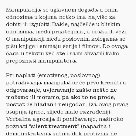
Manipulacija se uglavnom događa u onim
odnosima u kojima netko ima najviše za
dobiti ili izgubiti. Dakle, najčešće u bliskim
odnosima, među prijateljima, u braku ili vezi.
O manipulaciji među poslovnim kolegama se
pišu knjige i snimaju serije i filmovi. Do ovoga
časa u tekstu već ste i sami shvatili kako
prepoznati manipulatora.
Pri naplati (emotivnog, poslovnog)
potraživanja manipulator će prvo krenuti u
odgovaranje, uvjeravanje zašto nešto ne
možemo ili moramo, pa ako to ne prođe,
postat će hladan i neugodan.
Iza ovog prvog
stupnja igrice, slijede malo razrađeniji.
Verbalna agresija ili ponižavanje, naširoko
poznati
“silent treatment”
(napadna i
demonstrativna šutnja dok protivnik ne