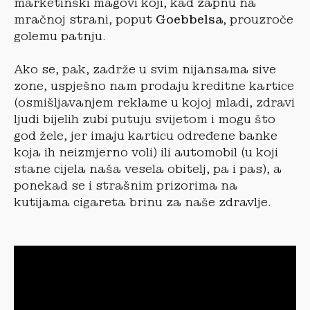
marketinški magovi koji, kad zapnu na
mračnoj strani, poput
Goebbelsa
, prouzroče
golemu patnju.
Ako se, pak, zadrže u svim nijansama sive
zone, uspješno nam prodaju kreditne kartice
(osmišljavanjem reklame u kojoj mladi, zdravi
ljudi bijelih zubi putuju svijetom i mogu što
god žele, jer imaju karticu određene banke
koja ih neizmjerno voli) ili automobil (u koji
stane cijela naša vesela obitelj, pa i pas), a
ponekad se i strašnim prizorima na
kutijama cigareta brinu za naše zdravlje.