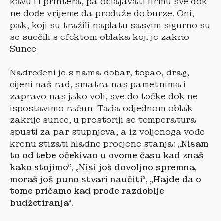
kavu ili printera, pa oblajavati firmu sve dok
ne dođe vrijeme da produže do burze. Oni,
pak, koji su tražili naplatu sasvim sigurno su
se suočili s efektom oblaka koji je zakrio
Sunce.
Nadređeni je s nama dobar, topao, drag,
cijeni naš rad, smatra nas pametnima i
zapravo nas jako voli, sve do točke dok ne
ispostavimo račun. Tada odjednom oblak
zakrije sunce, u prostoriji se temperatura
spusti za par stupnjeva, a iz voljenoga vođe
krenu stizati hladne procjene stanja
: „Nisam
to od tebe očekivao u ovome času kad znaš
kako stojimo“, „Nisi još dovoljno spremna,
moraš još puno stvari naučiti“, „Hajde da o
tome pričamo kad prođe razdoblje
budžetiranja“.