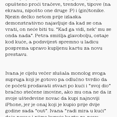
opušteno proći tračeve, trendove, tipove (na
ekranu, nipošto one druge :P) i (gin)tonike.
Njezin dečko netom prije izlaska
demonstrativno najavljuje da kad se ona
vrati, on neće biti tu. “Kad ga vidi, nek’ mu se
onda nada”. Petra smišlja glavobolju, ostaje
kod kuće, a podsvijest spremno u ladicu
posprema upravo kupljenu kartu za novu
prestavu.
Ivana je cijelu večer slušala monolog svoga
supruga koji je gotovo pa odlučno tvrdio da
će početi prodavati stvari po kući i “svoj dio”
bračno stečene imovine, ako mu ona ne da iz
svoje ušteđevine novac da kupi najnoviji
iPhone, jer je onaj koji je kupio prije dvije
godine sada “out”. Ivana “radi mira u kući”