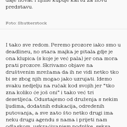
daje novac i njime kupuje kartu za novu
predstavu.
Foto: Shutterstock
I tako sve redom. Peremo prozore iako smo u
deadlineu, no stara majka je pitala gdje je
ona klupica (s koje je već pala) jer ona mora
prati prozore. Skrivamo objave na
društvenim mrežama da ih ne vidi netko tko
bi se zbog njih mogao jako uzrujati. Idemo
svaku nedjelju na ručak kod svojih jer “tko
zna koliko će još oni” i tako već tri
desetljeća. Odustajemo od druženja s nekim
ljudima, dodatnih edukacija, određenih
putovanja, a sve zato što netko drugi ima
neku drugu agendu s nama i prijeti nam
odlaskom, uskraćivanjem podrške, seksa,