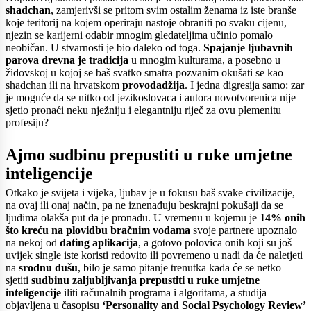
shadchan
, zamjerivši se pritom svim ostalim ženama iz iste branše
koje teritorij na kojem operiraju nastoje obraniti po svaku cijenu,
njezin se karijerni odabir mnogim gledateljima učinio pomalo
neobičan. U stvarnosti je bio daleko od toga.
Spajanje ljubavnih
parova drevna je tradicija
u mnogim kulturama, a posebno u
židovskoj u kojoj se baš svatko smatra pozvanim okušati se kao
shadchan ili na hrvatskom
provodadžija
. I jedna digresija samo: zar
je moguće da se nitko od jezikoslovaca i autora novotvorenica nije
sjetio pronaći neku nježniju i elegantniju riječ za ovu plemenitu
profesiju?
Ajmo sudbinu prepustiti u ruke umjetne
inteligencije
Otkako je svijeta i vijeka, ljubav je u fokusu baš svake civilizacije,
na ovaj ili onaj način, pa ne iznenađuju beskrajni pokušaji da se
ljudima olakša put da je pronađu. U vremenu u kojemu je
14% onih
što kreću na plovidbu bračnim vodama
svoje partnere upoznalo
na nekoj od
dating aplikacija
, a gotovo polovica onih koji su još
uvijek single iste koristi redovito ili povremeno u nadi da će naletjeti
na
srodnu dušu
, bilo je samo pitanje trenutka kada će se netko
sjetiti
sudbinu zaljubljivanja prepustiti u ruke umjetne
inteligencije
iliti računalnih programa i algoritama, a studija
objavljena u časopisu
‘Personality and Social Psychology Review’