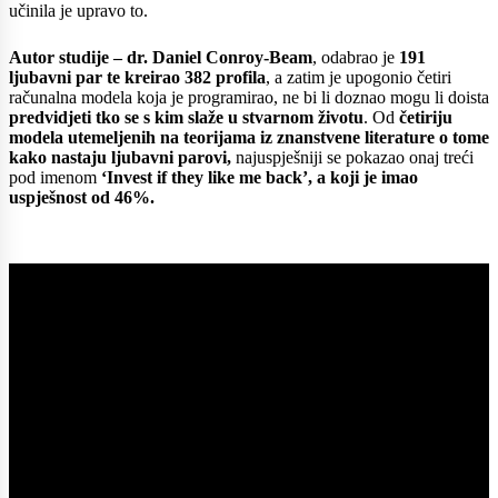
učinila je upravo to.
Autor studije – dr. Daniel Conroy-Beam
, odabrao je
191
ljubavni par te kreirao 382 profila
, a zatim je upogonio četiri
računalna modela koja je programirao, ne bi li doznao mogu li doista
predvidjeti tko se s kim slaže u stvarnom životu
. Od
četiriju
modela utemeljenih na teorijama iz znanstvene literature o tome
kako nastaju ljubavni parovi,
najuspješniji se pokazao onaj treći
pod imenom
‘Invest if they like me back’, a koji je imao
uspješnost od 46%.