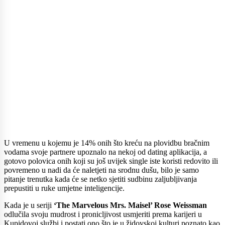
U vremenu u kojemu je 14% onih što kreću na plovidbu bračnim
vodama svoje partnere upoznalo na nekoj od dating aplikacija, a
gotovo polovica onih koji su još uvijek single iste koristi redovito ili
povremeno u nadi da će naletjeti na srodnu dušu, bilo je samo
pitanje trenutka kada će se netko sjetiti sudbinu zaljubljivanja
prepustiti u ruke umjetne inteligencije.
Kada je u seriji
‘The Marvelous Mrs. Maisel’ Rose Weissman
odlučila svoju mudrost i pronicljivost usmjeriti prema karijeri u
Kupidovoj službi i postati ono što je u židovskoj kulturi poznato kao