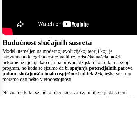
Budućnost slučajnih susreta
Model utemeljen na modernoj evolucijskoj teoriji koji je
istovremeno integrirao osnovna bihevioristička načela možda
nekome ne djeluje kao da ima provodadžijskih kod utkan u svoj
program, no kada se sjetimo da bi
spajanje potencijalnih parova
pukom slučajnošću imalo uspješnost od tek 2%
, teška srca mu
moramo dati nešto vjerodostojnosti.
Ne znamo kako se točno mjeri sreća, ali zanimljivo je da su oni
parovi koje su algoritmi uspjeli ponovno spojiti bili zadovoljniji
vezom u stvarnom životu od onih koje algoritam nije prepoznao
kao kompatibilne
, a što implicira da ovi potoni očito nisu bili
najbolji izbor jedno za drugo. Nisku uspješnost najuspješnijeg
modela koja to zapravo nije, autor studije objasnio je prirodom
samih modela koje je opisao kao osnovne prikaze koje izbor
partnera čine ograničenima i vođenima mnogim procesima koje je
gotovo nemoguće obuhvatiti samo jednim modelom.