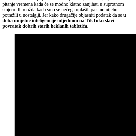
pitanje vremena kada će se modno klatno zanjihati u suprotnom
smjeru. Ili možda kada smo se nečega uplašili pa smo utjehu
potražili u nostalgiji. Jer kako drugačije objasniti podatak da se
u
doba umjetne inteligencije odjednom na TikToku slavi
povratak dobrih starih heklanih tabletića.