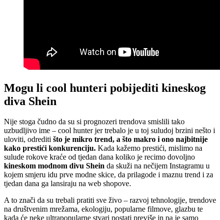
Mogu li cool hunteri pobijediti kineskog
diva Shein
Nije stoga čudno da su si prognozeri trendova smislili tako
uzbudljivo ime – cool hunter jer trebalo je u toj suludoj brzini nešto i
uloviti, odrediti
što je mikro trend, a što makro i ono najbitnije
kako prestići konkurenciju.
Kada kažemo prestići, mislimo na
sulude rokove kraće od tjedan dana koliko je recimo dovoljno
kineskom modnom divu Shein
da skuži na nečijem Instagramu u
kojem smjeru idu prve modne skice, da prilagode i maznu trend i za
tjedan dana ga lansiraju na web shopove.
A to znači da su trebali pratiti sve živo – razvoj tehnologije, trendove
na društvenim mrežama, ekologiju, popularne filmove, glazbu te
kada će neke ultrapopularne stvari postati previše in pa je samo