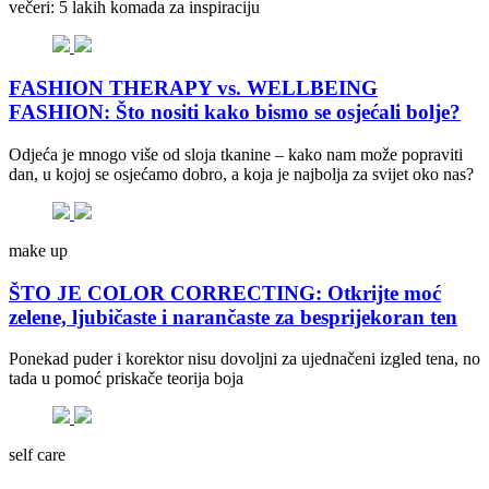
večeri: 5 lakih komada za inspiraciju
FASHION THERAPY vs. WELLBEING
FASHION: Što nositi kako bismo se osjećali bolje?
Odjeća je mnogo više od sloja tkanine – kako nam može popraviti
dan, u kojoj se osjećamo dobro, a koja je najbolja za svijet oko nas?
make up
ŠTO JE COLOR CORRECTING: Otkrijte moć
zelene, ljubičaste i narančaste za besprijekoran ten
Ponekad puder i korektor nisu dovoljni za ujednačeni izgled tena, no
tada u pomoć priskače teorija boja
self care