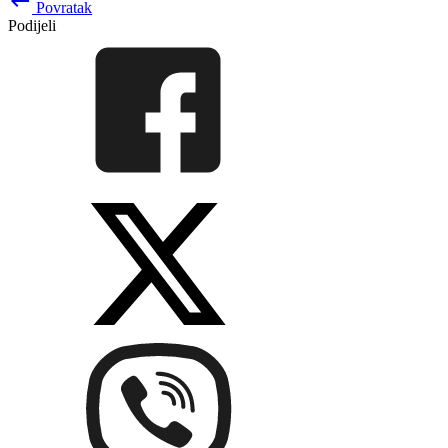
keyboard_backspace
Povratak
Podijeli