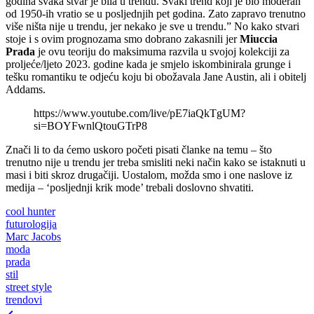
godina svaka stvar je bila u trendu. Svaki trend koji je bio moderan
od 1950-ih vratio se u posljednjih pet godina. Zato zapravo trenutno
više ništa nije u trendu, jer nekako je sve u trendu.” No kako stvari
stoje i s ovim prognozama smo dobrano zakasnili jer
Miuccia
Prada
je ovu teoriju do maksimuma razvila u svojoj kolekciji za
proljeće/ljeto 2023. godine kada je smjelo iskombinirala grunge i
tešku romantiku te odjeću koju bi obožavala Jane Austin, ali i obitelj
Addams.
https://www.youtube.com/live/pE7iaQkTgUM?
si=BOYFwnlQtouGTrP8
Znači li to da ćemo uskoro početi pisati članke na temu – što
trenutno nije u trendu jer treba smisliti neki način kako se istaknuti u
masi i biti skroz drugačiji. Uostalom, možda smo i one naslove iz
medija – ‘posljednji krik mode’ trebali doslovno shvatiti.
cool hunter
futurologija
Marc Jacobs
moda
prada
stil
street style
trendovi