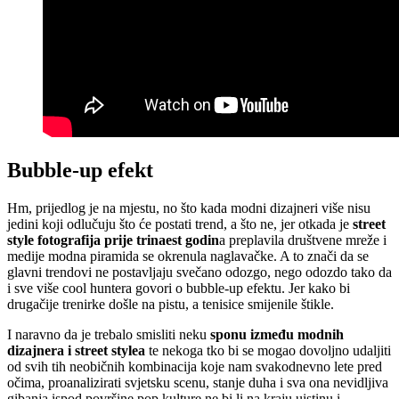
Bubble-up efekt
Hm, prijedlog je na mjestu, no što kada modni dizajneri više nisu
jedini koji odlučuju što će postati trend, a što ne, jer otkada je
street
style fotografija prije trinaest godin
a preplavila društvene mreže i
medije modna piramida se okrenula naglavačke. A to znači da se
glavni trendovi ne postavljaju svečano odozgo, nego odozdo tako da
i sve više cool huntera govori o bubble-up efektu. Jer kako bi
drugačije trenirke došle na pistu, a tenisice smijenile štikle.
I naravno da je trebalo smisliti neku
sponu između modnih
dizajnera i street stylea
te nekoga tko bi se mogao dovoljno udaljiti
od svih tih neobičnih kombinacija koje nam svakodnevno lete pred
očima, proanalizirati svjetsku scenu, stanje duha i sva ona nevidljiva
gibanja ispod površine pop kulture ne bi li na kraju uistinu i