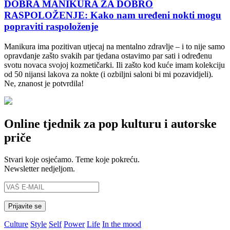
DOBRA MANIKURA ZA DOBRO
RASPOLOŽENJE: Kako nam uređeni nokti mogu
popraviti raspoloženje
Manikura ima pozitivan utjecaj na mentalno zdravlje – i to nije samo
opravdanje zašto svakih par tjedana ostavimo par sati i određenu
svotu novaca svojoj kozmetičarki. Ili zašto kod kuće imam kolekciju
od 50 nijansi lakova za nokte (i ozbiljni saloni bi mi pozavidjeli).
Ne, znanost je potvrdila!
Online tjednik za pop kulturu i autorske
priče
Stvari koje osjećamo. Teme koje pokreću.
Newsletter nedjeljom.
Culture
Style
Self
Power
Life
In the mood