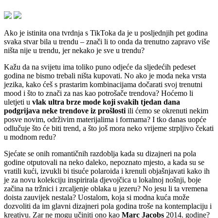
Ako je istinita ona tvrdnja s TikToka da je u posljednjih pet godina
svaka stvar bila u trendu – znači li to onda da trenutno zapravo više
ništa nije u trendu, jer nekako je sve u trendu?
Kažu da na svijetu ima toliko puno odjeće da sljedećih pedeset
godina ne bismo trebali ništa kupovati. No ako je moda neka vrsta
jezika, kako ćeš s prastarim kombinacijama dočarati svoj trenutni
mood i što to znači za nas kao potrošače trendova? Hoćemo li
uletjeti u
vlak ultra brze mode koji svakih tjedan dana
podgrijava neke trendove iz prošlosti
ili ćemo se okrenuti nekim
posve novim, održivim materijalima i formama? I tko danas uopće
odlučuje što će biti trend, a što još mora neko vrijeme strpljivo čekati
u modnom redu?
Sjećate se onih romantičnih razdoblja kada su dizajneri na pola
godine otputovali na neko daleko, nepoznato mjesto, a kada su se
vratili kući, izvukli bi tisuće polaroida i krenuli objašnjavati kako ih
je za novu kolekciju inspirirala djevojčica u lokalnoj nošnji, boje
začina na tržnici i zrcaljenje oblaka u jezeru? No jesu li ta vremena
doista zauvijek nestala? Uostalom, koja si modna kuća može
dozvoliti da im glavni dizajneri pola godina troše na kontemplaciju i
kreativu. Zar ne mogu učiniti ono kao
Marc Jacobs
2014. godine?