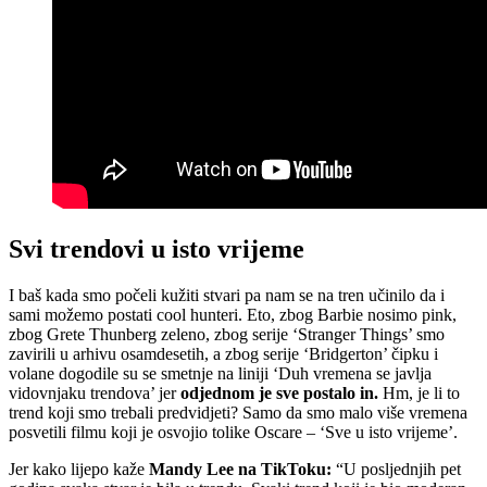
Svi trendovi u isto vrijeme
I baš kada smo počeli kužiti stvari pa nam se na tren učinilo da i
sami možemo postati cool hunteri. Eto, zbog Barbie nosimo pink,
zbog Grete Thunberg zeleno, zbog serije ‘Stranger Things’ smo
zavirili u arhivu osamdesetih, a zbog serije ‘Bridgerton’ čipku i
volane dogodile su se smetnje na liniji ‘Duh vremena se javlja
vidovnjaku trendova’ jer
odjednom je sve postalo in.
Hm, je li to
trend koji smo trebali predvidjeti? Samo da smo malo više vremena
posvetili filmu koji je osvojio tolike Oscare – ‘Sve u isto vrijeme’.
Jer kako lijepo kaže
Mandy Lee na TikToku:
“U posljednjih pet