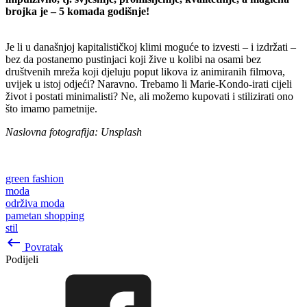
brojka je – 5 komada godišnje!
Je li u današnjoj kapitalističkoj klimi moguće to izvesti – i izdržati –
bez da postanemo pustinjaci koji žive u kolibi na osami bez
društvenih mreža koji djeluju poput likova iz animiranih filmova,
uvijek u istoj odjeći? Naravno. Trebamo li Marie-Kondo-irati cijeli
život i postati minimalisti? Ne, ali možemo kupovati i stilizirati ono
što imamo pametnije.
Naslovna fotografija: Unsplash
green fashion
moda
održiva moda
pametan shopping
stil
keyboard_backspace
Povratak
Podijeli