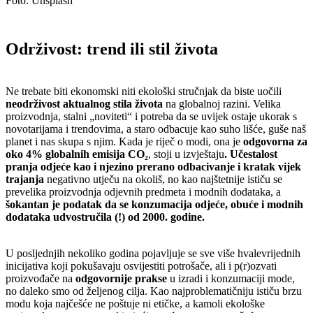
Foto: Unsplash
Održivost: trend ili stil života
Ne trebate biti ekonomski niti ekološki stručnjak da biste uočili
neodrživost aktualnog stila života
na globalnoj razini. Velika
proizvodnja, stalni „noviteti“ i potreba da se uvijek ostaje ukorak s
novotarijama i trendovima, a staro odbacuje kao suho lišće, guše naš
planet i nas skupa s njim. Kada je riječ o modi, ona je
odgovorna za
oko 4% globalnih emisija CO₂
, stoji u izvještaju
. Učestalost
pranja odjeće kao i njezino prerano odbacivanje i kratak vijek
trajanja
negativno utječu na okoliš, no kao najštetnije ističu se
prevelika proizvodnja odjevnih predmeta i modnih dodataka, a
šokantan je podatak da se konzumacija odjeće, obuće i modnih
dodataka udvostručila (!) od 2000. godine.
U posljednjih nekoliko godina pojavljuje se sve više hvalevrijednih
inicijativa koji pokušavaju osvijestiti potrošače, ali i p(r)ozvati
proizvođače na
odgovornije prakse
u izradi i konzumaciji mode,
no daleko smo od željenog cilja. Kao najproblematičniju ističu brzu
modu koja najčešće ne poštuje ni etičke, a kamoli ekološke