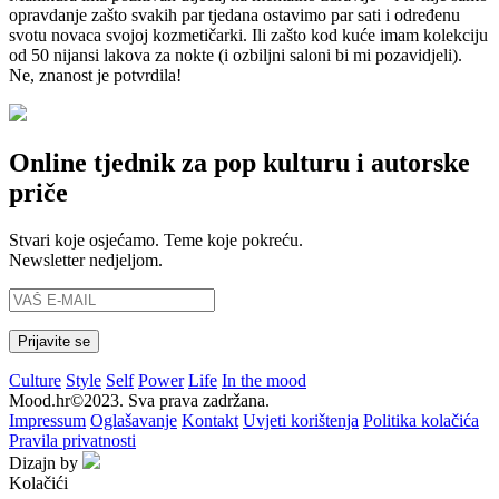
opravdanje zašto svakih par tjedana ostavimo par sati i određenu
svotu novaca svojoj kozmetičarki. Ili zašto kod kuće imam kolekciju
od 50 nijansi lakova za nokte (i ozbiljni saloni bi mi pozavidjeli).
Ne, znanost je potvrdila!
Online tjednik za pop kulturu i autorske
priče
Stvari koje osjećamo. Teme koje pokreću.
Newsletter nedjeljom.
Culture
Style
Self
Power
Life
In the mood
Mood.hr©2023. Sva prava zadržana.
Impressum
Oglašavanje
Kontakt
Uvjeti korištenja
Politika kolačića
Pravila privatnosti
Dizajn by
Kolačići