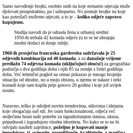
Samo navođenje brojki, osobito onih na koje nemamo utjecaja može
djelovati preapstraktno, pa i suhoparno. No postoje brojke na koje
kao potrošači možemo utjecati, a to je –
koliko odjeće zapravo
kupujemo.
Studija navodi da je odrasla žena u urbanoj sredini
1950-ih trebala 42 komada odjeće (u to se ne ubrajaju
modni dodaci ni donje rublje.
1960-ih prosječna francuska garderoba sadržavala je 25
odjevnih kombinacija od 40 komada
, a za
današnje vrijeme
predlažu 74 odjevna komada (uključujući obuću!)
za geografska
područja s dva godišnja doba i njih 85 za zemlje s četiri godišnja
doba. Već letimični pogled na ormar pokazao je mnogo brojniju
situaciju od idealne, no u moju obranu, u njemu se nalaze i neki
komadi koje sam kupila prije gotovo 20 godina i koje još uvijek
nosim.
Naravno, teško je odoljeti novim trendovima, stilovima i idejama
koje obogaćuju naš stil. Jer osim funkcionalnosti, odjeća već
stoljećima hrani naše potrebe za signaliziranjem statusa, ukusa,
pripadnosti i izgradnjom vlastita identiteta. No kako se to ne bi
odvijalo nauštrb zajednice,
poželjno je kupovati manje
impulzivno, tj. svjesnije, promišljenije, kvalitetnije, a magična