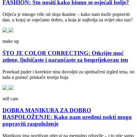
FASHION: Što nositi kako bismo se osjećali bolje?
Odjeća je mnogo više od sloja tkanine – kako nam može popraviti
dan, u kojoj se osjećamo dobro, a koja je najbolja za svijet oko nas?
make up
ŠTO JE COLOR CORRECTING: Otkrijte moć
zelene, ljubičaste i narančaste za besprijekoran ten
Ponekad puder i korektor nisu dovoljni za ujednačeni izgled tena, no
tada u pomoć priskače teorija boja
self care
DOBRA MANIKURA ZA DOBRO
RASPOLOŽENJE: Kako nam uređeni nokti mogu
popraviti raspoloženje
Manikura ima pozitivan utjecaj na mentalno zdravlje – i to nije samo