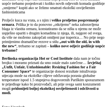
uopće trebamo posjedovati i koliko novih odjevnih komada godišnje
„smijemo“ kupiti ako se želimo smatrati ekološki osviještenim
fashionisticama
Proljeće kuca na vrata, a s njim i
veliko proljetno pospremanje
ormara
. Prilika je to da ponovno „otkrijemo“ neka zaboravljena
blaga iz vlastita ormara, konstatiramo da se ništa u njemu ne može
uspješno upariti s drugim komadima iz njega, ili, najgore od svega,
da više ne možemo zakopčati omiljeni par traperica… No prije nego
primijenimo dramatične rezove u stilu
„out with the old, in with
the new“
, trebamo se zapitati –
koliko nove odjeće godišnje uopće
trebamo?
Berlinska organizacija Hot or Cool Institute
dala nam je točnu
brojku i moramo priznati da smo ostale malo zatečene…
Izvještaj
„Unfit, Unfair, Unfashionable: Resizing Fashion for a Fair
Consumer Space“
te organizacije donosi rezultate istraživanja
utjecaja mode na ekološke ciljeve održavanja porasta globalne
temperature ispod 1.5 stupnjeva dogovorenih Pariškim sporazumom
te prijedloge kako bi proizvođači, ali prije svega sami konzumenti
mogli
pridonijeti boljoj ekološkoj osviještenosti i održivosti u
modi.