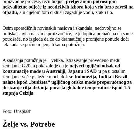
proizvodne procese, rezultirajući
pretjeranom potrošnjom
nekvalitetne odjeće iz neodrživih izbora koja vrlo brzo završi na
otpadu
, a u cijelom tom ciklusu zagađuje vodu, zrak i tlo.
Osim sporadičnih novinskih naslova i skandala, nedovoljno se
pritiska stavlja na same proizvođače, te je loptica prebačena na same
potrošače, no izgleda da će do dramatičnije promjene ponude doći
tek kada se počne mijenjati sama potražnja.
A sadašnja potražnja je – velika. Istraživanje provedeno među
zemljama G20, a pokazalo je da j
e najveći ugljični otisak od
konzumacije mode u Australiji, Japanu i SAD-u
pa u ostalim
zemljama veće platežne moći, dok se
Indonezija, Indija i Brazil
nalaze ispod „budžeta“ ugljičnog otiska mode preporučenog za
dosizanje cilja držanja porasta globalne temperature ispod 1.5
stupnja Celzija.
Foto: Unsplash
Želje vs. Potrebe