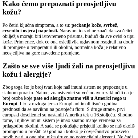
Kako ćemo prepoznati preosjetljivu
kožu?
Po četiri ključna simptoma, a to su:
peckanje kože, svrbež,
crvenilo i osjećaj napetosti.
Naravno, to sad ne znači da sva četiri
obilježja moraju biti istovremeno prisutna, budući da sve ovisi o tipu
kože. Primjerice, dok će ona osjetljivija uglavnom reagirati na dodir
ili promjene u temperaturi ili okolini, normalna koža je relativno
neosjetljiva na gore navedene promjene.
Zašto se sve više ljudi žali na preosjetljivu
kožu i alergije?
Zbog toga što je broj tvari koje naš imuni sistem ne prepoznaje u
stalnom porastu. Naime, znanstvenici su već odavno zaključili da je
broj osoba koje
pate od alergija znatno viši u Americi nego u
Europi
. I to iz razloga jer su Europljani imali tisuću godina
prednosti da se naviknu na postojeću floru. S druge strane, prvi
europski doseljenici su nastanili Ameriku tek u 16.stoljeću. Shodno
tome, i njihov imuni sistem je imao znatno manje vremena za
prilagodbu okolini. A sada se pokušajte prisjetiti koliko se naš okoliš
promijenio u prošlih 50 godina i koliko je čovječanstvo proizvelo
novih tvari, a one nisu ništa drugo no potencijalni alergeni. Ne čudi