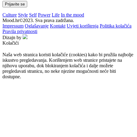
Culture
Style
Self
Power
Life
In the mood
Mood.hr©2023. Sva prava zadržana.
Impressum
Oglašavanje
Kontakt
Uvjeti korištenja
Politika kolačića
Pravila privatnosti
Dizajn by
Kolačići
Naša web stranica koristi kolačiće (cookies) kako bi pružila najbolje
iskustvo pregledavanja. Korištenjem web stranice pristajete na
njihovu uporabu, dok blokiranjem kolačića i dalje možete
pregledavati stranicu, no neke njezine mogućnosti neće biti
dostupne.
Prihvaćam