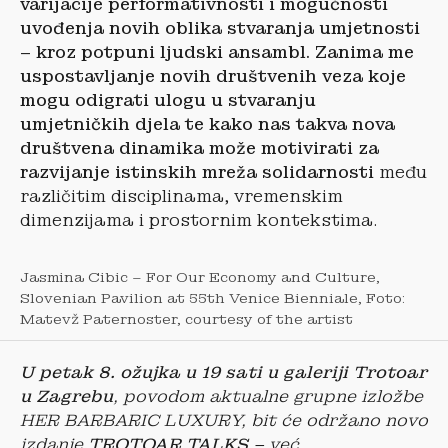
varijacije performativnosti i mogućnosti
uvođenja novih oblika stvaranja umjetnosti
– kroz potpuni ljudski ansambl. Zanima me
uspostavljanje novih društvenih veza koje
mogu odigrati ulogu u stvaranju
umjetničkih djela te kako nas takva nova
društvena dinamika može motivirati za
razvijanje istinskih mreža solidarnosti
među
različitim disciplinama, vremenskim
dimenzijama i prostornim kontekstima.
Jasmina Cibic – For Our Economy and Culture,
Slovenian Pavilion at 55th Venice Bienniale, Foto:
Matevž Paternoster, courtesy of the artist
U petak 8. ožujka u 19 sati u galeriji Trotoar
u Zagrebu
, povodom aktualne grupne izložbe
HER BARBARIC LUXURY, bit će održano novo
izdanje
TROTOAR TALKS
– već