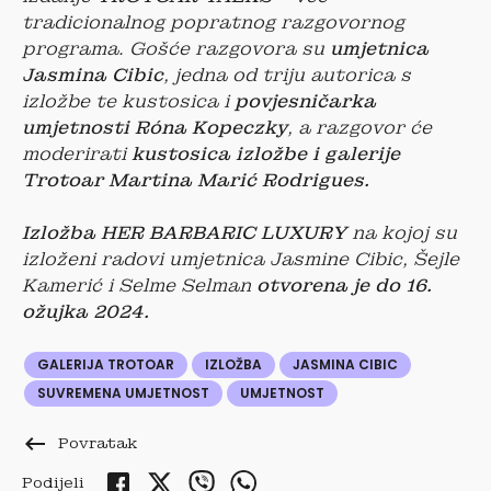
tradicionalnog popratnog razgovornog
programa. Gošće razgovora su
umjetnica
Jasmina Cibic
, jedna od triju autorica s
izložbe te kustosica i
povjesničarka
umjetnosti Róna Kopeczky
, a razgovor će
moderirati
kustosica izložbe i galerije
Trotoar Martina Marić Rodrigues.
Izložba HER BARBARIC LUXURY
na kojoj su
izloženi radovi umjetnica Jasmine Cibic, Šejle
Kamerić i Selme Selman
otvorena je do 16.
ožujka 2024.
GALERIJA TROTOAR
IZLOŽBA
JASMINA CIBIC
SUVREMENA UMJETNOST
UMJETNOST
keyboard_backspace
Povratak
Podijeli