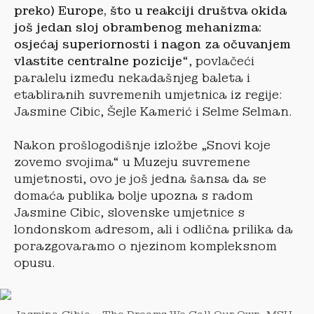
preko) Europe, što u reakciji društva okida
još jedan sloj obrambenog mehanizma:
osjećaj superiornosti i nagon za očuvanjem
vlastite centralne pozicije
“, povlačeći
paralelu između nekadašnjeg baleta i
etabliranih suvremenih umjetnica iz regije:
Jasmine Cibic, Šejle Kamerić i Selme Selman.
Nakon prošlogodišnje izložbe „Snovi koje
zovemo svojima“ u Muzeju suvremene
umjetnosti, ovo je još jedna šansa da se
domaća publika bolje upozna s radom
Jasmine Cibic, slovenske umjetnice s
londonskom adresom, ali i odlična prilika da
porazgovaramo o njezinom kompleksnom
opusu.
Jasmina Cibic – The Dreams We Call Our Own, MSU