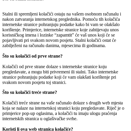
Stalni ili spremljeni kolačići ostaju na vašem osobnom računalu i
nakon zatvaranja internetskog preglednika. Pomoću tih kolačića
internetske stranice pohranjuju podatke kako bi vam se olakšalo
korištenje. Primjerice, internetske stranice koje zahtijevaju unos
korisničkog imena i lozinke “zapamtit” će vaš unos koji će se
pojavljivati pri svakom novom posjetu. Stalni kolačići ostat će
zabilježeni na računalu danima, mjesecima ili godinama.
Što su kolačići od prve strane?
Kolačići od prve strane dolaze s internetske stranice koju
pregledavate, a mogu biti privremeni ili stalni. Tako internetske
stranice pohranjuju podatke koji će vam olakšati korištenje pri
svakom novom posjetu toj stranici.
Što su kolačići treće strane?
Kolačići treće strane na vaše računalo dolaze s drugih web mjesta
koja se nalaze na internetskoj stranici koju pregledavate. Riječ je o
primjerice pop-up oglasima, a kolačići tu imaju ulogu praćenja
internetskih stranica u oglašivačke svrhe.
Koristi li ova web stranica kolačiće?