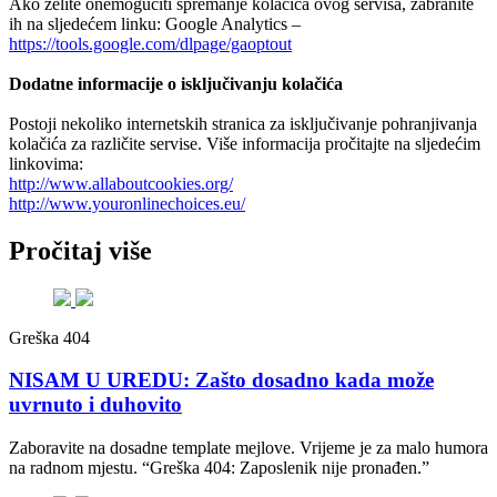
Ako želite onemogućiti spremanje kolačića ovog servisa, zabranite
ih na sljedećem linku: Google Analytics –
https://tools.google.com/dlpage/gaoptout
Dodatne informacije o isključivanju kolačića
Postoji nekoliko internetskih stranica za isključivanje pohranjivanja
kolačića za različite servise. Više informacija pročitajte na sljedećim
linkovima:
http://www.allaboutcookies.org/
http://www.youronlinechoices.eu/
Pročitaj više
Greška 404
NISAM U UREDU: Zašto dosadno kada može
uvrnuto i duhovito
Zaboravite na dosadne template mejlove. Vrijeme je za malo humora
na radnom mjestu. “Greška 404: Zaposlenik nije pronađen.”