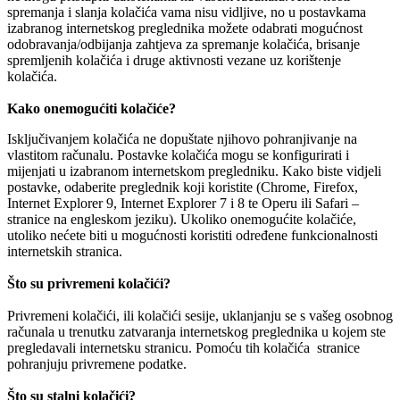
spremanja i slanja kolačića vama nisu vidljive, no u postavkama
izabranog internetskog preglednika možete odabrati mogućnost
odobravanja/odbijanja zahtjeva za spremanje kolačića, brisanje
spremljenih kolačića i druge aktivnosti vezane uz korištenje
kolačića.
Kako onemogućiti kolačiće?
Isključivanjem kolačića ne dopuštate njihovo pohranjivanje na
vlastitom računalu. Postavke kolačića mogu se konfigurirati i
mijenjati u izabranom internetskom pregledniku. Kako biste vidjeli
postavke, odaberite preglednik koji koristite (Chrome, Firefox,
Internet Explorer 9, Internet Explorer 7 i 8 te Operu ili Safari –
stranice na engleskom jeziku). Ukoliko onemogućite kolačiće,
utoliko nećete biti u mogućnosti koristiti određene funkcionalnosti
internetskih stranica.
Što su privremeni kolačići?
Privremeni kolačići, ili kolačići sesije, uklanjanju se s vašeg osobnog
računala u trenutku zatvaranja internetskog preglednika u kojem ste
pregledavali internetsku stranicu. Pomoću tih kolačića stranice
pohranjuju privremene podatke.
Što su stalni kolačići?