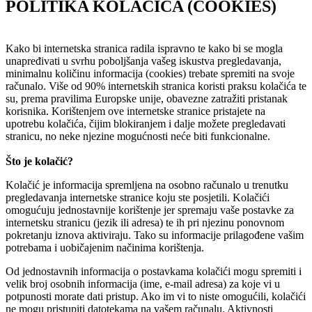
POLITIKA KOLAČIĆA (COOKIES)
Kako bi internetska stranica radila ispravno te kako bi se mogla
unapređivati u svrhu poboljšanja vašeg iskustva pregledavanja,
minimalnu količinu informacija (cookies) trebate spremiti na svoje
računalo. Više od 90% internetskih stranica koristi praksu kolačića te
su, prema pravilima Europske unije, obavezne zatražiti pristanak
korisnika. Korištenjem ove internetske stranice pristajete na
upotrebu kolačića, čijim blokiranjem i dalje možete pregledavati
stranicu, no neke njezine mogućnosti neće biti funkcionalne.
Što je kolačić?
Kolačić je informacija spremljena na osobno računalo u trenutku
pregledavanja internetske stranice koju ste posjetili. Kolačići
omogućuju jednostavnije korištenje jer spremaju vaše postavke za
internetsku stranicu (jezik ili adresa) te ih pri njezinu ponovnom
pokretanju iznova aktiviraju. Tako su informacije prilagođene vašim
potrebama i uobičajenim načinima korištenja.
Od jednostavnih informacija o postavkama kolačići mogu spremiti i
velik broj osobnih informacija (ime, e-mail adresa) za koje vi u
potpunosti morate dati pristup. Ako im vi to niste omogućili, kolačići
ne mogu pristupiti datotekama na vašem računalu. Aktivnosti