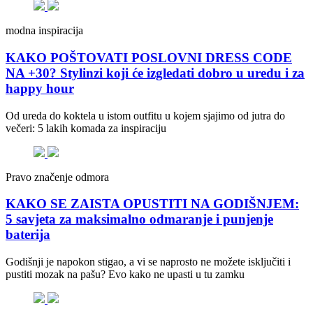
modna inspiracija
KAKO POŠTOVATI POSLOVNI DRESS CODE
NA +30? Stylinzi koji će izgledati dobro u uredu i za
happy hour
Od ureda do koktela u istom outfitu u kojem sjajimo od jutra do
večeri: 5 lakih komada za inspiraciju
Pravo značenje odmora
KAKO SE ZAISTA OPUSTITI NA GODIŠNJEM:
5 savjeta za maksimalno odmaranje i punjenje
baterija
Godišnji je napokon stigao, a vi se naprosto ne možete isključiti i
pustiti mozak na pašu? Evo kako ne upasti u tu zamku