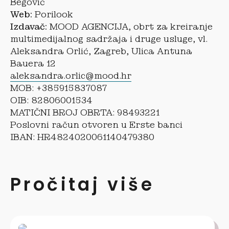
Begović
Web:
Porilook
Izdavač:
MOOD AGENCIJA, obrt za kreiranje
multimedijalnog sadržaja i druge usluge, vl.
Aleksandra Orlić, Zagreb, Ulica Antuna
Bauera 12
aleksandra.orlic@mood.hr
MOB: +385915837087
OIB: 82806001534
MATIČNI BROJ OBRTA: 98493221
Poslovni račun otvoren u Erste banci
IBAN: HR4824020061140479380
Pročitaj više