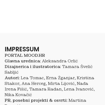
IMPRESSUM
PORTAL MOOD.HR
Glavna urednica:
Aleksandra Orlić
Dizajnerica i ilustratorica:
Tamara Švelić
Sabljić
Autori:
Lea Tomac, Erna Žganjar, Kristina
Stakor, Ana Herceg, Mirta Lijović, Nađa
Irena Fišić, Tamara Radan, Lena Ivanović,
Nika Kovačić
PR, posebni projekti & osvrti:
Martina