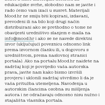
edukacijske svrhe, slobodno nam se javite i
rado ćemo vam izaći u susret. Materijali
Mood.hr ne smiju biti kopirani, izdavani,
prevođeni ili na bilo koji drugi način
distribuirani ako se prethodno o tome ne
obavijesti uredništvo slanjem e-maila na
info@mood.hr
i ako se ne navede direktni
izvor (uključujući poveznicu odnosno link
prema izvornom članku ili, u dogovoru s
uredništvom, prema naslovnoj stranici
portala). Ako na portalu Mood.hr naiđete na
sadržaj koji je povrijedio vaša autorska
prava, javite nam kako bismo izvršili
provjeru i uklonili sadržaj utvrdimo li da je
vaša pritužba utemeljena. Navođenja u
autorskim člancima osobna su mišljenja
autora i ne odražavaju odnosno nisu nužno i
stajališta vlasnika portala.