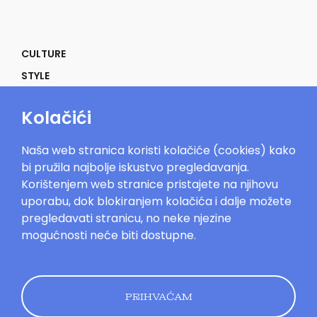
CULTURE
STYLE
SELF
Kolačići
POWER
LIFE
Naša web stranica koristi kolačiće (cookies) kako
IN THE MOOD
bi pružila najbolje iskustvo pregledavanja.
Korištenjem web stranice pristajete na njihovu
uporabu, dok blokiranjem kolačića i dalje možete
pregledavati stranicu, no neke njezine
mogućnosti neće biti dostupne.
Mood.hr©2023. Sva prava zadržana.
Impressum
Oglašavanje
Kontakt
Uvjeti
korištenja
Politika kolačića
Pravila
privatnosti
PRIHVAĆAM
Dizajn by