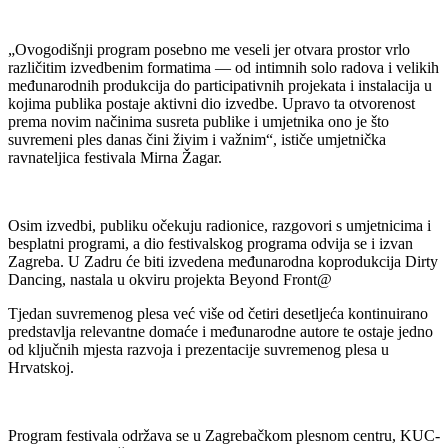
„Ovogodišnji program posebno me veseli jer otvara prostor vrlo
različitim izvedbenim formatima — od intimnih solo radova i velikih
međunarodnih produkcija do participativnih projekata i instalacija u
kojima publika postaje aktivni dio izvedbe. Upravo ta otvorenost
prema novim načinima susreta publike i umjetnika ono je što
suvremeni ples danas čini živim i važnim“, ističe umjetnička
ravnateljica festivala Mirna Žagar.
Osim izvedbi, publiku očekuju radionice, razgovori s umjetnicima i
besplatni programi, a dio festivalskog programa odvija se i izvan
Zagreba. U Zadru će biti izvedena međunarodna koprodukcija Dirty
Dancing, nastala u okviru projekta Beyond Front@
Tjedan suvremenog plesa već više od četiri desetljeća kontinuirano
predstavlja relevantne domaće i međunarodne autore te ostaje jedno
od ključnih mjesta razvoja i prezentacije suvremenog plesa u
Hrvatskoj.
Program festivala održava se u Zagrebačkom plesnom centru, KUC-