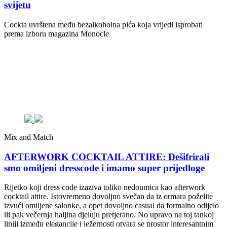
svijetu
Cockta uvrštena među bezalkoholna pića koja vrijedi isprobati
prema izboru magazina Monocle
Mix and Match
AFTERWORK COCKTAIL ATTIRE: Dešifrirali
smo omiljeni dresscode i imamo super prijedloge
Rijetko koji dress code izaziva toliko nedoumica kao afterwork
cocktail attire. Istovremeno dovoljno svečan da iz ormara poželite
izvući omiljene salonke, a opet dovoljno casual da formalno odijelo
ili pak večernja haljina djeluju pretjerano. No upravo na toj tankoj
liniji između elegancije i ležernosti otvara se prostor interesantnim