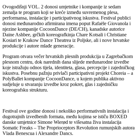
Ovogodišnji VOL. 2 donosi umjetnike i kompanije iz sedam
zemalja te program koji se kreće između suvremenog plesa,
performansa, instalacije i participativnog iskustva. Festival publici
donosi međunarodno afirmirana imena poput Rafaële Giovanola i
njezine kompanije CocoonDance (DE/CH), kanadske autorice
Daine Ashbee, grčkih koreografkinja Chare Kotsali i Christiane
Kosiari te Krakow Dance Theatrea iz Poljske, ali i nove hrvatske
produkcije i autore mlađe generacije.
Program otvara večer hrvatskih plesnih produkcija u Zagrebačkom
plesnom centru, dok narednih dana slijede međunarodne izvedbe
koje istražuju odnos tijela, identiteta, glasa, percepcije i zajedničkog
iskustva. Posebnu pažnju privlači participativni projekt Choreia – a
PolyBallet kompanije CocoonDance, u kojem publika aktivno
sudjeluje u stvaranju izvedbe kroz pokret, glas i zajedničku
koreografsku strukturu.
Festival ove godine donosi i nekoliko performativnih instalacija i
dugotrajnih izvedbenih formata, među kojima se ističu BOXED
danske umjetnice Simone Wierød te višesatna živa instalacija
Somatic Freaks – The Proprioceptors Revolution rumunjskih autora
Vlada Benescua i Alexandre Dancs.