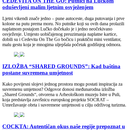
CEDEVITA ON THE GO: Putnici na Lučkom
oduševljeni malim ljetnim osvježenjem
Ljetni vikendi znače jedno – pune autoceste, duga putovanja i prve
kolone na putu prema moru. No putnike koji su ovih dana prolazili
naplatnom postajom Lučko dočekalo je i jedno neočekivano
osvježenje. Umjesto uobičajenog preuzimanja naplatne kartice,
dobili su i Cedevita On The Go bočicu i praktični mini ventilator,
malu gestu koja je mnogima uljepšala početak godišnjeg odmora.
IZLOŽBA “SHARED GROUNDS”: Kad baština
postane suvremena umjetnost
Kako povijesni slojevi jednog prostora mogu postati inspiracija za
suvremenu umjetnost? Odgovor donosi međunarodna izložba
„Shared Grounds“, otvorena u Arheološkom muzeju Istre u Puli,
koja predstavlja završnicu europskog projekta SOCRAT –
Umrežavanje obrta i suvremene umjetnosti u cilju održivog turizma.
COCKTA: Autentičan okus naše regije prepoznat u