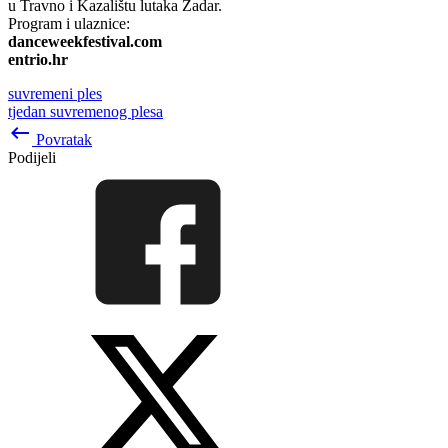
u Travno i Kazalištu lutaka Zadar.
Program i ulaznice:
danceweekfestival.com
entrio.hr
suvremeni ples
tjedan suvremenog plesa
keyboard_backspace
Povratak
Podijeli