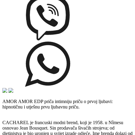
AMOR AMOR EDP priča intimniju priču o prvoj ljubavi:
hipnotičnu i utješnu prvu ljubavnu priču.
CACHAREL je francuski modni brend, koji je 1958. u Nîmesu
osnovao Jean Bousquet. Sin prodavača šivaćih strojeva; od
djetinjstva je bio uronjen u svijet izrade odjeće. Ime brenda dolazi od