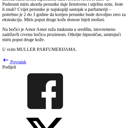
Puderasti miris akorda perunike daje ženstvenu i utješnu notu. Jeste
li znali? Cvijet perunike je najskuplji sastojak u parfumeriji –
potrebno je 2 do 3 godine da korijen perunike bude dovoljno zreo za
ekstrakciju. Miris poput druge kože donose bijeli mošusi.
Na bočici je Amor Amor ruža istaknuta u središtu, istovremeno
zadržavši crvenu bočicu prozirnom. Otkrijte hipnotičan, umirujući
miris poput druge kože.
U svim MULLER PARFUMERIJAMA.
keyboard_backspace
Povratak
Podijeli