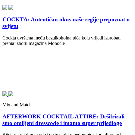
COCKTA: Autentičan okus naše regije prepoznat u
svijetu
Cockta uvrštena među bezalkoholna pića koja vrijedi isprobati
prema izboru magazina Monocle
Mix and Match
AFTERWORK COCKTAIL ATTIRE: Dešifrirali
smo omiljeni dresscode i imamo super prijedloge
Rijetko koji dress code izaziva toliko nedoumica kao afterwork