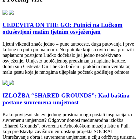
CEDEVITA ON THE GO: Putnici na Lučkom
oduševljeni malim ljetnim osvježenjem
Ljetni vikendi znače jedno – pune autoceste, duga putovanja i prve
kolone na putu prema moru. No putnike koji su ovih dana prolazili
naplatnom postajom Lučko dočekalo je i jedno neočekivano
osvježenje. Umjesto uobičajenog preuzimanja naplatne kartice,
dobili su i Cedevita On The Go bočicu i praktični mini ventilator,
malu gestu koja je mnogima uljepšala početak godišnjeg odmora.
IZLOŽBA “SHARED GROUNDS”: Kad baština
postane suvremena umjetnost
Kako povijesni slojevi jednog prostora mogu postati inspiracija za
suvremenu umjetnost? Odgovor donosi međunarodna izložba
„Shared Grounds“, otvorena u Arheološkom muzeju Istre u Puli,
koja predstavlja završnicu europskog projekta SOCRAT –
Umrežavanje obrta i suvremene umjetnosti u cilju održivog turizma.