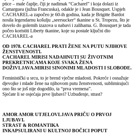
ptice – male čaplje, čiji je nadimak “Cacharel” i koja dolazi iz
Camarguea (južna Francuska), odakle je i Jean Bousquet. Uspjeh
CACHAREL-a započeo je 60-ih godina, kada je Brigitte Bardot
nosila legendarnu košulju „seersucker“ tkanine u St. Tropezu, što je
dovelo do golemih izazova u nabavi i zalihama. G. Bousquet je tada
počeo koristiti Liberty tkanine, koje su postale ključni dio
CACHAREL-a
OD 1978. CACHAREL PRATI ŽENE NA PUTU NJIHOVE
ŽENSTVENOSTI.
CACHAREL MIRISI NADAHNUTI SU ŽIVOTNIM
PREKRETNICAMA KOJE SVAKA ŽENA
DOŽIVLJAVA.MIRISI SINONIMI MLADOSTI I SLOBODE.
Feministički u srcu, to je brend vječne mladosti. Pokreće i osnažuje
djevojke i mlade žene na njihovom putu ženstvenosti, sublimirajući
ono što se još nije dogodilo, ta “prva vremena”.
Sjećate li se osjećaja prve ljubavi? Uzbuđenje, strast?
AMOR AMOR UTJELOVLJAVA PRIČU O PRVOJ
LJUBAVI.
STRAST & ROMANTIKA
INKAPSULIRANI U KULTNOJ BOČICI POPUT