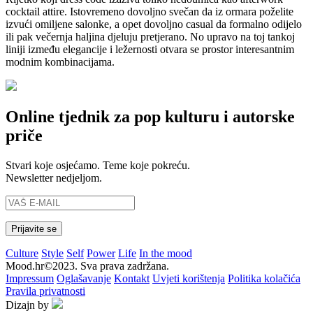
cocktail attire. Istovremeno dovoljno svečan da iz ormara poželite
izvući omiljene salonke, a opet dovoljno casual da formalno odijelo
ili pak večernja haljina djeluju pretjerano. No upravo na toj tankoj
liniji između elegancije i ležernosti otvara se prostor interesantnim
modnim kombinacijama.
Online tjednik za pop kulturu i autorske
priče
Stvari koje osjećamo. Teme koje pokreću.
Newsletter nedjeljom.
Culture
Style
Self
Power
Life
In the mood
Mood.hr©2023. Sva prava zadržana.
Impressum
Oglašavanje
Kontakt
Uvjeti korištenja
Politika kolačića
Pravila privatnosti
Dizajn by