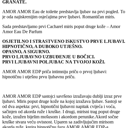
GRANATE.
AMOR AMOR Eau de toilette predstavlja ljubav na prvi pogled. To
je oda najiskrenijim osjećajima prve ljubavi. Romantičan miris.
Sada predstavljamo prvi Cacharel miris poput druge kože – Amor
Amor Eau De Parfum
OSJETILNO I STRASTVENO ISKUSTVO PRVE LJUBAVI.
HIPNOTIČNO, A DUBOKO UTJEŠNO.
OPASNO, A SIGURNO.
PRVO LJUBAVNO UZBUĐENJE U BOČICI.
PRVI LJUBAVNI POLJUBAC NA TVOJOJ KOŽI.
AMOR AMOR EDP priča intimniju priču o prvoj ljubavi:
hipnotičnu i utješnu prvu ljubavnu priču.
AMOR AMOR EDP sastojci savršeno izražavaju dublji izraz prve
ljubavi. Miris poput druge kože na kojoj izražava ljubav. Sastoji se
od dva aspekta: prvi, hipnotični ljubavni napitak cvijeća i voća,
sačinjen od akorda ruže i kruške. I drugi, mirisni trag poput druge
kože, izražen bijelim mošusom i akordom perunike.Akord sočne
kruške stvara veću ovisnost. Uparen sa zadivljujućim mirisom
akorda ruže, kreira hipnotičnu fazu AMOR AMOR EDP-a.