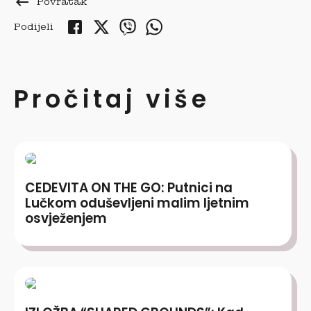
keyboard_backspace
Povratak
Podijeli
Pročitaj više
CEDEVITA ON THE GO: Putnici na
Lučkom oduševljeni malim ljetnim
osvježenjem