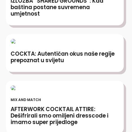
IZLOŽBA “SHARED GROUNDS”: Kad
baština postane suvremena
umjetnost
COCKTA: Autentičan okus naše regije
prepoznat u svijetu
MIX AND MATCH
AFTERWORK COCKTAIL ATTIRE:
Dešifrirali smo omiljeni dresscode i
imamo super prijedloge