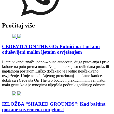
Pročitaj više
CEDEVITA ON THE GO: Putnici na Lučkom
oduševljeni malim ljetnim osvježenjem
Ljetni vikendi znače jedno – pune autoceste, duga putovanja i prve
kolone na putu prema moru. No putnike koji su ovih dana prolazili
naplatnom postajom Lučko dočekalo je i jedno neočekivano
osvježenje. Umjesto uobičajenog preuzimanja naplatne kartice,
dobili su i Cedevita On The Go bočicu i praktični mini ventilator,
malu gestu koja je mnogima uljepšala početak godišnjeg odmora.
IZLOŽBA “SHARED GROUNDS”: Kad baština
postane suvremena umjetnost