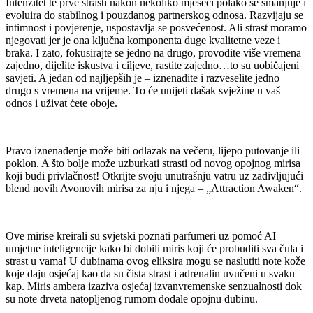
Intenzitet te prve strasti nakon nekoliko mjeseci polako se smanjuje i
evoluira do stabilnog i pouzdanog partnerskog odnosa. Razvijaju se
intimnost i povjerenje, uspostavlja se posvećenost. Ali strast moramo
njegovati jer je ona ključna komponenta duge kvalitetne veze i
braka. I zato, fokusirajte se jedno na drugo, provodite više vremena
zajedno, dijelite iskustva i ciljeve, rastite zajedno…to su uobičajeni
savjeti. A jedan od najljepših je – iznenadite i razveselite jedno
drugo s vremena na vrijeme. To će unijeti dašak svježine u vaš
odnos i uživat ćete oboje.
Pravo iznenađenje može biti odlazak na večeru, lijepo putovanje ili
poklon. A što bolje može uzburkati strasti od novog opojnog mirisa
koji budi privlačnost! Otkrijte svoju unutrašnju vatru uz zadivljujući
blend novih Avonovih mirisa za nju i njega – „Attraction Awaken“.
Ove mirise kreirali su svjetski poznati parfumeri uz pomoć AI
umjetne inteligencije kako bi dobili miris koji će probuditi sva čula i
strast u vama! U dubinama ovog eliksira mogu se naslutiti note kože
koje daju osjećaj kao da su čista strast i adrenalin uvučeni u svaku
kap. Miris ambera izaziva osjećaj izvanvremenske senzualnosti dok
su note drveta natopljenog rumom dodale opojnu dubinu.