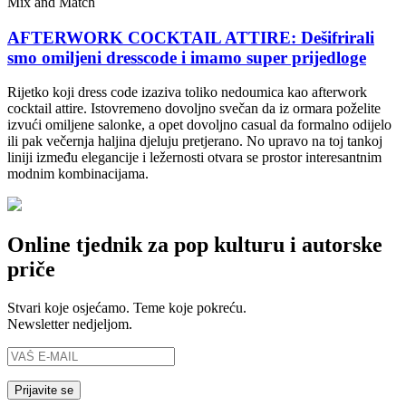
Mix and Match
AFTERWORK COCKTAIL ATTIRE: Dešifrirali
smo omiljeni dresscode i imamo super prijedloge
Rijetko koji dress code izaziva toliko nedoumica kao afterwork
cocktail attire. Istovremeno dovoljno svečan da iz ormara poželite
izvući omiljene salonke, a opet dovoljno casual da formalno odijelo
ili pak večernja haljina djeluju pretjerano. No upravo na toj tankoj
liniji između elegancije i ležernosti otvara se prostor interesantnim
modnim kombinacijama.
Online tjednik za pop kulturu i autorske
priče
Stvari koje osjećamo. Teme koje pokreću.
Newsletter nedjeljom.