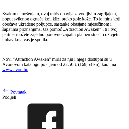
Svakim nanošenjem, ovaj miris obavija zavodljivim zagrljajem,
poput svilenog ogrtača koji klizi preko gole kože. To je miris koji
obećava ukradene poljupce, sastanke obasjane mjesečinom i
šapatima priznanjima. Uz pomoć „Attraction Awaken“ i ti i tvoj
partner možete zajedno ponovno zapaliti plamen strasti i oživjeti
ljubav koja vas je spojila.
Novi “Attraction Awaken” miris za nju i njega dostupni su u
Avonovom katalogu po cijeni od 22,50 € (169,53 kn), kao i na
www.avon.hr.
keyboard_backspace
Povratak
Podijeli