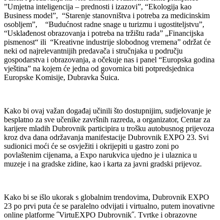
”Umjetna inteligencija – prednosti i izazovi”, “Ekologija kao
Business model”, “Starenje stanovništva i potreba za medicinskim
osobljem”, “Budućnost radne snage u turizmu i ugostiteljstvu”,
“Usklađenost obrazovanja i potreba na tržištu rada” „Financijska
pismenost“ ili “Kreativne industrije slobodnog vremena” održat će
neki od najrelevantnijih predavača i stručnjaka u području
gospodarstva i obrazovanja, a očekuje nas i panel “Europska godina
vještina” na kojem će jedna od govornica biti potpredsjednica
Europske Komisije, Dubravka Šuica.
Kako bi ovaj važan događaj učinili što dostupnijim, sudjelovanje je
besplatno za sve učenike završnih razreda, a organizator, Centar za
karijere mladih Dubrovnik participira u trošku autobusnog prijevoza
kroz dva dana održavanja manifestacije Dubrovnik EXPO 23. Svi
sudionici moći će se osvježiti i okrijepiti u gastro zoni po
povlaštenim cijenama, a Expo narukvica ujedno je i ulaznica u
muzeje i na gradske zidine, kao i karta za javni gradski prijevoz.
Kako bi se išlo ukorak s globalnim trendovima, Dubrovnik EXPO
23 po prvi puta će se paralelno odvijati i virtualno, putem inovativne
online platforme ˝VirtuEXPO Dubrovnik˝. Tvrtke i obrazovne