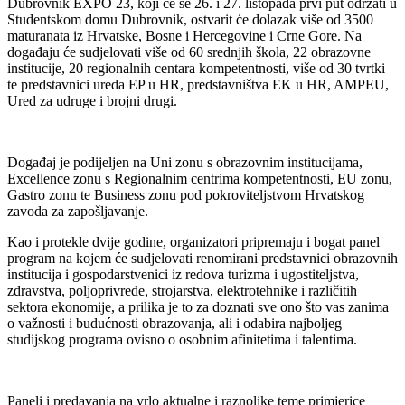
Dubrovnik EXPO 23, koji će se 26. i 27. listopada prvi put održati u
Studentskom domu Dubrovnik, ostvarit će dolazak više od 3500
maturanata iz Hrvatske, Bosne i Hercegovine i Crne Gore. Na
događaju će sudjelovati više od 60 srednjih škola, 22 obrazovne
institucije, 20 regionalnih centara kompetentnosti, više od 30 tvrtki
te predstavnici ureda EP u HR, predstavništva EK u HR, AMPEU,
Ured za udruge i brojni drugi.
Događaj je podijeljen na Uni zonu s obrazovnim institucijama,
Excellence zonu s Regionalnim centrima kompetentnosti, EU zonu,
Gastro zonu te Business zonu pod pokroviteljstvom Hrvatskog
zavoda za zapošljavanje.
Kao i protekle dvije godine, organizatori pripremaju i bogat panel
program na kojem će sudjelovati renomirani predstavnici obrazovnih
institucija i gospodarstvenici iz redova turizma i ugostiteljstva,
zdravstva, poljoprivrede, strojarstva, elektrotehnike i različitih
sektora ekonomije, a prilika je to za doznati sve ono što vas zanima
o važnosti i budućnosti obrazovanja, ali i odabira najboljeg
studijskog programa ovisno o osobnim afinitetima i talentima.
Paneli i predavanja na vrlo aktualne i raznolike teme primjerice