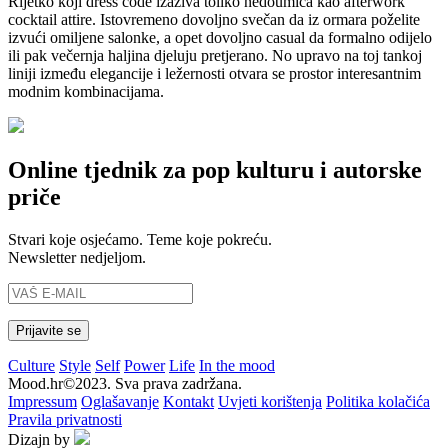
Rijetko koji dress code izaziva toliko nedoumica kao afterwork
cocktail attire. Istovremeno dovoljno svečan da iz ormara poželite
izvući omiljene salonke, a opet dovoljno casual da formalno odijelo
ili pak večernja haljina djeluju pretjerano. No upravo na toj tankoj
liniji između elegancije i ležernosti otvara se prostor interesantnim
modnim kombinacijama.
Online tjednik za pop kulturu i autorske
priče
Stvari koje osjećamo. Teme koje pokreću.
Newsletter nedjeljom.
Culture
Style
Self
Power
Life
In the mood
Mood.hr©2023. Sva prava zadržana.
Impressum
Oglašavanje
Kontakt
Uvjeti korištenja
Politika kolačića
Pravila privatnosti
Dizajn by