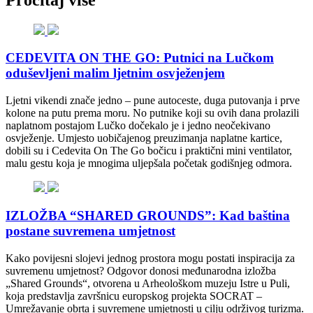
CEDEVITA ON THE GO: Putnici na Lučkom
oduševljeni malim ljetnim osvježenjem
Ljetni vikendi znače jedno – pune autoceste, duga putovanja i prve
kolone na putu prema moru. No putnike koji su ovih dana prolazili
naplatnom postajom Lučko dočekalo je i jedno neočekivano
osvježenje. Umjesto uobičajenog preuzimanja naplatne kartice,
dobili su i Cedevita On The Go bočicu i praktični mini ventilator,
malu gestu koja je mnogima uljepšala početak godišnjeg odmora.
IZLOŽBA “SHARED GROUNDS”: Kad baština
postane suvremena umjetnost
Kako povijesni slojevi jednog prostora mogu postati inspiracija za
suvremenu umjetnost? Odgovor donosi međunarodna izložba
„Shared Grounds“, otvorena u Arheološkom muzeju Istre u Puli,
koja predstavlja završnicu europskog projekta SOCRAT –
Umrežavanje obrta i suvremene umjetnosti u cilju održivog turizma.