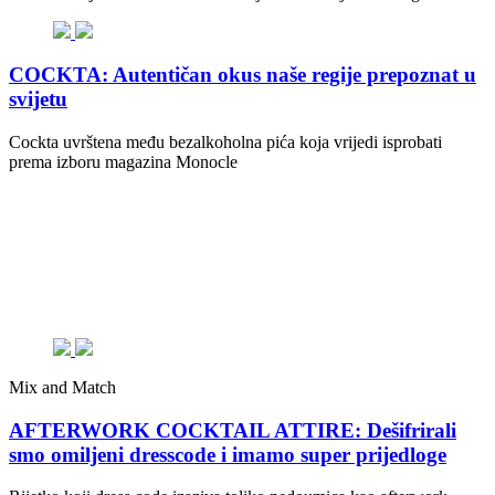
COCKTA: Autentičan okus naše regije prepoznat u
svijetu
Cockta uvrštena među bezalkoholna pića koja vrijedi isprobati
prema izboru magazina Monocle
Mix and Match
AFTERWORK COCKTAIL ATTIRE: Dešifrirali
smo omiljeni dresscode i imamo super prijedloge