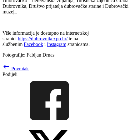
Dubrovačko – neretvanska županija, Turistička zajednica Grada
Dubrovnika, Društvo prijatelja dubrovačke starine i Dubrovački
muzeji.
Više informacija je dostupno na internetskoj
stranici
https://dubrovnikexpo.hr/
te na
službenim
Facebook
i
Instagram
stranicama.
Fotografije: Fabijan Drnas
keyboard_backspace
Povratak
Podijeli