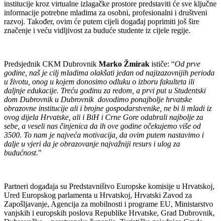
institucije kroz virtualne izlagačke prostore predstaviti će sve ključne
informacije potrebne mladima za osobni, profesionalni i društveni
razvoj. Također, ovim će putem cijeli događaj poprimiti još šire
značenje i veću vidljivost za buduće studente iz cijele regije.
Predsjednik CKM Dubrovnik
Marko Žmirak
ističe: “
Od prve
godine, naš je cilj mladima olakšati jedan od najizazovnijih perioda
u životu, onog u kojem donosimo odluku o izboru fakulteta ili
daljnje edukacije. Treću godinu za redom, a prvi put u Studentski
dom Dubrovnik u Dubrovnik dovodimo ponajbolje hrvatske
obrazovne institucije ali i brojne gospodarstvenike, ne bi li mladi iz
ovog dijela Hrvatske, ali i BiH i Crne Gore odabrali najbolje za
sebe, a veseli nas činjenica da ih ove godine očekujemo više od
3500. To nam je najveća motivacija, da ovim putem nastavimo i
dalje u vjeri da je obrazovanje najvažniji resurs i ulog za
budućnost
.”
Partneri događaja su Predstavništvo Europske komisije u Hrvatskoj,
Ured Europskog parlamenta u Hrvatskoj, Hrvatski Zavod za
Zapošljavanje, Agencija za mobilnosti i programe EU, Ministarstvo
vanjskih i europskih poslova Republike Hrvatske, Grad Dubrovnik,