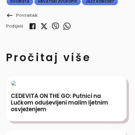
DVORIŠTA
HRVATSKI ZVUKOPIS
JAZZ KONCERT
keyboard_backspace
Povratak
Podijeli
Pročitaj više
CEDEVITA ON THE GO: Putnici na
Lučkom oduševljeni malim ljetnim
osvježenjem