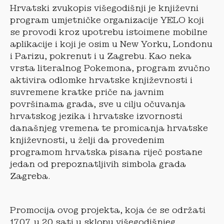
Hrvatski zvukopis višegodišnji je književni
program umjetničke organizacije YELO koji
se provodi kroz upotrebu istoimene mobilne
aplikacije i koji je osim u New Yorku, Londonu
i Parizu, pokrenut i u Zagrebu. Kao neka
vrsta literalnog Pokemona, program zvučno
aktivira odlomke hrvatske književnosti i
suvremene kratke priče na javnim
površinama grada, sve u cilju očuvanja
hrvatskog jezika i hrvatske izvornosti
današnjeg vremena te promicanja hrvatske
književnosti, u želji da provedenim
programom hrvatska pisana riječ postane
jedan od prepoznatljivih simbola grada
Zagreba.
Promocija ovog projekta, koja će se održati
17.07. u 20 sati u sklopu višegodišnjeg