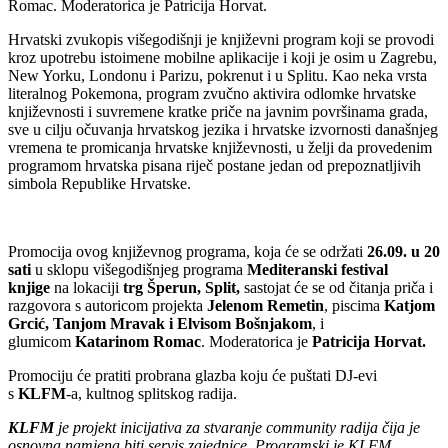
Romac. Moderatorica je Patricija Horvat.
Hrvatski zvukopis višegodišnji je književni program koji se provodi
kroz upotrebu istoimene mobilne aplikacije i koji je osim u Zagrebu,
New Yorku, Londonu i Parizu, pokrenut i u Splitu. Kao neka vrsta
literalnog Pokemona, program zvučno aktivira odlomke hrvatske
književnosti i suvremene kratke priče na javnim površinama grada,
sve u cilju očuvanja hrvatskog jezika i hrvatske izvornosti današnjeg
vremena te promicanja hrvatske književnosti, u želji da provedenim
programom hrvatska pisana riječ postane jedan od prepoznatljivih
simbola Republike Hrvatske.
Promocija ovog književnog programa, koja će se održati
26.09. u 20
sati
u sklopu višegodišnjeg programa
Mediteranski festival
knjige
na lokaciji
trg Šperun, Split,
sastojat će se od čitanja priča i
razgovora s autoricom projekta
Jelenom Remetin
, piscima
Katjom
Grcić, Tanjom Mravak i Elvisom Bošnjakom
, i
glumicom
Katarinom Romac
. Moderatorica je
Patricija Horvat.
Promociju će pratiti probrana glazba koju će puštati DJ-evi
s
KLFM
-a, kultnog splitskog radija.
KLFM
je projekt inicijativa za stvaranje community radija čija je
osnovna namjena biti servis zajednice. Programski je KLFM