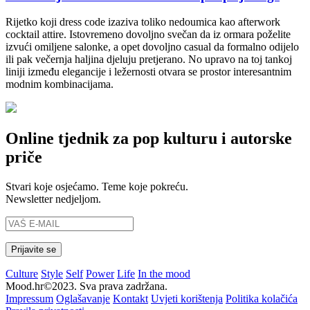
Rijetko koji dress code izaziva toliko nedoumica kao afterwork
cocktail attire. Istovremeno dovoljno svečan da iz ormara poželite
izvući omiljene salonke, a opet dovoljno casual da formalno odijelo
ili pak večernja haljina djeluju pretjerano. No upravo na toj tankoj
liniji između elegancije i ležernosti otvara se prostor interesantnim
modnim kombinacijama.
Online tjednik za pop kulturu i autorske
priče
Stvari koje osjećamo. Teme koje pokreću.
Newsletter nedjeljom.
Culture
Style
Self
Power
Life
In the mood
Mood.hr©2023. Sva prava zadržana.
Impressum
Oglašavanje
Kontakt
Uvjeti korištenja
Politika kolačića