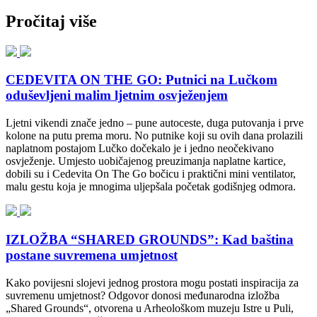
Pročitaj više
CEDEVITA ON THE GO: Putnici na Lučkom
oduševljeni malim ljetnim osvježenjem
Ljetni vikendi znače jedno – pune autoceste, duga putovanja i prve
kolone na putu prema moru. No putnike koji su ovih dana prolazili
naplatnom postajom Lučko dočekalo je i jedno neočekivano
osvježenje. Umjesto uobičajenog preuzimanja naplatne kartice,
dobili su i Cedevita On The Go bočicu i praktični mini ventilator,
malu gestu koja je mnogima uljepšala početak godišnjeg odmora.
IZLOŽBA “SHARED GROUNDS”: Kad baština
postane suvremena umjetnost
Kako povijesni slojevi jednog prostora mogu postati inspiracija za
suvremenu umjetnost? Odgovor donosi međunarodna izložba
„Shared Grounds“, otvorena u Arheološkom muzeju Istre u Puli,