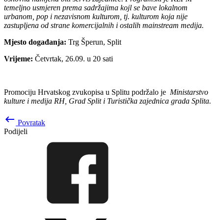
temeljno usmjeren prema sadržajima kojl se bave lokalnom
urbanom, pop i nezavisnom kulturom, tj. kulturom koja nije
zastupljena od strane komercijalnih i ostalih mainstream medija.
Mjesto događanja:
Trg Šperun, Split
Vrijeme:
Četvrtak, 26.09. u 20 sati
Promociju Hrvatskog zvukopisa u Splitu podržalo je
Ministarstvo
kulture i medija RH, Grad Split i Turistička zajednica grada Splita.
keyboard_backspace
Povratak
Podijeli