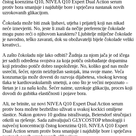
čistog koenzima Q10, NIVEA Q10 Expert Dual Action serum
protiv bora smanjuje i najdublje bore i sprječava nastanak novih
uzrokovanih glikacijom.
Čokolada može biti znak ljubavi, utjeha i prijatelj koji nas nikad
neće iznevjeriti. No, jeste li znali da nečije preferencije čokolade
mogu puno reći o njihovom karakteru? Ljubitelje mliječne čokolade
je navodno, teško zavarati, dok su obožavatelji bijele čokolade veliki
kreativci..
A zašto čokoladu nije lako odbiti? Žudnja za njom jača je od ičega
jer sadrži određena svojstva za koja potiču oslobađanje dopamina
koji prirodno potiče dobro raspoloženje. No, koliko god nas može
usrećiti, šećer, njezin neizbježan sastojak, ima svoje mane. Veća
konzumacija može dovesti do razvoja dijabetesa, visokog krvnog
tlaka te kardiovaskularnih smetnji, a ono što je većini nepoznato –
štetan je i za našu kožu. Šećer naime, uzrokuje glikaciju, proces koji
dovodi do gubitka elastičnosti i pojave bora.
Ali, ne brinite, uz novi NIVEA Q10 Expert Dual Action serum
protiv bora možete bezbrižno uživati u svakoj kockici omiljene
slastice. Nakon gotovo 10 godina istraživanja, Beiersdorf stručnjaci
otkrili su rješenje. Sada zahvaljujući GLYCOSTOP tehnologiji i
najvećoj koncentraciji čistog koenzima Q10, NIVEA Q10 Expert
Dual Action serum protiv bora smanjuje i najdublje bore i sprječava