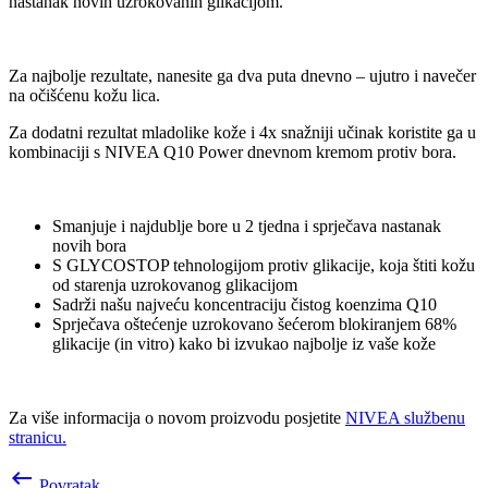
nastanak novih uzrokovanih glikacijom.
Za najbolje rezultate, nanesite ga dva puta dnevno – ujutro i navečer
na očišćenu kožu lica.
Za dodatni rezultat mladolike kože i 4x snažniji učinak koristite ga u
kombinaciji s NIVEA Q10 Power dnevnom kremom protiv bora.
Smanjuje i najdublje bore u 2 tjedna i sprječava nastanak
novih bora
S GLYCOSTOP tehnologijom protiv glikacije, koja štiti kožu
od starenja uzrokovanog glikacijom
Sadrži našu najveću koncentraciju čistog koenzima Q10
Sprječava oštećenje uzrokovano šećerom blokiranjem 68%
glikacije (in vitro) kako bi izvukao najbolje iz vaše kože
Za više informacija o novom proizvodu posjetite
NIVEA službenu
stranicu.
keyboard_backspace
Povratak