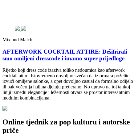
Mix and Match
AFTERWORK COCKTAIL ATTIRE: Dešifrirali
smo omiljeni dresscode i imamo super prijedloge
Rijetko koji dress code izaziva toliko nedoumica kao afterwork
cocktail attire. Istovremeno dovoljno svečan da iz ormara poželite
izvući omiljene salonke, a opet dovoljno casual da formalno odijelo
ili pak večernja haljina djeluju pretjerano. No upravo na toj tankoj
liniji između elegancije i ležernosti otvara se prostor interesantnim
modnim kombinacijama.
Online tjednik za pop kulturu i autorske
priče