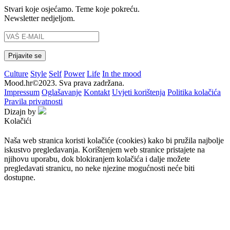
Stvari koje osjećamo. Teme koje pokreću.
Newsletter nedjeljom.
Culture
Style
Self
Power
Life
In the mood
Mood.hr©2023. Sva prava zadržana.
Impressum
Oglašavanje
Kontakt
Uvjeti korištenja
Politika kolačića
Pravila privatnosti
Dizajn by
Kolačići
Naša web stranica koristi kolačiće (cookies) kako bi pružila najbolje
iskustvo pregledavanja. Korištenjem web stranice pristajete na
njihovu uporabu, dok blokiranjem kolačića i dalje možete
pregledavati stranicu, no neke njezine mogućnosti neće biti
dostupne.
Prihvaćam