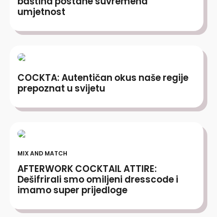
baština postane suvremena
umjetnost
COCKTA: Autentičan okus naše regije
prepoznat u svijetu
MIX AND MATCH
AFTERWORK COCKTAIL ATTIRE:
Dešifrirali smo omiljeni dresscode i
imamo super prijedloge