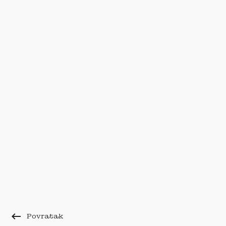
keyboard_backspace
Povratak