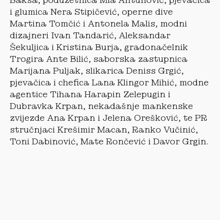
Baksa, poduzetnica Mia Antunović, pjevačica
i glumica Nera Stipičević, operne dive
Martina Tomčić i Antonela Malis, modni
dizajneri Ivan Tandarić, Aleksandar
Šekuljica i Kristina Burja, gradonačelnik
Trogira Ante Bilić, saborska zastupnica
Marijana Puljak, slikarica Deniss Grgić,
pjevačica i chefica Lana Klingor Mihić, modne
agentice Tihana Harapin Zelepugin i
Dubravka Krpan, nekadašnje mankenske
zvijezde Ana Krpan i Jelena Orešković, te PR
stručnjaci Krešimir Macan, Ranko Vučinić,
Toni Dabinović, Mate Rončević i Davor Grgin.