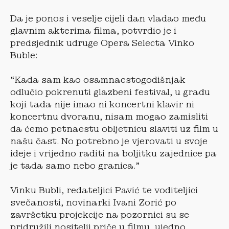
Da je ponos i veselje cijeli dan vladao među
glavnim akterima filma, potvrdio je i
predsjednik udruge Opera Selecta Vinko
Buble:
“Kada sam kao osamnaestogodišnjak
odlučio pokrenuti glazbeni festival, u gradu
koji tada nije imao ni koncertni klavir ni
koncertnu dvoranu, nisam mogao zamisliti
da ćemo petnaestu obljetnicu slaviti uz film u
našu čast. No potrebno je vjerovati u svoje
ideje i vrijedno raditi na boljitku zajednice pa
je tada samo nebo granica.”
Vinku Bubli, redateljici Pavić te voditeljici
svečanosti, novinarki Ivani Zorić po
završetku projekcije na pozornici su se
pridružili nositelji priče u filmu, ujedno