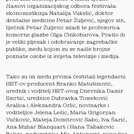
članovi organizacijskog odbora festivala:
ekonomistkinja Natalija Vukelić, doktor
dentalne medicine Petar Žuljević, njegov sin,
liječnik Petar Žuljević mlađi te profesorica
komorne glazbe Olga Cinkoburova. Pratio ih
je veliki pljesak i odobravanje zagrebačke
publike, među kojom su se našle brojne
poznate osobe iz svijeta televizije i medija.
Tako su im među prvima čestitali legendarni
HRT-ov producent Branko Matutinović,
urednik i voditelj HRT-ovog Dnevnika Damir
Smrtić, urednice Dubravka Tomeković
Aralica i Aleksandra Orlić, novinarke i
voditeljice Jelena Lešić, Maria Grigoryan
Vučković, Mateja Domitrović Sabo, Iva Šarić,
Ana Muhar Blanquart i Hana Tabaković