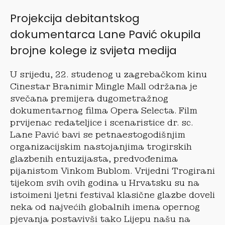
Projekcija debitantskog
dokumentarca Lane Pavić okupila
brojne kolege iz svijeta medija
U srijedu, 22. studenog u zagrebačkom kinu
Cinestar Branimir Mingle Mall održana je
svečana premijera dugometražnog
dokumentarnog filma Opera Selecta. Film
prvijenac redateljice i scenaristice dr. sc.
Lane Pavić bavi se petnaestogodišnjim
organizacijskim nastojanjima trogirskih
glazbenih entuzijasta, predvođenima
pijanistom Vinkom Bublom. Vrijedni Trogirani
tijekom svih ovih godina u Hrvatsku su na
istoimeni ljetni festival klasične glazbe doveli
neka od najvećih globalnih imena opernog
pjevanja postavivši tako Lijepu našu na