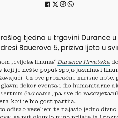
prošlog tjedna u trgovini Durance
adresi Bauerova 5, priziva ljeto u 
som „cvijeta limuna“
Durance Hrvatska
do
s koji je nešto poput spoja jasmina i limu
žavajući. Uz ove prozračne mirisne note, 
i glavni dekor eventa i dio humanitarne akc
esertnim čašicama, pa sve do rascvjetani
a koji je bio gost partija.
o odisao veseljem te najavio jedno divno 
 ovaj se put okupilo puno prijatelja i po