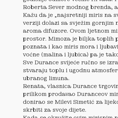
Roberta Sever modnog brenda, a o
Kažu da je „najsretniji miris na
verziji dolazi sa svježim gornji
aroma difuzore. Ovom ljetnom miri
prostor. Mimoza je biljka toplih 
poznata i kao miris mora i ljubav
voćne (malina i ljubica) pa je tak
Sve Durance svijeće ručno se izr
stvaraju toplu i ugodnu atmosferu
ubranog limuna.
Renata, vlasnica Durance trgovin
prilikom prodavao Duranceov miri
donirao se Milevi Simetić za lije
skrbiti za svoje dijete.
Kada se okružite ovim mirisnim n