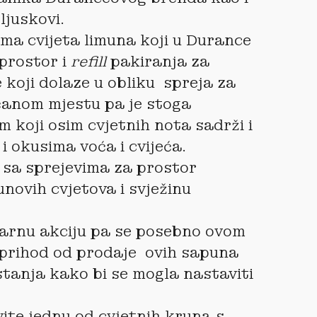
ljuskovi.
oma cvijeta limuna koji u Durance
 prostor i
refill
pakiranja za
 koji dolaze u obliku spreja za
unčanom mjestu pa je stoga
m koji osim cvjetnih nota sadrži i
 i okusima voća i cvijeća.
 sa sprejevima za prostor
novih cvjetova i svježinu
itarnu akciju pa se posebno ovom
v prihod od prodaje ovih sapuna
 stanja kako bi se mogla nastaviti
ite jednu od cvjetnih kruna s