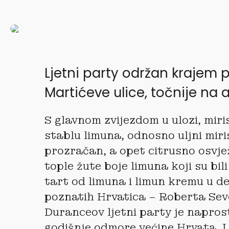
Ljetni party održan krajem 
Martićeve ulice, točnije na 
S glavnom zvijezdom u ulozi, miri
stablu limuna, odnosno uljni miri
prozračan, a opet citrusno osvje
tople žute boje limuna koji su bil
tart od limuna i limun kremu u d
poznatih Hrvatica – Roberta Sever
Duranceov ljetni party je naprost
godišnje odmore većine Hrvata. I