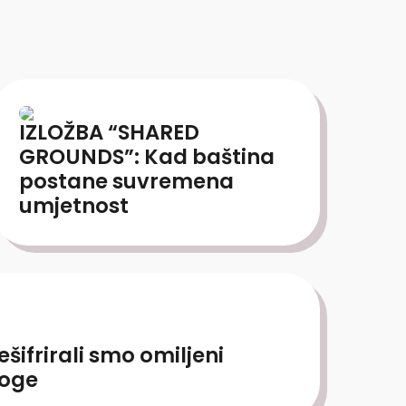
IZLOŽBA “SHARED
GROUNDS”: Kad baština
postane suvremena
umjetnost
ifrirali smo omiljeni
loge